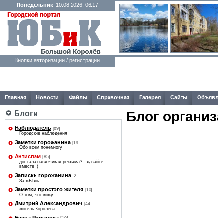
Понедельник
, 10.08.2026, 06:17
Кнопки авторизации / регистрации
Главная
Новости
Файлы
Справочная
Галерея
Сайты
Объявл
Блог организ
Блоги
Наблюдатель
[69]
Городские наблюдения
Заметки горожанина
[19]
Обо всем понемногу
Антиспам
[85]
достала навязчивая реклама? - давайте
вместе :)
Записки горожанина
[2]
За жЫзнь
Заметки простого жителя
[10]
О том, что вижу
Дмитрий Александрович
[44]
житель Королёва
Елена Романова