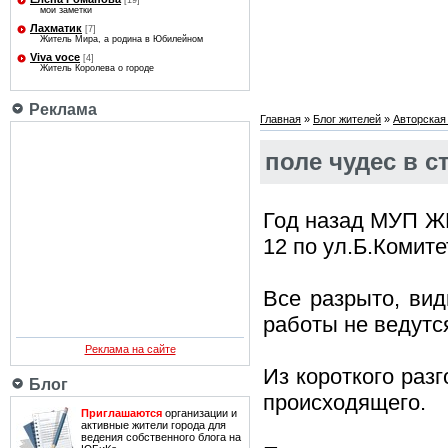
[19]
мои заметки
Лахматик
[7]
Житель Мира, а родина в Юбилейном
Viva voce
[4]
Житель Королева о городе
Реклама
Главная
»
Блог жителей
»
Авторская
поле чудес в с
Год назад МУП Ж
12 по ул.Б.Комите
Все разрыто, вид
работы не ведутс
Реклама на сайте
Из короткого раз
Блог
происходящего.
Приглашаются
организации и
активные жители города для
ведения собственного блога на