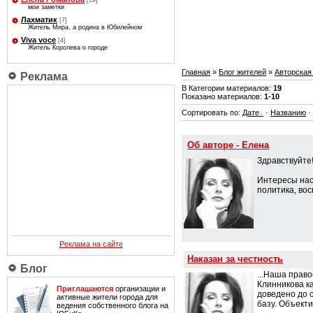
[19]
мои заметки
Лахматик
[7]
Житель Мира, а родина в Юбилейном
Viva voce
[4]
Житель Королева о городе
Главная
»
Блог жителей
»
Авторская
Реклама
В Категории материалов:
19
Показано материалов:
1-10
Сортировать по:
Дате
·
Названию
·
Об авторе - Елена
Здравствуйте!
Интересы наст
политика, во
Реклама на сайте
Наказан за честность
Блог
...Наша прав
Клинникова к
Приглашаются
организации и
доведено до с
активные жители города для
базу. Объект
ведения собственного блога на