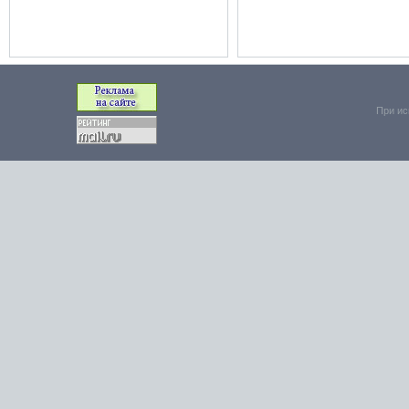
При ис