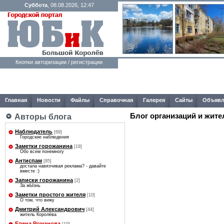
Суббота
, 08.08.2026, 12:47
Кнопки авторизации / регистрации
Главная
Новости
Файлы
Справочная
Галерея
Сайты
Объявл
Блог организаций и жите
Авторы блога
Наблюдатель
[69]
Городские наблюдения
Заметки горожанина
[19]
Обо всем понемногу
Антиспам
[85]
достала навязчивая реклама? - давайте
вместе :)
Записки горожанина
[2]
За жЫзнь
Заметки простого жителя
[10]
О том, что вижу
Дмитрий Александрович
[44]
житель Королёва
Елена Романова