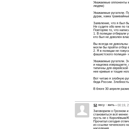
Уважаемые оппоненты м
людям)
Уважаемые ругатели. По
дурак, хама трамвайный
Заявление, что я был б
Не судите обо мне по 
Повторяю то, что напис
1. В полицаи отбирали 
кто был не доволен вла
Вы всегда не довольны 
могли бы пройти отбор 
2. Я в полицаи не гожу
фашистского полицая- н
Уважаемые ругатели. Зн
и нацизма извращаете, 
типичны для еврейской б
нее кривые и тощие ноги
Вот читаю я злобную ру
беда России. Злобность
В блоге 30 апреля разм
лесу - жить
52
• 00:19, 
Заговорили о Грозном и
становиться всё менее 
пусть не с Королёвым/Ю
Прочитал сегодня отлич
из ссылки чеченского н
населения.