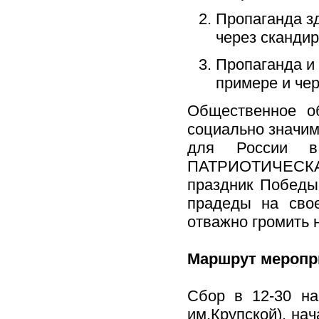
Пропаганда зд
через скандир
Пропаганда и
примере и че
О
бщественное об
социально значим
для России в
ПАТРИОТИЧЕСКАЯ
праздник Победы
прадеды на свое
отважно громить
Маршрут мероп
Сбор в 12-30 на
им.Крупской), на