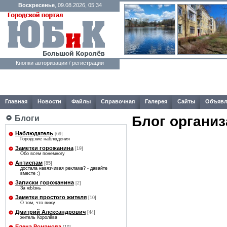
Воскресенье
, 09.08.2026, 05:34
Кнопки авторизации / регистрации
Главная
Новости
Файлы
Справочная
Галерея
Сайты
Объявл
Блог организ
Блоги
Наблюдатель
[69]
Городские наблюдения
Заметки горожанина
[19]
Обо всем понемногу
Антиспам
[85]
достала навязчивая реклама? - давайте
вместе :)
Записки горожанина
[2]
За жЫзнь
Заметки простого жителя
[10]
О том, что вижу
Дмитрий Александрович
[44]
житель Королёва
Елена Романова