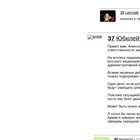
33
Lahmatik
почитал я та
37
Юбилей
Привет вам, Алексей
ответственности за
На всплеск национа
русского национализ
административной и
Всякие неумные дейс
только подогревают
Одно дело, если ру
будут укрощать шпа
Поясняю ситуацией. 
пусть вас бьют дал
Может быть нужно и
Я хотел бы лично в
Армии и наверно ник
офицеры укрощали н
40
пешеход
• 02