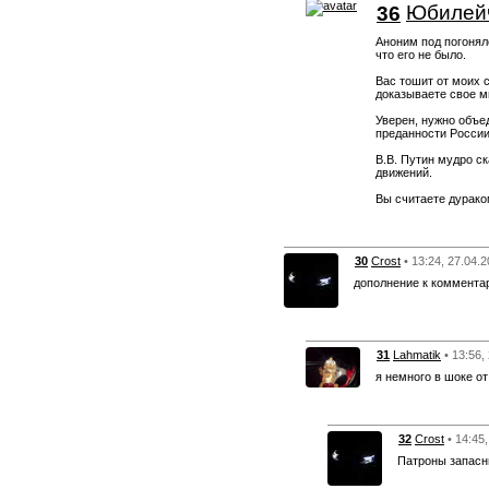
36
Юбилей
Аноним под погоняло
что его не было.
Вас тошит от моих 
доказываете свое м
Уверен, нужно объе
преданности России
В.В. Путин мудро с
движений.
Вы считаете дурако
30
Crost
• 13:24, 27.04.
дополнение к коммента
31
Lahmatik
• 13:56,
я немного в шоке от
32
Crost
• 14:45
Патроны запасн