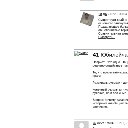
58
ДА
• 16:23, 30.04
Существует крайне 
основного этнокуль
Подавляющее больши
общепринятые терми
Сравнительная дина
Смотреть...
41
Юбилейча
Патриот - это одно. На
реально содействует м
Те, кто врали вайнахам
враги.
Развивать русских - де
Конечный результат чис
русские, но и все иные 
Вопрос: почему такая и
историческая общность 
анонимно.
лесу - жить
39
• 21:11, 