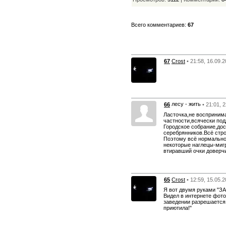
Всего комментариев:
67
67
Crost
• 21:58, 16.09.
лесу - жить
66
• 21:01, 
Ласточка,не восприним
частности,всячески по
Городское собрание,дос
серебрянников.Всё строг
Поэтому всё нормально
некоторые наглецы-миг
втиравший очки доверчи
65
Crost
• 12:59, 15.05.
Я вот двумя руками "ЗА
Видел в интернете фото
заведении разрешается 
приютила!"