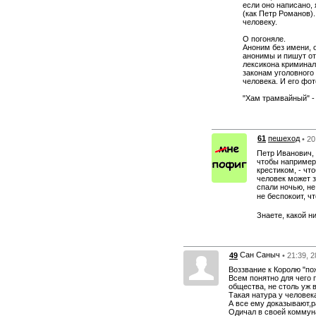
если оно написано,
(как Петр Романов)
человеку.
О погоняле.
Аноним без имени, 
анонимы и пишут от
лексикона криминал
законам уголовного
человека. И его фо
"Хам трамвайный" -
61
пешеход
• 20
Петр Иванович, 
чтобы например 
крестиком, - чт
человек может з
спали ночью, не
не беспокоит, ч
Знаете, какой н
Сан Саныч
49
• 21:39, 
Воззвание к Королю "по
Всем понятно для чего 
общества, не столь уж 
Такая натура у человека
А все ему доказывают,р
Одичал в своей коммуна