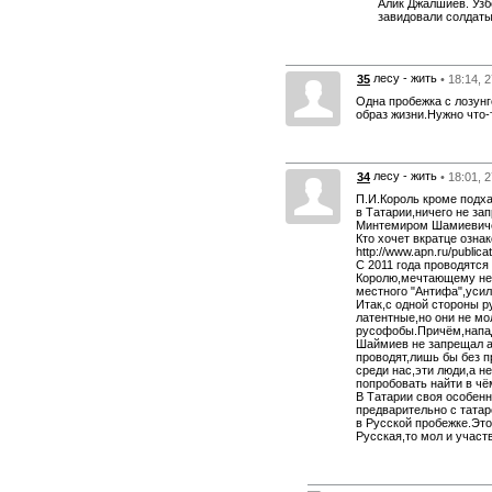
Алик Джалшиев. Узб
завидовали солдаты
лесу - жить
35
• 18:14, 
Одна пробежка с лозунг
образ жизни.Нужно что-
лесу - жить
34
• 18:01, 
П.И.Король кроме подх
в Татарии,ничего не 
Минтемиром Шамиевичем)
Кто хочет вкратце озна
http://www.apn.ru/publica
С 2011 года проводятся
Королю,мечтающему не 
местного "Антифа",уси
Итак,с одной стороны р
латентные,но они не мо
русофобы.Причём,напад
Шаймиев не запрещал ак
проводят,лишь бы без 
среди нас,эти люди,а н
попробовать найти в чё
В Татарии своя особен
предварительно с татар
в Русской пробежке.Эт
Русская,то мол и участ