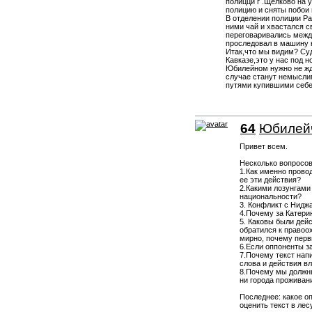
полицци г .Щёлково на 
полицию и сняты побои 
В отделении полиции Ра
ними чай и хвастался с
переговаривались между
проследовал в машину к
Итак,что мы видим? Суд
Кавказе,это у нас под 
Юбилейном нужно не жда
случае станут немысли
путями купившими себе
64
Юбилей
Привет всем.
Несколько вопросов
1.Как именно прово
ее эти действия?
2.Какими лозунгами
национальности?
3. Конфликт с Нид
4.Почему за Катери
5. Каковы были дей
обратился к правоо
мирно, почему пер
6.Если оппоненты з
7.Почему текст нап
слова и действия в
8.Почему мы должны
ни города проживан
Последнее: какое о
оценить текст в ле