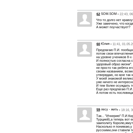
SOM.SOM
62
• 22:43, 0
Что-то долго нет нравоу
Уже замечено, что когда
А может поучаствует?
Юлия
60
• 11:41, 01.05.
Предлагаю П.И. пообща
потом свои впечатления
на уровне учеников 8-х 
И полностью согласна с
здоровый образ жизни".
не просто так ребята е
своим названием, возм
утверждаю, но мне так 
У моей знакомой велико
уже ничего не интересн
И тем более осуждать т
Еще раз предлагаю П.И.
А потом есть пословица:
лесу - жить
59
• 18:16, 
Так... "Ичкерию" П.И.К
Турцией),а теперь вот 
замполиту Королю,жмут
Насколько я понимаю,у 
русскими,они ставили т