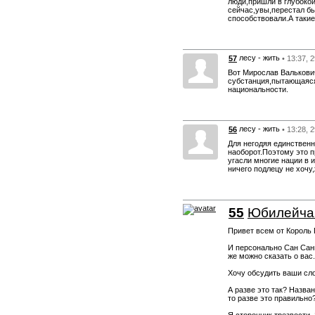
люди,пришли в глубокой
сейчас,увы,перестал б
способствовали.А такие
лесу - жить
57
• 13:37, 
Вот Мирослав Валькович
субстанция,пытающаяся
национальности.
лесу - жить
56
• 13:28, 
Для негодяя единственно
наоборот.Поэтому это п
угасли многие нации в 
ничего подлецу не хочу,
55
Юбилейча
Привет всем от Король
И персонально Сан Саны
же можно сказать о вас.
Хочу обсудить ваши сло
А разве это так? Назван
то разве это правильно