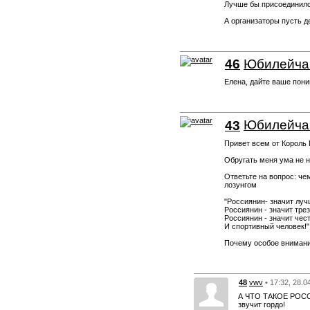
Лучше бы присоединился
А организаторы пусть д
46
Юбилейча
Елена, дайте ваше пони
43
Юбилейча
Привет всем от Король
Обругать меня ума не н
Ответьте на вопрос: че
лозунгом
"Россиянин- значит луч
Россиянин - значит тре
Россиянин - значит чес
И спортивный человек!"
Почему особое внимани
48
vwv
• 17:32, 28.0
А ЧТО ТАКОЕ РОССИ
звучит гордо!