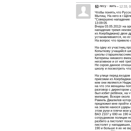
лесу - жить
63
• 12:33, 
Чтобы понять,что Русск
Мытищ. На него в г.Щёл
"Совершено нападение 
13:09:05
Вчера 03.05.2012г на о
нападение тремя неизв
из Азербаджана) двое д
устанавливаются, но ес
На вопрос что привело
На одну из участниц пр
Копыткову учащийся шко
школы старшеклассник
Катерины никакого вмеш
негативное и от неё тр
Не скрою данное отноше
школу и посмотреть что
На улице перед входом 
приезжии из Азербаджан
кем они являются Ниджа
на что эти женщины поп
разговор с директором
был избит ребёнок, на ч
милицию. Вскоре около 
Рамиль Джалилов которы
предложил мне пройти 
на землю нанося удары 
этом руки и плечи мои
ВАЗ 2107 у 690 нх 190 
сотрудником полиции но
разбито а пистолет пох
пистолет у нападавших,
190 и больше я их не в