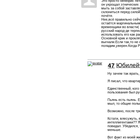
Это просто бенефис пет
он укрощал этнических 
мыть за собой заставля
склониться перед силой
почёте.
Нее,всё правильно сей
остаётся маргинальным
временщики во власти( 
русский народ-де терпе
использовать его как р
Основной крик и прокля
выгнали.Если так,то н
поладим,уверен.Когда Р
47
Юбилей
Ну зачем так врать,
Я писал, что кварт
Единственный, кого
пользования был ру
Пьянь есть пьянь. Е
мыл, то общие полы
Возможно, после тр
Кстати, влесужуть,
интеллигентами?? Я
повидал. Убедился, 
меньше.
Вот факт из моей ж