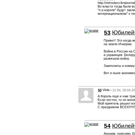
http://miroslavv.livejour
Во власти тогда были в
"п.и.короли" будут зак
интернационализм" к те
53
Юбилей
Привет! Это когда 
на земле Ичкерии.
Война в России на 
и украинцев. Белор
развязали войну.
Замполиты и коммун
Вот и ныне анонимн
Viola
50
• 21:54, 28.04.2
А Король еще и хам тра
Если честно, то он меня
Мой приятель решил поу
С праздником ВСЕХ!!!!!!!
54
Юбилей
Аноним, поясняю. Е