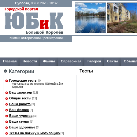
Суббота
, 08.08.2026, 10:32
Кнопки авторизации / регистрации
Главная
Новости
Файлы
Справочная
Галерея
Сайты
Объявл
Тесты
Категории
Городские тесты
[0]
тесты на знание городов Юбилейный и
Королёв
Ваш характер
[12]
Общие тесты
[21]
Ваша работа
[3]
Ваш бизнес
[2]
Ваши чувства
[4]
Ваша семья
[6]
Ваше здоровье
[3]
Тесты на логику и мотивацию
[3]