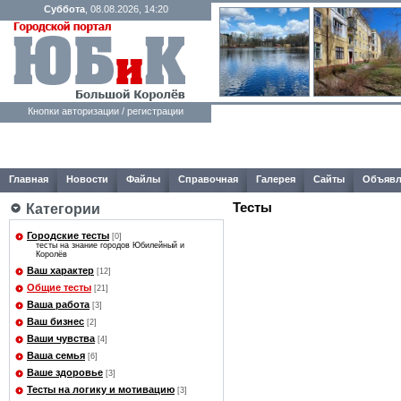
Суббота
, 08.08.2026, 14:20
Кнопки авторизации / регистрации
Главная
Новости
Файлы
Справочная
Галерея
Сайты
Объявл
Тесты
Категории
Городские тесты
[0]
тесты на знание городов Юбилейный и
Королёв
Ваш характер
[12]
Общие тесты
[21]
Ваша работа
[3]
Ваш бизнес
[2]
Ваши чувства
[4]
Ваша семья
[6]
Ваше здоровье
[3]
Тесты на логику и мотивацию
[3]