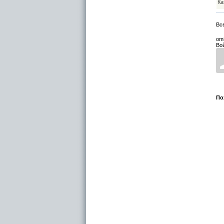
Ка
Вс
om
Во
По