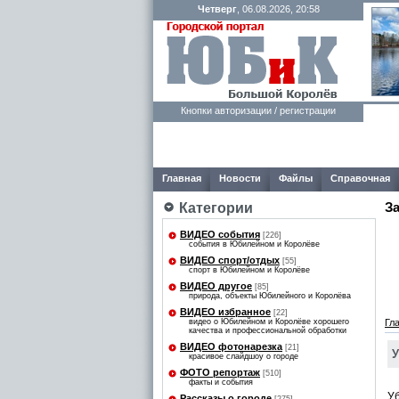
Четверг
, 06.08.2026, 20:58
Кнопки авторизации / регистрации
Главная
Новости
Файлы
Справочная
З
Категории
ВИДЕО события
[226]
события в Юбилейном и Королёве
ВИДЕО спорт/отдых
[55]
спорт в Юбилейном и Королёве
ВИДЕО другое
[85]
природа, объекты Юбилейного и Королёва
ВИДЕО избранное
[22]
видео о Юбилейном и Королёве хорошего
Гл
качества и профессиональной обработки
ВИДЕО фотонарезка
[21]
У
красивое слайдшоу о городе
ФОТО репортаж
[510]
факты и события
Уб
Рассказы о городе