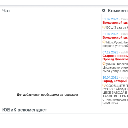
Чат
Коммента
31.07.2022
-
Спе
Болшевской шко
БСШ 3 уже за 6
31.07.2022
-
Спе
Болшевской шко
https://youtu.
встречи учителей
07.12.2021
-
avk0
Старое и новое
Проезд Циолко
улица Циолковс
Циолковского ник
была улица Стал
10.04.2021
-
vgir
Город, который
СООБЩИТЕ П
СССР СВИРИДО
ЦЕХЕ ЗАВОДА В
Для добавления необходима авторизация
ТАКЖЕ ВЕТЕРАНЫ
от них командо
СПАСИБО.
ЮБиК рекомендует
10.04.2021
-
vgir
Как появился Ю
строительства 
ВСЕ ЧТО НАП
КРАВЦОВ ЗОЛОТ