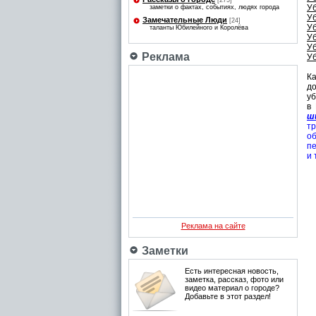
[275]
Уб
заметки о фактах, событиях, людях города
Уб
Замечательные Люди
[24]
Уб
таланты Юбилейного и Королёва
Уб
Уб
Реклама
Уб
Ка
д
у
в 
ш
т
о
пе
и 
Реклама на сайте
Заметки
Есть интересная новость,
заметка, рассказ, фото или
видео материал о городе?
Добавьте в этот раздел!