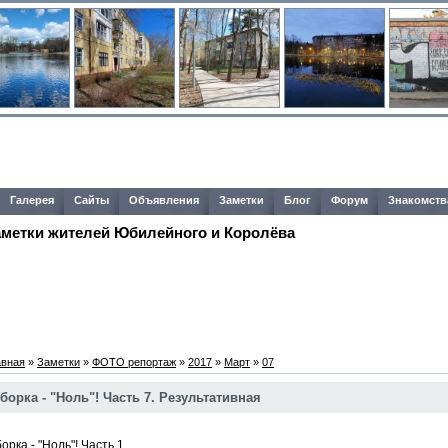
Галерея
Сайты
Объявления
Заметки
Блог
Форум
Знакомств
аметки жителей Юбилейного и Королёва
авная
»
Заметки
»
ФОТО репортаж
»
2017
»
Март
»
07
борка - "Ноль"! Часть 7. Результативная
орка - "Ноль"! Часть 1