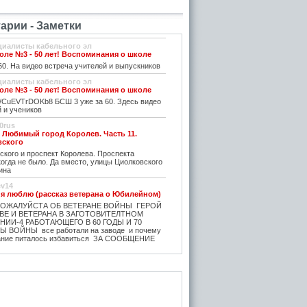
рии - Заметки
циалисты кабельного эл
ле №3 - 50 лет! Воспоминания о школе
0. На видео встреча учителей и выпускников
циалисты кабельного эл
ле №3 - 50 лет! Воспоминания о школе
be/CuEVTrDOKb8 БСШ 3 уже за 60. Здесь видео
 и учеников
0rus
. Любимый город Королев. Часть 11.
вского
кого и проспект Королева. Проспекта
огда не было. Да вместо, улицы Циолковского
ина
ev14
 я люблю (рассказ ветерана о Юбилейном)
ОЖАЛУЙСТА ОБ ВЕТЕРАНЕ ВОЙНЫ ГЕРОЙ
ВЕ И ВЕТЕРАНА В ЗАГОТОВИТЕЛТНОМ
 НИИ-4 РАБОТАЮЩЕГО В 60 ГОДЫ И 70
 ВОЙНЫ все работали на заводе и почему
вание питалось избавиться ЗА СООБЩЕНИЕ
ev14
билейный - рассказ ветерана
города
ИСАЛ БЕРЕЗНИН ПРАВДА ПОЛКОВНИК Г.Л.
ОЙ ЧЕЛОВЕК!!!_ МИКИТЬЮК КАЙНЕР И