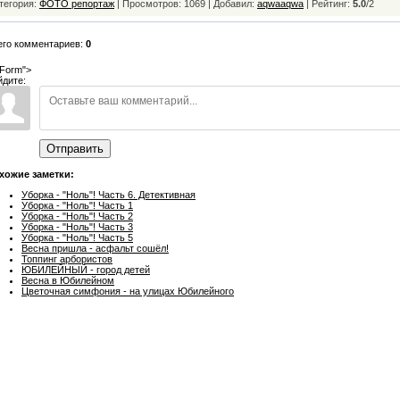
тегория:
ФОТО репортаж
| Просмотров: 1069 | Добавил:
aqwaaqwa
|
Рейтинг:
5.0
/
2
его комментариев:
0
Form">
йдите:
Отправить
хожие заметки:
Уборка - "Ноль"! Часть 6. Детективная
Уборка - "Ноль"! Часть 1
Уборка - "Ноль"! Часть 2
Уборка - "Ноль"! Часть 3
Уборка - "Ноль"! Часть 5
Весна пришла - асфальт сошёл!
Топпинг арбористов
ЮБИЛЕЙНЫЙ - город детей
Весна в Юбилейном
Цветочная симфония - на улицах Юбилейного