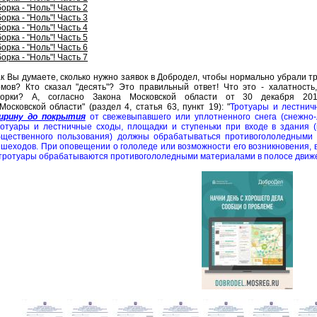
орка - "Ноль"! Часть 2
орка - "Ноль"! Часть 3
орка - "Ноль"! Часть 4
орка - "Ноль"! Часть 5
орка - "Ноль"! Часть 6
орка - "Ноль"! Часть 7
к Вы думаете, сколько нужно заявок в Добродел, чтобы нормально убрали т
омов? Кто сказал "десять"? Это правильный ответ! Что это - халатность
борки? А, согласно Закона Московской области от 30 декабря 201
Московской области" (раздел 4, статья 63, пункт 19): "
Тротуары и лестни
ирину до покрытия
от свежевыпавшего или уплотненного снега (снежно
ротуары и лестничные сходы, площадки и ступеньки при входе в здания (
бщественного пользования) должны обрабатываться противогололедными
шеходов. При оповещении о гололеде или возможности его возникновения, в
тротуары обрабатываются противогололедными материалами в полосе движе