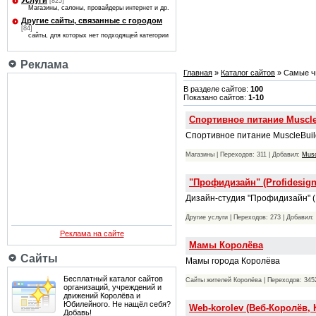
Услуги
[825]
Магазины, салоны, провайдеры интернет и др.
Другие сайты, связанные с городом
[84]
сайты, для которых нет подходящей категории
Реклама
Главная
»
Каталог сайтов
» Самые ч
В разделе сайтов:
100
Показано сайтов:
1-10
Спортивное питание Muscle
Спортивное питание MuscleBuild
Магазины | Переходов: 311 | Добавил:
Mus
"Профидизайн" (Profidesign
Дизайн-студия "Профидизайн" (P
Другие услуги | Переходов: 273 | Добавил:
Реклама на сайте
Мамы Королёва
Сайты
Мамы города Королёва
Бесплатный каталог сайтов
Сайты жителей Королёва | Переходов: 345
организаций, учреждений и
движений Королёва и
Юбилейного. Не нащёл себя?
Web-korolev (Веб-Королёв,
Добавь!