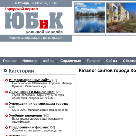
Пятница
, 07.08.2026, 16:16
Кнопки авторизации / регистрации
Главная
Новости
Файлы
Справочная
Галерея
Сайты
Объявл
Каталог сайтов города К
Категории
Информационные сайты
[73]
Сайты городов Юбилейный, Королёв, Мытищи,
Щёлково, Ивантеевка и др.
Досуг, спорт и развлечения
[227]
клубы, рестораны, бары, сауны, театры,
кинотеатры, спортивные секции...
Учреждения и организации города
[188]
СМИ, ЖКО, милиция,ОВИР, медицина и др.
Учебные заведения
[100]
Вузы, школы, деские сады, повышение
квалификации
Предприятия и фирмы
[356]
Строительство, ремонт, производство...