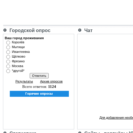
Городской опрос
Чат
Ваш город проживания
Королёв
Мытищи
Ивантеевка
Щёлково
Фрязино
Москва
*другой*
Результаты
Архив опросов
Всего ответов:
1124
Для добавления необ