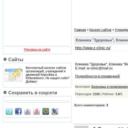
Главная
»
Каталог сайтов
»
Учрежден
Клиника "Здоровье", Клиник
http://www.z-clinic.ru/
Реклама на сайте
Сайты
Клиника "Здоровье", Клиника "Ж
Бесплатный каталог сайтов
E-mail: w-clinic@mail.ru
организаций, учреждений и
движений Королёва и
Подробности в справочной
Юбилейного. Не нащёл себя?
Добавь!
Категория:
Больницы и поликлиники
Сохранить в соцсети
Переходов:
2166
|
Рейтинг:
3.8
/
5
Всего комментариев:
3