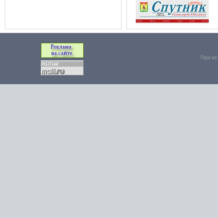
При ис