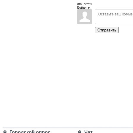
omForm">
Войдите:
Отправить
Городской опрос
Чат