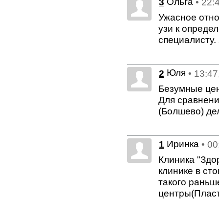
Ольга
3
• 22:
Ужасное отно
узи к определ
специалисту.
Юля
2
• 13:47
Безумные цен
Для сравнени
(Болшево) дел
Иринка
1
• 00
Клиника "Здо
клинике в ст
такого раньш
центры(Пласт