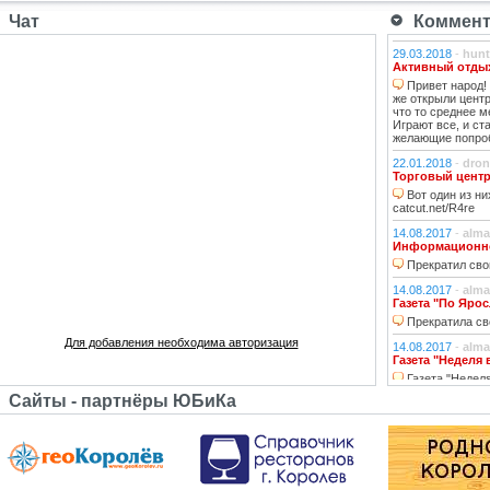
Чат
Коммента
29.03.2018
-
hunt
Активный отдых
Привет народ! 
же открыли центр
что то среднее м
Играют все, и ст
желающие попроб
22.01.2018
-
dron
Торговый центр
Вот один из ни
catcut.net/R4re
14.08.2017
-
alma
Информационно-
Прекратил сво
14.08.2017
-
alma
Газета "По Яро
Прекратила св
Для добавления необходима авторизация
14.08.2017
-
alma
Газета "Неделя
Газета "Неделя
осенью 2014 года
Сайты - партнёры ЮБиКа
14.08.2017
-
alma
Королевское рад
Королёвское ра
года.
14.08.2017
-
alma