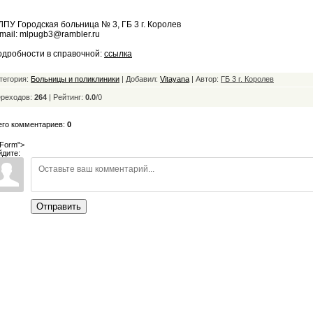
ПУ Городская больница № 3, ГБ 3 г. Королев
mail: mlpugb3@rambler.ru
дробности в справочной:
ссылка
тегория:
Больницы и поликлиники
| Добавил:
Vitayana
| Автор:
ГБ 3 г. Королев
реходов:
264
|
Рейтинг:
0.0
/
0
его комментариев:
0
Form">
йдите:
Отправить