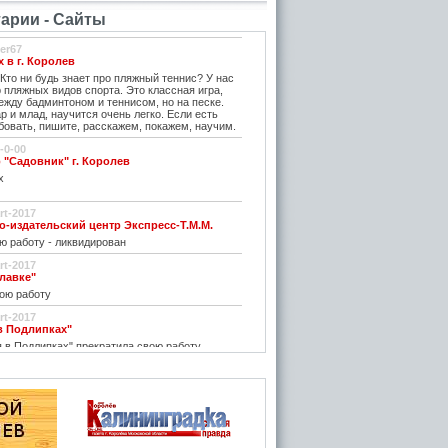
рии - Сайты
er67
 в г. Королев
Кто ни будь знает про пляжный теннис? У нас
 пляжных видов спорта. Это классная игра,
ежду бадминтоном и теннисом, но на песке.
ар и млад, научится очень легко. Если есть
овать, пишите, расскажем, покажем, научим.
-0-00
 "Садовник" г. Королев
х
rt-2017
издательский центр Экспресс-Т.М.М.
ю работу - ликвидирован
rt-2017
славке"
ою работу
rt-2017
 в Подлипках"
 в Подлипках" прекратила свою работу
.
rt-2017
ио - нас легко найти, легко слушать!
дио прекратило свою работу в декабре 2016
rt-2017