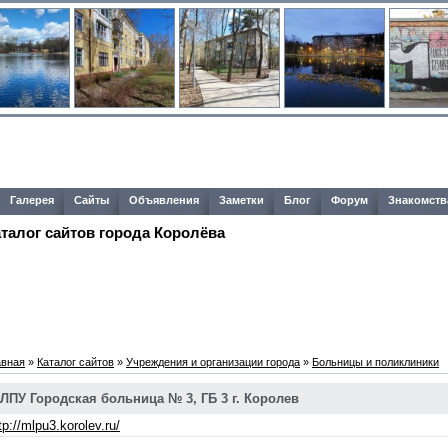
Галерея
Сайты
Объявления
Заметки
Блог
Форум
Знакомств
аталог сайтов города Королёва
авная
»
Каталог сайтов
»
Учреждения и организации города
»
Больницы и поликлиники
ЛПУ Городская больница № 3, ГБ 3 г. Королев
tp://mlpu3.korolev.ru/