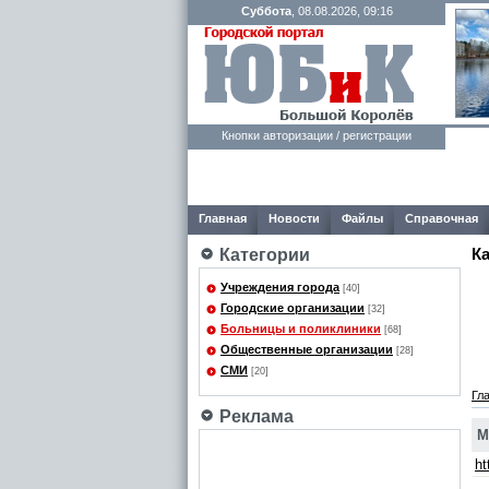
Суббота
, 08.08.2026, 09:16
Кнопки авторизации / регистрации
Главная
Новости
Файлы
Справочная
К
Категории
Учреждения города
[40]
Городские организации
[32]
Больницы и поликлиники
[68]
Общественные организации
[28]
СМИ
[20]
Гл
Реклама
М
ht