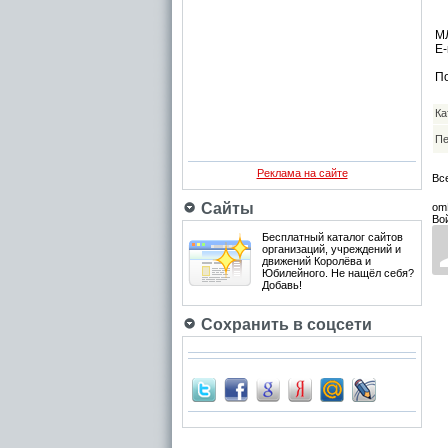
МЛ
E-
По
Ка
Пе
Реклама на сайте
Вс
Сайты
om
Во
Бесплатный каталог сайтов
организаций, учреждений и
движений Королёва и
Юбилейного. Не нащёл себя?
Добавь!
Сохранить в соцсети