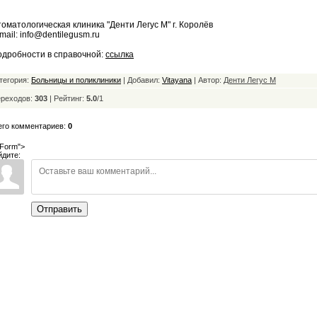
оматологическая клиника "Денти Легус М" г. Королёв
mail: info@dentilegusm.ru
дробности в справочной:
ссылка
тегория:
Больницы и поликлиники
| Добавил:
Vitayana
| Автор:
Денти Легус М
реходов:
303
|
Рейтинг:
5.0
/
1
его комментариев:
0
Form">
йдите:
Отправить