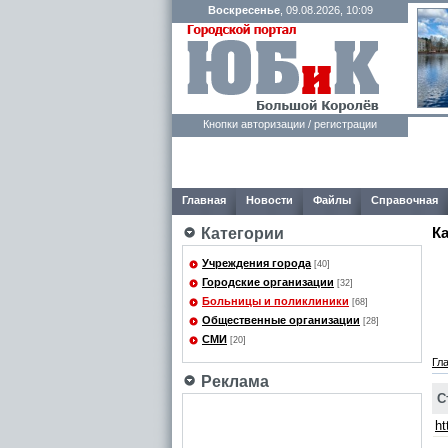
Воскресенье
, 09.08.2026, 10:09
Кнопки авторизации / регистрации
Главная
Новости
Файлы
Справочная
К
Категории
Учреждения города
[40]
Городские организации
[32]
Больницы и поликлиники
[68]
Общественные организации
[28]
СМИ
[20]
Гл
Реклама
С
ht