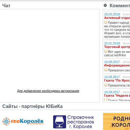
Чат
Коммента
29.03.2018
-
hunt
Активный отдых
Привет народ! 
же открыли центр
что то среднее м
Играют все, и ст
желающие попроб
22.01.2018
-
dron
Торговый центр
Вот один из ни
catcut.net/R4re
14.08.2017
-
alma
Информационно-
Прекратил сво
14.08.2017
-
alma
Газета "По Яро
Прекратила св
Для добавления необходима авторизация
14.08.2017
-
alma
Газета "Неделя
Газета "Неделя
осенью 2014 года
Сайты - партнёры ЮБиКа
14.08.2017
-
alma
Королевское рад
Королёвское ра
года.
14.08.2017
-
alma