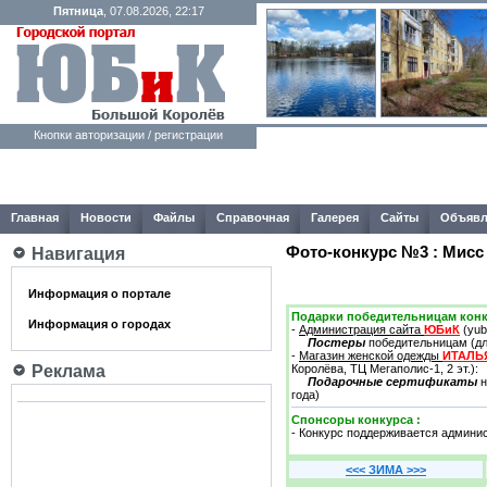
Пятница
, 07.08.2026, 22:17
Кнопки авторизации / регистрации
Главная
Новости
Файлы
Справочная
Галерея
Сайты
Объявл
Фото-конкурс №3 : Мисс
Навигация
Информация о портале
Подарки победительницам конк
Информация о городах
-
Администрация сайта
ЮБиК
(yubi
Постеры
победительницам (для
-
Магазин женской одежды
ИТАЛЬ
Королёва, ТЦ Мегаполис-1, 2 эт.):
Реклама
Подарочные сертификаты
н
года)
Спонсоры конкурса :
- Конкурс поддерживается админи
<<< ЗИМА >>>