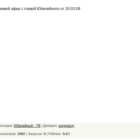
ямой эфир с главой Юбилейного от 20.03.09
тегория:
Юбилейный - ТВ
| Добавил:
sergmaziy
осмотров:
2082
| Загрузок:
0
|
Рейтинг:
5.0
/
1