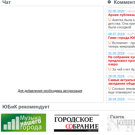
Чат
Коммент
02.05.2020
-
alio
Архив публикац
Анютка была к
детства. Она пр
была соседкой.
08.07.2019
-
КаР
Гимн города Ю
Вспомнил - про
теперь микрорайо
31.05.2018
-
сча
На собрании ку
предложил пров
озеро
За чей счет бу
28.05.2018
-
сча
Самые актуаль
заседании обще
Сколько земли 
Для добавления необходима авторизация
еще планируют н
26.04.2018
-
tiri
РЕШЕНИЕ от 21.0
ЮБиК рекомендует
А они иногда с
26.04.2018
-
Гла
РЕШЕНИЕ от 21.0
На оф.сайте д
Мошенники!"4. О
массовой информ
телекоммуникаци