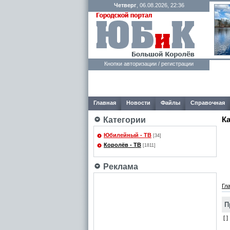
Четверг
, 06.08.2026, 22:36
Кнопки авторизации / регистрации
Главная
Новости
Файлы
Справочная
К
Категории
Юбилейный - ТВ
[34]
Королёв - ТВ
[1811]
Реклама
Гл
П
[ ]