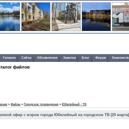
Галерея
Сайты
Объявления
Заметки
Блог
Форум
Знакомств
аталог файлов
авная
»
Файлы
»
Городское телевидение
»
Юбилейный - ТВ
рямой эфир с мэром города Юбилейный на городском ТВ (20 марта)