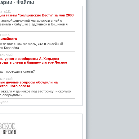
арии - Файлы
na_s111
ий газеты "Болшевские Вести" за май 2008
лассной девчонкой мы дружили с ней с
иезжала к бабушке с дедушкой в Кишинёв я
тОшКа
билейного
слезился. как же жаль, что Юбилейный
н Королёва....
стливый
льтурного сообщества А. Ходырев
одить слеты в бывшем лагере Лесное
дут проводить слеты?
стливый
ные дачные вопросы обсудили на
ственного совета
отжали у дачников под застройку и сколько
е обсуждали ?
nayana
2.2018 № 441/94
тирают документы, почему- вопрос.
вныйВычислитель
2.2018 № 441/94
анное решение не опубликовано.
публиковать настоящее решение в средствах
ации и разместить его в информационно-
онной сети «Интернет»."