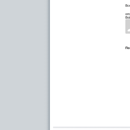
Вс
om
Во
По