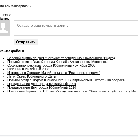
его комментариев:
0
Form">
йдите:
Отправить
хожие файлы:
Валерий Кирпичев дает "накачку" телевидению Юбилейного (Видео)
Прямой эфир с Главой города Королёв Александром Морозенко
Социальная реклама города Юбилейный - октябрь 2008
Осенний Юбилейный 2008
Интервью с Сергеем Мазий - о газете "Болшевское время"
Лето. Сквер Юбилейного. Дети
Прямой эфир с мэром Юбилейного, В.В. Кирпичёвым - ответы на вопросы
Празднование Дня города Юбилейный 2009
Празднование Дня города Юбилейный 2010
Пояснения Кирпичёва В.В. по обращению жителей Юбилейного к Губернатору Мос