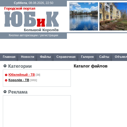
Суббота
, 08.08.2026, 22:50
Кнопки авторизации / регистрации
Главная
Новости
Файлы
Справочная
Галерея
Сайты
Объявл
Каталог файлов
Категории
Юбилейный - ТВ
[34]
Королёв - ТВ
[1811]
Реклама