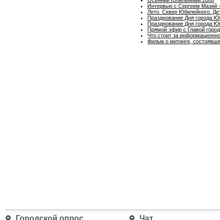
Интервью с Сергеем Мазий -
Лето. Сквер Юбилейного. Де
Празднование Дня города Ю
Празднование Дня города Ю
Прямой эфир с Главой горо
Что стоит за информационно
Фильм о митинге, состоявше
Городской опрос
Чат