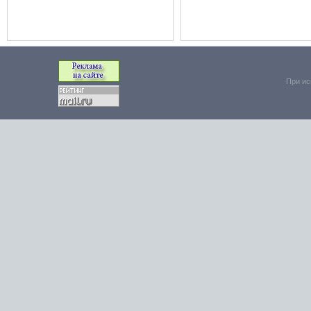
При ис