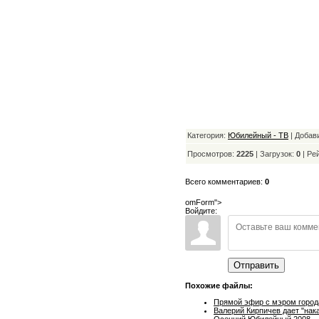
Категория:
Юбилейный - ТВ
| Добав
Просмотров:
2225
| Загрузок:
0
|
Ре
Всего комментариев:
0
omForm">
Войдите:
Отправить
Похожие файлы:
Прямой эфир с мэром город
Валерий Кирпичев дает "нак
Осенний Юбилейный 2008