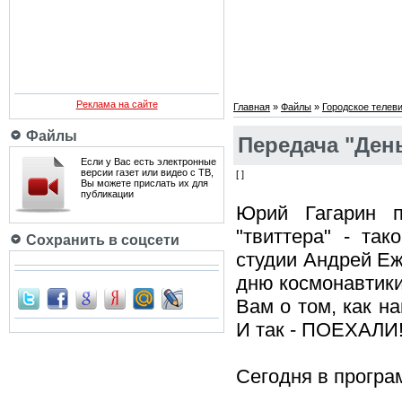
Реклама на сайте
Главная
»
Файлы
»
Городское телев
Файлы
Передача "День
Если у Вас есть электронные
версии газет или видео с ТВ,
[ ]
Вы можете прислать их для
публикации
Юрий Гагарин п
"твиттера" - та
Сохранить в соцсети
студии Андрей Е
дню космонавтики
Вам о том, как н
И так - ПОЕХАЛИ
Сегодня в програ