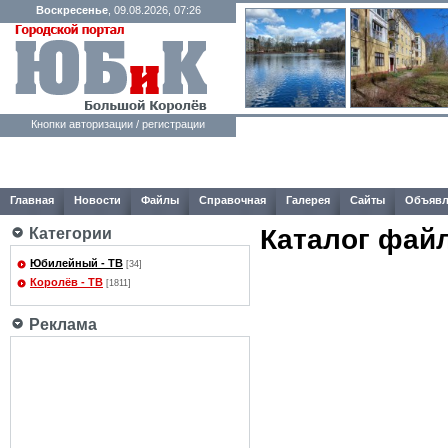
Воскресенье
, 09.08.2026, 07:26
Кнопки авторизации / регистрации
Главная
Новости
Файлы
Справочная
Галерея
Сайты
Объявл
Каталог фай
Категории
Юбилейный - ТВ
[34]
Королёв - ТВ
[1811]
Реклама