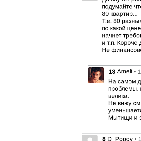
подумайте чт
80 квартир...
Т.е. 80 разн
по какой цен
начнет требов
и т.п. Короче
Не финансово
13
Ameli
• 
На самом д
проблемы, 
велика.
Не вижу см
уменьшаетс
Мытищи и з
8
D_Popov
• 