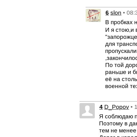
6
slon
• 08:
В пробках 
И я стою,и 
"запорожце
для трансп
пропускали
,закончило
По той дор
раньше и б
её на столь
военной те
4
D_Popov
• 
Я соблюдаю п
Поэтому в да
тем не менее