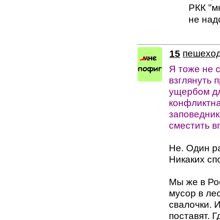
РКК "м
не над
15
пешехо
Я тоже не 
взглянуть 
ущербом дл
конфликтна
заповедник
сместить в
Не. Один ра
Никаких сп
Мы же в Ро
мусор в лес
свалочки. И
поставят. 