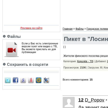
Реклама на сайте
Главная
»
Файлы
»
Городское телев
Файлы
Пикет в "Лоси
Если у Вас есть электронные
версии газет или видео с ТВ,
[ ]
Вы можете прислать их для
публикации
Жители финского поселка решили
Категория:
Королёв - ТВ
| Добавил:
Сохранить в соцсети
Просмотров:
2106
| Загрузок:
0
| Ко
Всего комментариев:
15
12
D_Popov
•
Да звучит реа