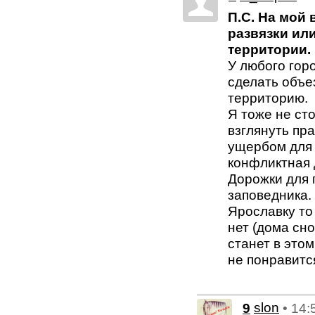
П.С. На мой 
развязки или
территории.
У любого гор
сделать объе
территорию.
Я тоже не ст
взглянуть пр
ущербом для з
конфликтная 
Дорожки для 
заповедника.
Ярославку то
нет (дома сно
станет в это
не понравитс
9
slon
• 14: