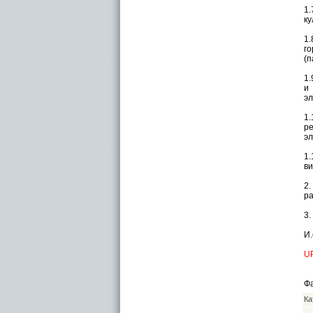
1
ку
1.
г
(п
1.
и
эл
1.
ре
эл
1.
ви
2.
ра
3.
И.
U
Фа
Ка