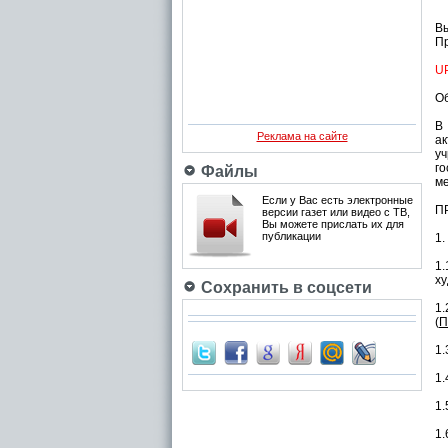
В
Пр
U
Об
В
Реклама на сайте
а
у
г
Файлы
ме
Если у Вас есть электронные
П
версии газет или видео с ТВ,
Вы можете прислать их для
публикации
1.
1.
ху
Сохранить в соцсети
1
(
П
1.
1.
1.
1.