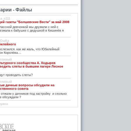
арии - Файлы
na_s111
ий газеты "Болшевские Вести" за май 2008
лассной девчонкой мы дружили с ней с
иезжала к бабушке с дедушкой в Кишинёв я
тОшКа
билейного
слезился. как же жаль, что Юбилейный
н Королёва....
стливый
льтурного сообщества А. Ходырев
одить слеты в бывшем лагере Лесное
дут проводить слеты?
стливый
ные дачные вопросы обсудили на
ственного совета
отжали у дачников под застройку и сколько
е обсуждали ?
nayana
2.2018 № 441/94
тирают документы, почему- вопрос.
вныйВычислитель
2.2018 № 441/94
анное решение не опубликовано.