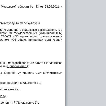
Московской области № 43 от 28.06.2011 и
ьных услуг в сфере культуры
ии изменений в отдельные законодательные
ложения государственных (муниципальных)
 210-ФЗ «Об организации предоставления
законом «Об общих принципах организации
турно – массовой работы и работы коллективов
аза (
Приложение 1
);
ода Королёв муниципальными библиотеками
м ценностям (
Приложение 3
);.
риложение 4
);.
е 5
);.
ероприятий (
Приложение 6
);.