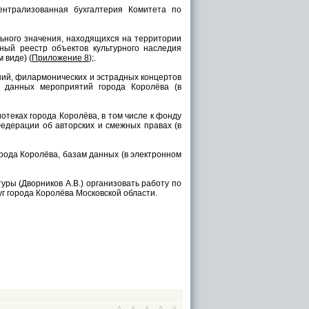
ентрализованная бухгалтерия Комитета по
льного значения, находящихся на территории
ный реестр объектов культурного наследия
 виде) (
Приложение 8
);.
ний, филармонических и эстрадных концертов
ы данных мероприятий города Королёва (в
теках города Королёва, в том числе к фонду
Федерации об авторских и смежных правах (в
орода Королёва, базам данных (в электронном
уры (Дворников А.В.) организовать работу по
г города Королёва Московской области.