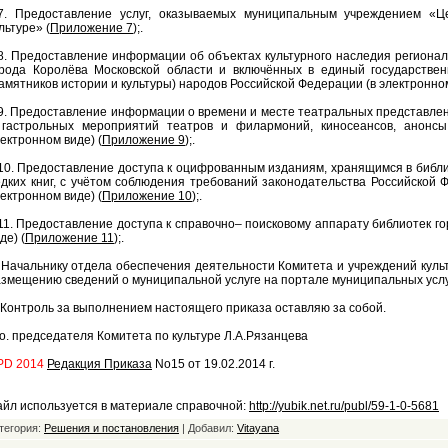
.7. Предоставление услуг, оказываемых муниципальным учреждением «Ц
льтуре» (
Приложение 7
);.
8. Предоставление информации об объектах культурного наследия региона
орода Королёва Московской области и включённых в единый государствен
амятников истории и культуры) народов Российской Федерации (в электронном
9. Предоставление информации о времени и месте театральных представле
 гастрольных мероприятий театров и филармоний, киносеансов, анонс
ектронном виде) (
Приложение 9
);.
10. Предоставление доступа к оцифрованным изданиям, хранящимся в библио
дких книг, с учётом соблюдения требований законодательства Российской 
ектронном виде) (
Приложение 10
);.
11. Предоставление доступа к справочно– поисковому аппарату библиотек г
де) (
Приложение 11
);.
 Начальнику отдела обеспечения деятельности Комитета и учреждений культ
змещению сведений о муниципальной услуге на портале муниципальных услу
 Контроль за выполнением настоящего приказа оставляю за собой.
о. председателя Комитета по культуре Л.А.Рязанцева
PD 2014
Редакция Приказа
No15 от 19.02.2014 г.
йл используется в материале справочной:
http://yubik.net.ru/publ/59-1-0-5681
тегория:
Решения и постановления
| Добавил:
Vitayana