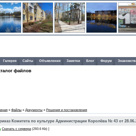
Галерея
Сайты
Объявления
Заметки
Блог
Форум
Знакомств
аталог файлов
авная
»
Файлы
»
Документы
»
Решения и постановления
риказ Комитета по культуре Администрации Королёва № 43 от 28.06.
Скачать с сервера
(293.6 Kb) ]