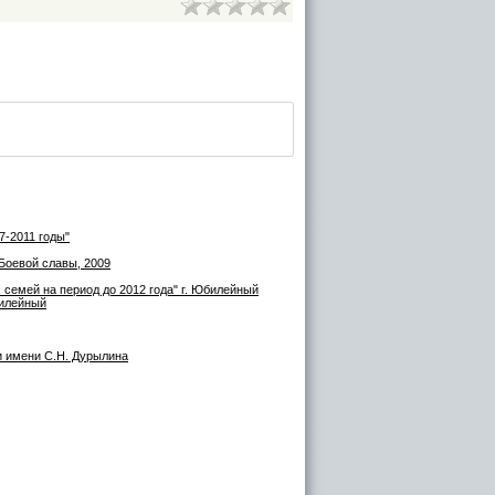
7-2011 годы"
Боевой славы, 2009
емей на период до 2012 года" г. Юбилейный
билейный
и имени С.Н. Дурылина