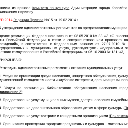
ыписка из приказа
Комитета по культуре
Администрации города Королёва 
иложения к приказу
PD 2014
Редакция Приказа
No15 от 19.02.2014 г.
 утверждении административных регламентов по предоставлению муниципал
 целях реализации Федерального закона от 08.05.2010 № 83-ФЗ «О внесен
кты Российской Федерации в связи с совершенствованием правового по
чреждений», в соответствии с Федеральным законом от 27.07.2010 №
осударственных и муниципальных услуг», руководствуясь Федеральным 
стного самоуправления в Российской Федерации» от 06.10.2003 № 131-ФЗ,
РИКАЗЫВАЮ:
 Утвердить административные регламенты оказания муниципальных услуг:
1. Услуги по организации досуга населения, концертного обслуживания, куль
дожественной самодеятельности и клубов по интересам, организация кинопок
.2. Услуги по организации библиотечного обслуживания населения гор
риложение 2
);.
3. Предоставление услуг муниципальных музеев, доступ населения к музейны
4. Предоставление дополнительного образования детям в сфере культуры (
П
5. Предоставление услуг театрами и концертными организациями (
Приложени
6. Организация проведения городских праздничных и культурно – массовых м