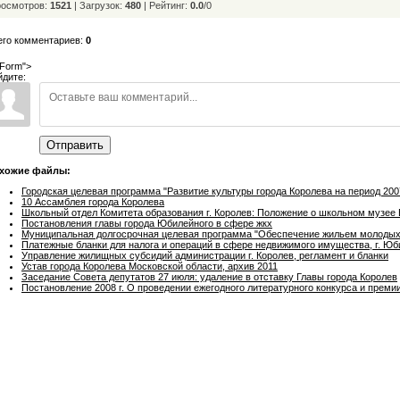
осмотров:
1521
| Загрузок:
480
|
Рейтинг:
0.0
/
0
его комментариев:
0
Form">
йдите:
Отправить
хожие файлы:
Городская целевая программа "Развитие культуры города Королева на период 200
10 Ассамблея города Королева
Школьный отдел Комитета образования г. Королев: Положение о школьном музее 
Постановления главы города Юбилейного в сфере жкх
Муниципальная долгосрочная целевая программа "Обеспечение жильем молодых с
Платежные бланки для налога и операций в сфере недвижимого имущества, г. Ю
Управление жилищных субсидий администрации г. Королев, регламент и бланки
Устав города Королева Московской области, архив 2011
Заседание Совета депутатов 27 июля: удаление в отставку Главы города Королев
Постановление 2008 г. О проведении ежегодного литературного конкурса и преми