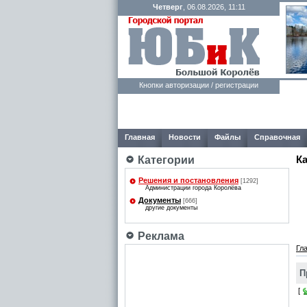
Четверг
, 06.08.2026, 11:11
Кнопки авторизации / регистрации
Главная
Новости
Файлы
Справочная
К
Категории
Решения и постановления
[1292]
Администрации города Королёва
Документы
[666]
другие документы
Реклама
Гл
П
[