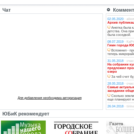
Чат
Коммент
02.05.2020
-
alio
Архив публикац
Анютка была к
детства. Она пр
была соседкой.
08.07.2019
-
КаР
Гимн города Ю
Вспомнил - про
теперь микрорайо
31.05.2018
-
сча
На собрании ку
предложил пров
озеро
За чей счет бу
28.05.2018
-
сча
Самые актуаль
заседании обще
Сколько земли 
Для добавления необходима авторизация
еще планируют н
26.04.2018
-
tiri
РЕШЕНИЕ от 21.0
ЮБиК рекомендует
А они иногда с
26.04.2018
-
Гла
РЕШЕНИЕ от 21.0
На оф.сайте д