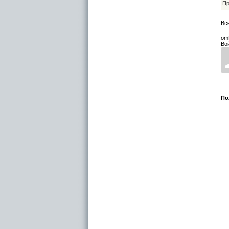
Пр
Вс
om
Во
По