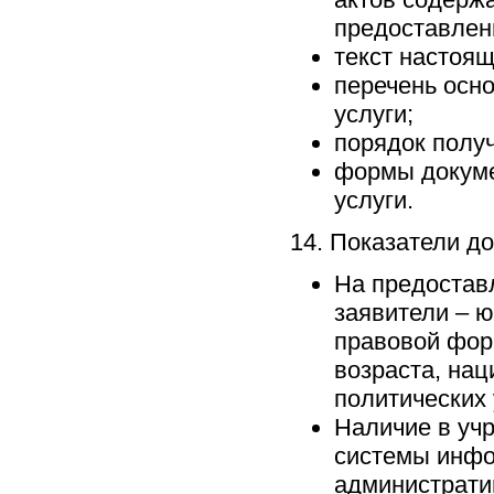
предоставлен
текст настоящ
перечень осн
услуги;
порядок получ
формы докуме
услуги.
14. Показатели д
На предостав
заявители – 
правовой фор
возраста, нац
политических 
Наличие в уч
системы инфо
администрати