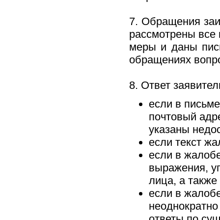
7. Обращения за
рассмотрены все 
меры и даны пис
обращениях вопр
8. Ответ заявител
если в письм
почтовый адре
указаны недо
если текст ж
если в жалоб
выражения, у
лица, а также
если в жалобе
неоднократно
ответы по су