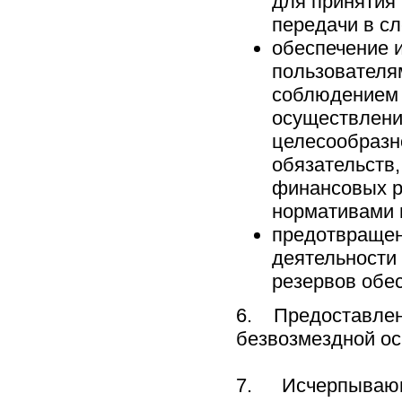
для принятия 
передачи в с
обеспечение 
пользователям
соблюдением 
осуществлени
целесообразн
обязательств
финансовых р
нормативами 
предотвращен
деятельности
резервов обе
6. Предоставле
безвозмездной ос
7. Исчерпываю