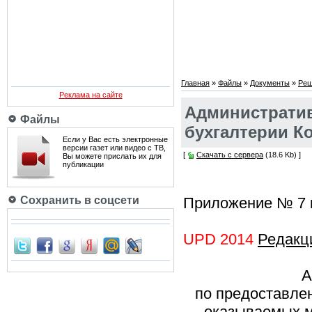
Главная
»
Файлы
»
Документы
»
Реш
Реклама на сайте
Администрати
Файлы
бухгалтерии Ко
Если у Вас есть электронные
версии газет или видео с ТВ,
[
Скачать с сервера
(18.6 Kb) ]
Вы можете прислать их для
публикации
Сохранить в соцсети
Приложение № 7
UPD 2014
Редакц
А
по предоставле
оказываемых 