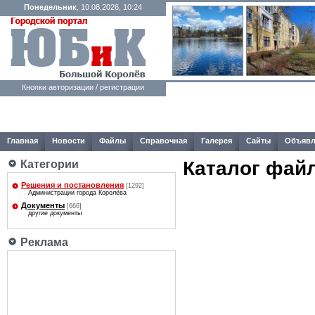
Понедельник
, 10.08.2026, 10:24
Кнопки авторизации / регистрации
Главная
Новости
Файлы
Справочная
Галерея
Сайты
Объявл
Каталог фай
Категории
Решения и постановления
[1292]
Администрации города Королёва
Документы
[666]
другие документы
Реклама