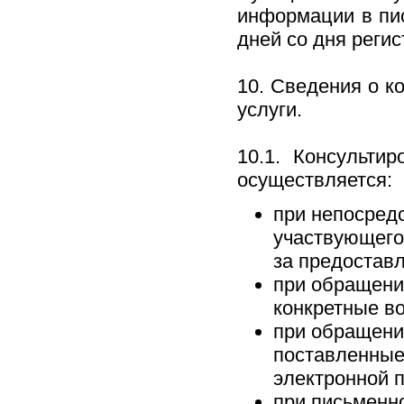
информации в пи
дней со дня реги
10. Сведения о к
услуги.
10.1. Консульти
осуществляется:
при непосред
участвующего
за предостав
при обращении
конкретные в
при обращении
поставленные
электронной п
при письменн