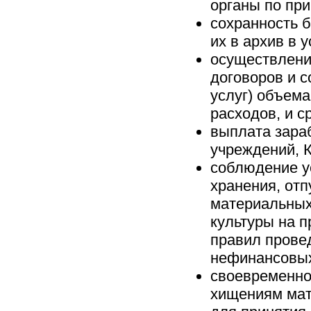
органы по при
сохранность 
их в архив в 
осуществлени
договоров и с
услуг) объем
расходов, и с
выплата зара
учреждений, К
соблюдение у
хранения, отп
материальных
культуры на 
правил прове
нефинансовых
своевременно
хищениям мат