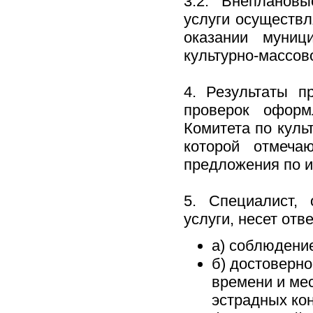
3.2. Внепланов
услуги осуществ
оказании муниц
культурно-массов
4. Результаты п
проверок оформ
Комитета по куль
которой отмеча
предложения по и
5. Специалист,
услуги, несет отв
а) соблюдени
б) достоверн
времени и ме
эстрадных ко