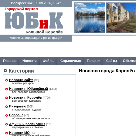
Воскресенье
, 09.08.2026, 16:42
Кнопки авторизации / регистрации
Главная
Новости
Файлы
Справочная
Галерея
Сайты
Объявл
Категории
Новости города Королёв
Новости сайта
[96]
о жизни ресурса...
Новости г. Юбилейный
[1383]
все события Юбилейного
Новости г. Королёв
[4706]
все события Королёва
Интервью
[209]
с известными людьми
Персона
[44]
об интересных людях города
Афиши и расписания
[121]
мероприятий и событий
Новости МО
[23]