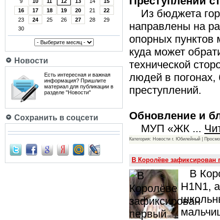
Преступлений с
9
10
11
12
13
14
15
Из бюджета горо
16
17
18
19
20
21
22
23
24
25
26
27
28
29
направлены на р
30
опорных пунктов
куда может обрат
Новости
технической стор
людей в погонах,
Есть интересная и важная
информация? Пришлите
материал для публикации в
преступлений.
разделе "Новости"
Обновление и б
Сохранить в соцсети
МУП «ЖК
...
Чи
Категория: Новости г. Юбилейный | Просмо
В Королёве зафиксирован 
В Корол
H1N1, а
школьны
мальчиш