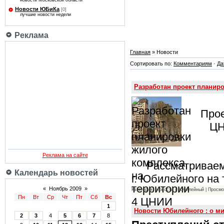
новости Московской области
Новости ЮБиКа
[0]
лучшие новости недели
Реклама
Главная
» Новости
Сортировать по:
Комментариям
·
Да
Разработан проект планир
Прое
ЦН
Реклама на сайте
Рассматриваемая
Календарь новостей
г. Юбилейного н
«
Ноябрь 2009
»
Категория: Новости г. Юбилейный | Просмо
Пн
Вт
Ср
Чт
Пт
Сб
Вс
1
Новости Юбилейного : о ми
2
3
4
5
6
7
8