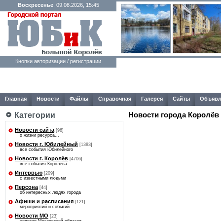
Воскресенье
, 09.08.2026, 15:45
Кнопки авторизации / регистрации
Главная
Новости
Файлы
Справочная
Галерея
Сайты
Объявл
Категории
Новости города Королёв
Новости сайта
[96]
о жизни ресурса...
Новости г. Юбилейный
[1383]
все события Юбилейного
Новости г. Королёв
[4706]
все события Королёва
Интервью
[209]
с известными людьми
Персона
[44]
об интересных людях города
Афиши и расписания
[121]
мероприятий и событий
Новости МО
[23]