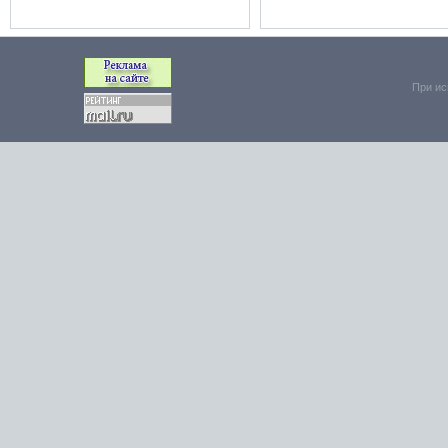
При ис