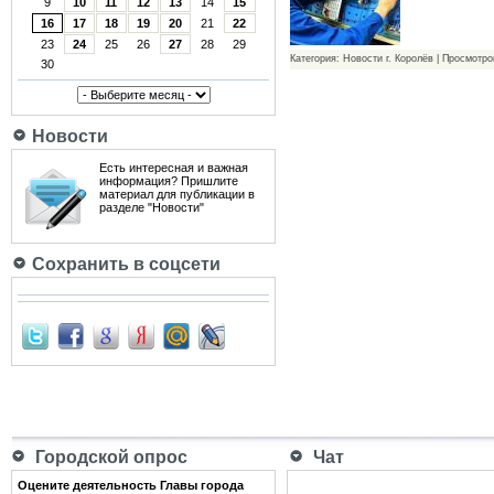
9
10
11
12
13
14
15
16
17
18
19
20
21
22
23
24
25
26
27
28
29
Категория: Новости г. Королёв | Просмотро
30
Новости
Есть интересная и важная
информация? Пришлите
материал для публикации в
разделе "Новости"
Сохранить в соцсети
Городской опрос
Чат
Оцените деятельность Главы города