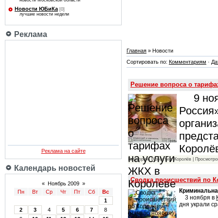
новости Московской области
Новости ЮБиКа
[0]
лучшие новости недели
Реклама
Главная
» Новости
Сортировать по:
Комментариям
·
Да
Решение вопроса о тарифа
9 нояб
Россия
органи
предста
Королё
Реклама на сайте
Категория: Новости г. Королёв | Просмотро
Календарь новостей
Сводка происшествий по К
«
Ноябрь 2009
»
Криминальна
Пн
Вт
Ср
Чт
Пт
Сб
Вс
3 ноября в
1
дня украли с
2
3
4
5
6
7
8