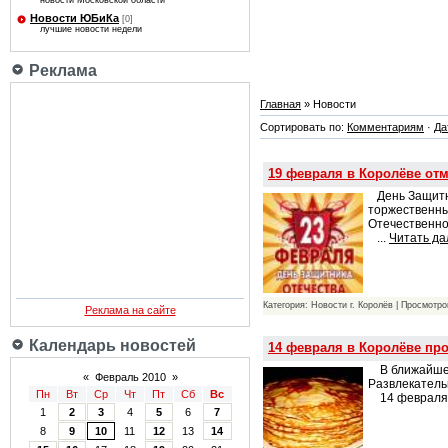
новости Московской области
Новости ЮБиКа
[0]
лучшие новости недели
Реклама
Главная
» Новости
Сортировать по:
Комментариям
·
Да
19 февраля в Королёве отм
День Защитни
торжественны
Отечественно
...
Читать да
Категория: Новости г. Королёв | Просмотро
Реклама на сайте
Календарь новостей
14 февраля в Королёве пр
В ближайшее 
«
Февраль 2010
»
Развлекатель
Пн
Вт
Ср
Чт
Пт
Сб
Вс
14 февраля 
1
2
3
4
5
6
7
8
9
10
11
12
13
14