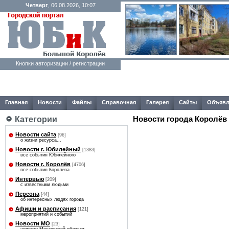
Четверг
, 06.08.2026, 10:07
Кнопки авторизации / регистрации
Главная
Новости
Файлы
Справочная
Галерея
Сайты
Объявл
Категории
Новости города Королёв
Новости сайта
[96]
о жизни ресурса...
Новости г. Юбилейный
[1383]
все события Юбилейного
Новости г. Королёв
[4706]
все события Королёва
Интервью
[209]
с известными людьми
Персона
[44]
об интересных людях города
Афиши и расписания
[121]
мероприятий и событий
Новости МО
[23]