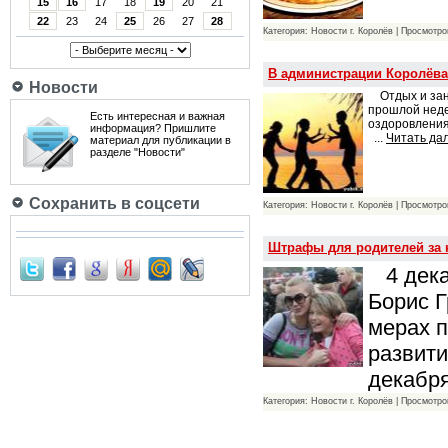
15
16
17
18
19
20
21
22
23
24
25
26
27
28
Категория: Новости г. Королёв | Просмотро
В администрации Королёва
Новости
Отдых и заня
прошлой неде
Есть интересная и важная
оздоровления
информация? Пришлите
...
Читать да
материал для публикации в
разделе "Новости"
Сохранить в соцсети
Категория: Новости г. Королёв | Просмотро
Штрафы для родителей за 
4 дека
Борис 
мерах 
развити
декабря
Категория: Новости г. Королёв | Просмотро