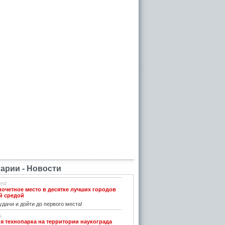
рии - Новости
esl
почетное место в десятке лучших городов
й средой
дачи и дойти до первого места!
s
я технопарка на территории наукограда