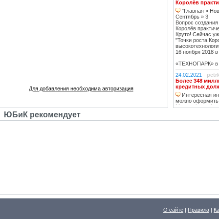
Королёв практи
"Главная » Нов
Сентябрь » 3
Вопрос создания
Королёв практич
Круто! Сейчас уж
"Точки роста Кор
высокотехнологи
16 ноября 2018 в 
«ТЕХНОПАРК» в К
24.02.2021
-
petr
Более 348 милл
кредитных дол
Для добавления необходима авторизация
Интересная инф
можно оформить
Москве https://ww
тему нашла, кре
ЮБиК рекомендует
кстати, погашаю 
20.02.2021
-
oppo
Недвижимость К
Недвижимость 
вложений, в свя
роботы с ней, на
за вас
14.02.2021
-
Lad
В ближайшее вр
перехода на ст
в ближайшее д
07.02.2021
-
ГАВ
О сайте
В ближайшее вр
|
Правила
|
К
перехода на ст