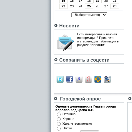
15
16
17
18
19
20
21
22
23
24
25
26
27
28
Новости
Есть интересная и важная
информация? Пришлите
материал для публикации в
разделе "Новости"
Сохранить в соцсети
Городской опрос
Оцените деятельность Главы города
Королёв Ходырева А.Н.
Отлично
Хорошо
Удовлетворительно
Плохо