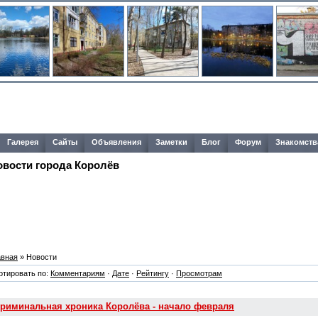
Галерея
Сайты
Объявления
Заметки
Блог
Форум
Знакомств
овости города Королёв
авная
» Новости
ртировать по:
Комментариям
·
Дате
·
Рейтингу
·
Просмотрам
риминальная хроника Королёва - начало февраля