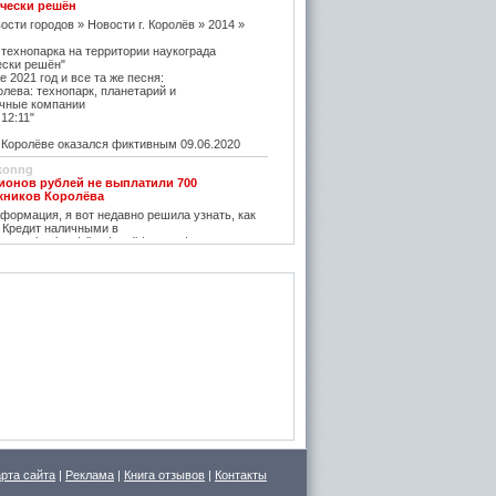
чески решён
ости городов » Новости г. Королёв » 2014 »
 технопарка на территории наукограда
ески решён"
е 2021 год и все та же песня:
олева: технопарк, планетарий и
чные компании
12:11"
оролёве оказался фиктивным 09.06.2020
konng
ионов рублей не выплатили 700
жников Королёва
ормация, я вот недавно решила узнать, как
 Кредит наличными в
w.vostbank.ru/client/credit/ тут информацию в
дит такой я оформила на выгодных условиях,
его частями с зарплаты теперь
rtuner20050
оролёва - ситуация на рынке жилья
остается одним из самых надежных
зи с этим появляется множество сервисов для
пример https://m2.ru Много ступеней сделают
oga
емя планируется возведение наземного
анции Подлипки-Дачные
есятилетие?
емя планируется возведение наземного
арта сайта
|
Реклама
|
Книга отзывов
|
Контакты
анции Подлипки-Дачные