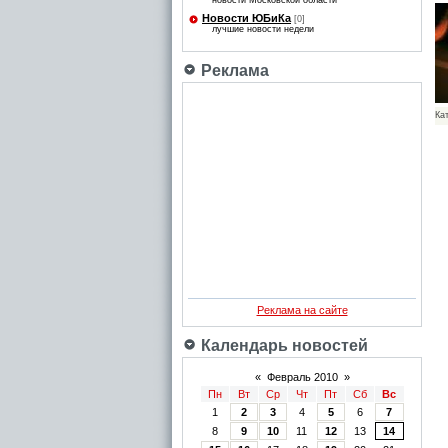
новости Московской области
Новости ЮБиКа
[0]
лучшие новости недели
Реклама
Ка
Реклама на сайте
Календарь новостей
«
Февраль 2010
»
Пн
Вт
Ср
Чт
Пт
Сб
Вс
1
2
3
4
5
6
7
8
9
10
11
12
13
14