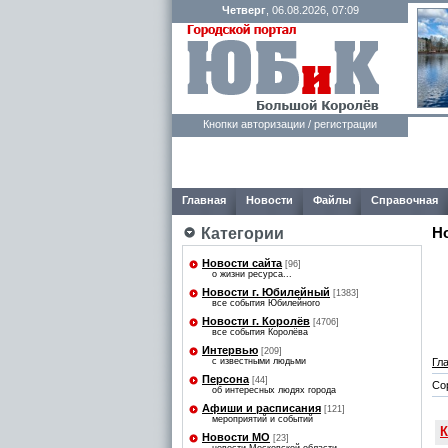
Четверг
, 06.08.2026, 07:09
Кнопки авторизации / регистрации
Главная
Новости
Файлы
Справочная
Категории
Н
Новости сайта
[96]
о жизни ресурса...
Новости г. Юбилейный
[1383]
все события Юбилейного
Новости г. Королёв
[4706]
все события Королёва
Интервью
[209]
Гл
с известными людьми
Персона
[44]
Со
об интересных людях города
Афиши и расписания
[121]
мероприятий и событий
К
Новости МО
[23]