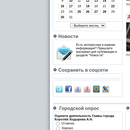
9
10
11
12
13
14
15
Ка
16
17
18
19
20
21
22
23
24
25
26
27
28
29
Д
30
31
Новости
Есть интересная и важная
информация? Пришлите
материал для публикации в
Ка
разделе "Новости"
Сохранить в соцсети
Городской опрос
Оцените деятельность Главы города
Королёв Ходырева А.Н.
Отлично
Хорошо