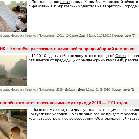
Постановление
главы
города Королёва Московской области
образовании избирательных участков на территории города
»
тегория: Новости г. Королёв | Просмотров: 10511 | Добавил:
Джин
| Дата:
01.08.2010
|
Комментарии (0)
ИК г. Королёва рассказала о начавшейся предвыборной кампании
10.10.10 - день выборов депутатов в городской
Совет
. Нача
отличается от предыдущих предвыборных кампаний, расска
тегория: Новости г. Королёв | Просмотров: 2326 | Добавил:
Джин
| Дата:
01.08.2010
|
Комментарии (0)
оролёв готовится к осенне-зимнему периоду 2010 — 2011 годов
Нынешним летом, то и дело устанавливающим новые темпер
наступление холодов. Но если зима всё же придёт, городск
хозяйства встретят её во всеоружии. Об этом красн
...
Читать