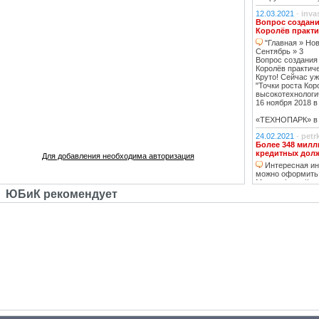
12.03.2021
-
inva
Вопрос создани
Королёв практи
"Главная » Нов
Сентябрь » 3
Вопрос создания
Королёв практич
Круто! Сейчас уж
"Точки роста Кор
высокотехнологи
16 ноября 2018 в 
«ТЕХНОПАРК» в К
24.02.2021
-
petr
Более 348 милл
кредитных дол
Для добавления необходима авторизация
Интересная инф
можно оформить
Москве https://ww
тему нашла, кре
ЮБиК рекомендует
кстати, погашаю 
20.02.2021
-
oppo
Недвижимость К
Недвижимость 
вложений, в свя
роботы с ней, на
за вас
14.02.2021
-
Lad
В ближайшее вр
перехода на ст
в ближайшее д