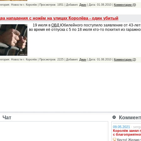
тегория: Новости г. Королёв | Просмотров: 1951 | Добавил:
Джин
| Дата:
01.08.2010
|
Комментарии (0)
ва нападения с ножём на улицах Королёва - один убитый
19 июля в
ОВД
Юбилейного поступило заявление от 43-лет
во время её отпуска с 5 по 18 июля кто-то похитил из гаражн
тегория: Новости г. Королёв | Просмотров: 2225 | Добавил:
Джин
| Дата:
01.08.2010
|
Комментарии (2)
Чат
Коммента
09.05.2021
-
serg
Королёв занял 
с благоприятно
Круто! Желаю у