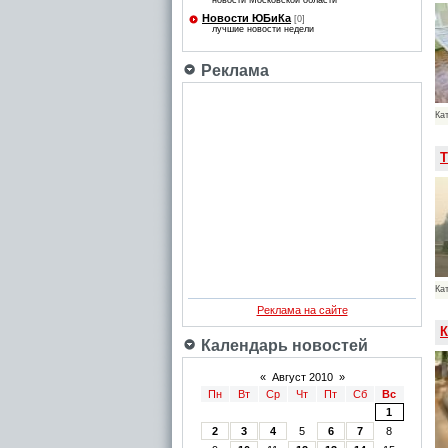
новости Московской области
Новости ЮБиКа
[0]
лучшие новости недели
Реклама
Ка
Т
Ка
Реклама на сайте
К
Календарь новостей
«
Август 2010
»
Пн
Вт
Ср
Чт
Пт
Сб
Вс
1
2
3
4
5
6
7
8