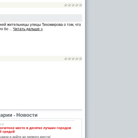
ней жительницы улицы Тихомирова о том, что
ого бо
...
Читать дальше »
рии - Новости
esl
почетное место в десятке лучших городов
й средой
дачи и дойти до первого места!