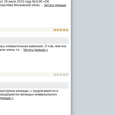
 от 26 июля 2010 года №1146 «Об
 Королёва Московской облас
...
Читать дальше
лась избирательная кампания. О том, чем она
зали члены те
...
Читать дальше »
атурные рекорды, с трудом верится в
ие предприятия жилищно-коммунального
 дальше »