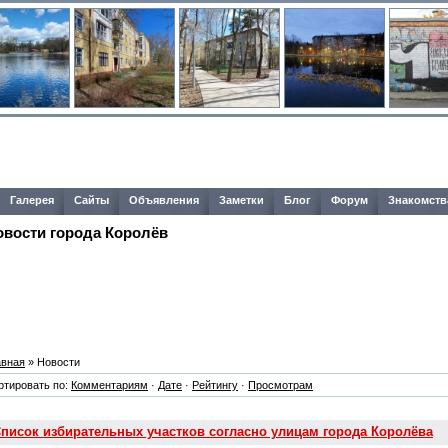
Галерея
Сайты
Объявления
Заметки
Блог
Форум
Знакомств
овости города Королёв
авная
» Новости
ртировать по:
Комментариям
·
Дате
·
Рейтингу
·
Просмотрам
писок избирательных участков согласно улицам города Королёва