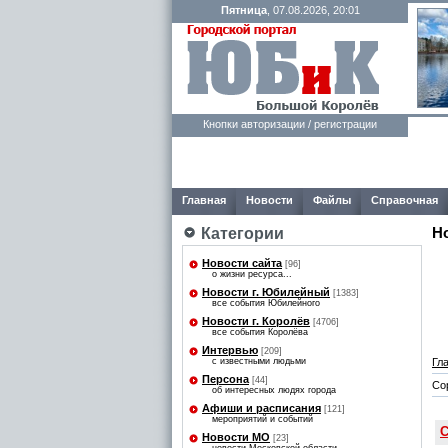
Пятница
, 07.08.2026, 20:01
Кнопки авторизации / регистрации
Главная
Новости
Файлы
Справочная
Категории
Н
Новости сайта
[96]
о жизни ресурса...
Новости г. Юбилейный
[1383]
все события Юбилейного
Новости г. Королёв
[4706]
все события Королёва
Интервью
[209]
Гл
с известными людьми
Персона
[44]
Со
об интересных людях города
Афиши и расписания
[121]
мероприятий и событий
С
Новости МО
[23]