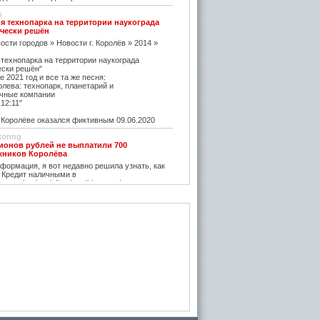
s
я технопарка на территории наукограда
чески решён
ости городов » Новости г. Королёв » 2014 »
 технопарка на территории наукограда
ески решён"
е 2021 год и все та же песня:
олева: технопарк, планетарий и
чные компании
12:11"
оролёве оказался фиктивным 09.06.2020
konng
ионов рублей не выплатили 700
жников Королёва
ормация, я вот недавно решила узнать, как
 Кредит наличными в
w.vostbank.ru/client/credit/ тут информацию в
дит такой я оформила на выгодных условиях,
его частями с зарплаты теперь
rtuner20050
оролёва - ситуация на рынке жилья
остается одним из самых надежных
зи с этим появляется множество сервисов для
пример https://m2.ru Много ступеней сделают
oga
емя планируется возведение наземного
анции Подлипки-Дачные
есятилетие?