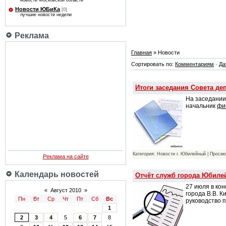
новости Московской области
Новости ЮБиКа
[0]
лучшие новости недели
Реклама
Главная
» Новости
Сортировать по:
Комментариям
·
Да
Итоги заседания Совета де
На заседани
начальник
фи
Категория: Новости г. Юбилейный | Просмо
Реклама на сайте
Календарь новостей
Отчёт служб города Юбилей
27 июля в ко
«
Август 2010
»
города В.В. 
Пн
Вт
Ср
Чт
Пт
Сб
Вс
руководство 
1
2
3
4
5
6
7
8