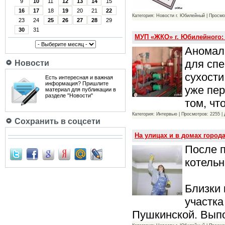
9
10
11
12
13
14
15
16
17
18
19
20
21
22
Категория: Новости г. Юбилейный | Просмо
23
24
25
26
27
28
29
30
31
МУП «ЖКО» г. Юбилейного: 
Аномаль
для спе
Новости
сухости
Есть интересная и важная
информация? Пришлите
уже пе
материал для публикации в
разделе "Новости"
том, чт
Категория: Интервью | Просмотров: 2255 |
Сохранить в соцсети
На улицах и в домах горо
После 
котельн
Близки 
участка
Пушкинской. Вып