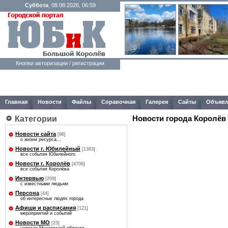
Суббота
, 08.08.2026, 06:59
Кнопки авторизации / регистрации
Главная
Новости
Файлы
Справочная
Галерея
Сайты
Объявл
Категории
Новости города Королёв
Новости сайта
[96]
о жизни ресурса...
Новости г. Юбилейный
[1383]
все события Юбилейного
Новости г. Королёв
[4706]
все события Королёва
Интервью
[209]
с известными людьми
Персона
[44]
об интересных людях города
Афиши и расписания
[121]
мероприятий и событий
Новости МО
[23]