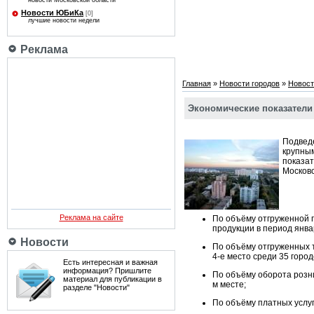
новости Московской области
Новости ЮБиКа
[0]
лучшие новости недели
Реклама
Главная
»
Новости городов
»
Новост
Экономические показатели 
Подвед
крупны
показат
Московс
Реклама на сайте
По объёму отгруженной 
продукции в период янва
Новости
По объёму отгруженных т
4-е место среди 35 город
Есть интересная и важная
информация? Пришлите
По объёму оборота розни
материал для публикации в
м месте;
разделе "Новости"
По объёму платных услуг