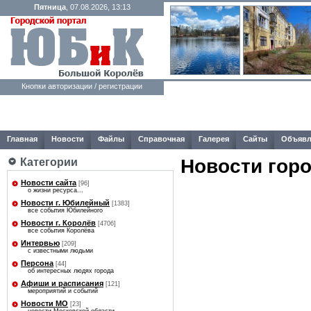
Пятница
, 07.08.2026, 13:13
Кнопки авторизации / регистрации
Главная
Новости
Файлы
Справочная
Галерея
Сайты
Объявл
Новости гор
Категории
Новости сайта
[96]
о жизни ресурса...
Новости г. Юбилейный
[1383]
все события Юбилейного
Новости г. Королёв
[4706]
все события Королёва
Интервью
[209]
с известными людьми
Персона
[44]
об интересных людях города
Афиши и расписания
[121]
мероприятий и событий
Новости МО
[23]