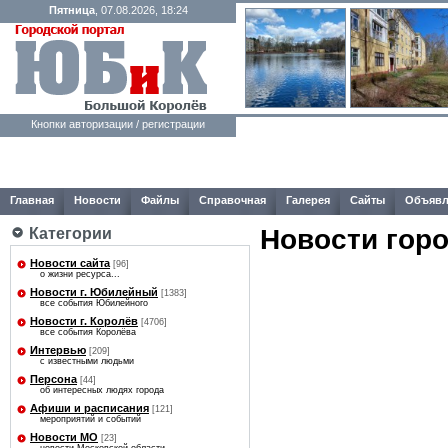
Пятница
, 07.08.2026, 18:24
Кнопки авторизации / регистрации
Главная
Новости
Файлы
Справочная
Галерея
Сайты
Объявл
Новости гор
Категории
Новости сайта
[96]
о жизни ресурса...
Новости г. Юбилейный
[1383]
все события Юбилейного
Новости г. Королёв
[4706]
все события Королёва
Интервью
[209]
с известными людьми
Персона
[44]
об интересных людях города
Афиши и расписания
[121]
мероприятий и событий
Новости МО
[23]