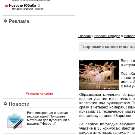
новости Московской области
Новости ЮБиКа
[0]
лучшие новости недели
Реклама
Главная
»
Новости городов
»
Новост
Творческие коллективы г
Впервые
выступи
Хор «Ка
занял п
имени И
В нём у
Реклама на сайте
Образцовый коллектив эстрад
принял участие в фестивале «
Коллектив под руководством 
Новости
сразу в четырёх номерах. По
призами: за техническое маст
Есть интересная и важная
постановку в танце «Барыня».
информация? Пришлите
материал для публикации в
разделе "Новости"
За первое полугодие текущег
участие в 33 конкурсах, фести
каждом из которых занимали пр