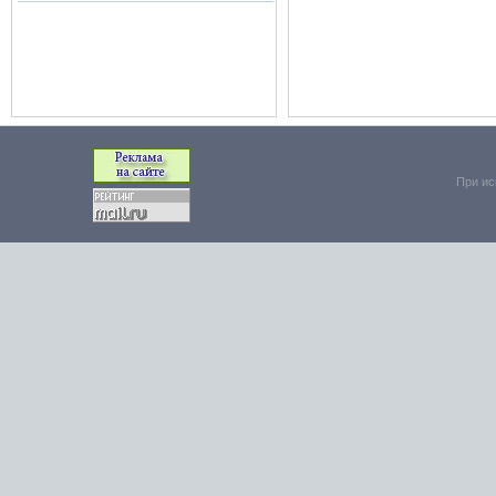
При ис