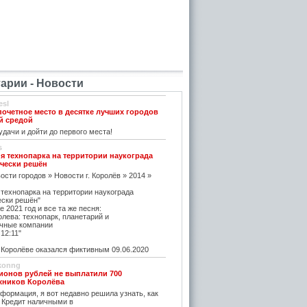
рии - Новости
esl
почетное место в десятке лучших городов
й средой
дачи и дойти до первого места!
s
я технопарка на территории наукограда
чески решён
ости городов » Новости г. Королёв » 2014 »
 технопарка на территории наукограда
ески решён"
е 2021 год и все та же песня:
олева: технопарк, планетарий и
чные компании
12:11"
оролёве оказался фиктивным 09.06.2020
konng
ионов рублей не выплатили 700
жников Королёва
ормация, я вот недавно решила узнать, как
 Кредит наличными в