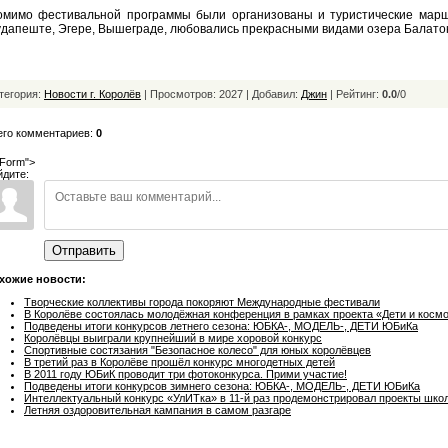
омимо фестивальной программы были организованы и туристические марш
дапеште, Эгере, Вышеграде, любовались прекрасными видами озера Балатон
тегория:
Новости г. Королёв
| Просмотров: 2027 | Добавил:
Джин
|
Рейтинг:
0.0
/
0
его комментариев:
0
Form">
йдите:
Отправить
хожие новости:
Творческие коллективы города покоряют Международные фестивали
В Королёве состоялась молодёжная конференция в рамках проекта «Дети и косм
Подведены итоги конкурсов летнего сезона: ЮБКА-, МОДЕЛЬ-, ДЕТИ ЮБиКа
Королёвцы выиграли крупнейший в мире хоровой конкурс
Спортивные состязания "Безопасное колесо" для юных королёвцев
В третий раз в Королёве прошёл конкурс многодетных детей
В 2011 году ЮБиК проводит три фотоконкурса. Прими участие!
Подведены итоги конкурсов зимнего сезона: ЮБКА-, МОДЕЛЬ-, ДЕТИ ЮБиКа
Интеллектуальный конкурс «УлИТка» в 11-й раз продемонстрировал проекты шко
Летняя оздоровительная кампания в самом разгаре