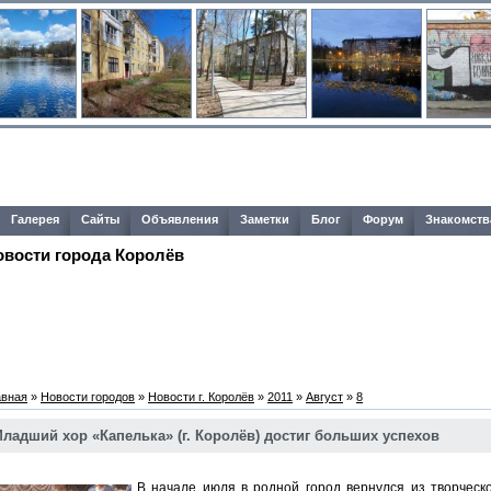
Галерея
Сайты
Объявления
Заметки
Блог
Форум
Знакомств
овости города Королёв
авная
»
Новости городов
»
Новости г. Королёв
»
2011
»
Август
»
8
ладший хор «Капелька» (г. Королёв) достиг больших успехов
В начале июля в родной город вернулся из творческ