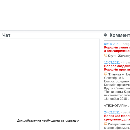
Чат
Коммента
09.05.2021
-
serg
Королёв занял 
с благоприятно
Круто! Желаю у
12.03.2021
-
inva
Вопрос создани
Королёв практи
"Главная » Нов
Сентябрь » 3
Вопрос создания
Королёв практич
Круто! Сейчас уж
"Точки роста Кор
высокотехнологи
16 ноября 2018 в 
«ТЕХНОПАРК» в К
24.02.2021
-
petr
Более 348 милл
кредитных дол
Для добавления необходима авторизация
Интересная инф
можно оформить