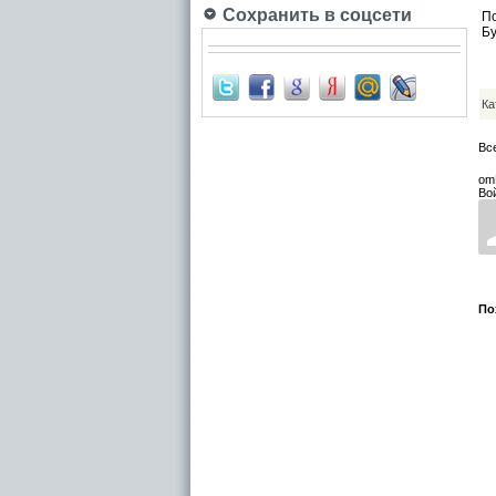
Сохранить в соцсети
П
Бу
Ка
Вс
om
Во
По