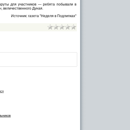
руты дпя участников — ребята побывали в
, величественного Дуная.
Источник: газета "Неделя в Подлипках"
ос»
льников