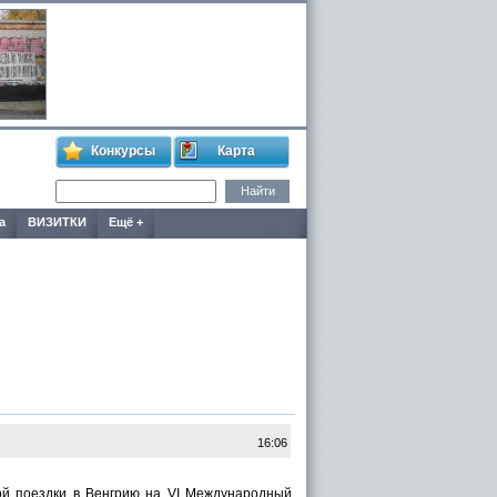
Конкурсы
Карта
а
ВИЗИТКИ
Ещё +
16:06
ой поездки в Венгрию на VI Международный