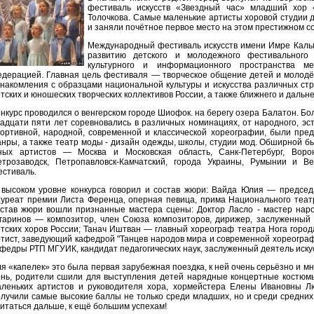
фестиваль искусств «Звездный час» младший хор
Толочкова. Самые маленькие артисты хоровой студии 
и заняли почётное первое место на этом престижном с
Международный фестиваль искусств имени Имре Кальм
развитию детского и молодежного фестивального
культурного и информационного пространства м
едерацией. Главная цель фестиваля — творческое общение детей и молодё
накомления с образцами национальной культуры и искусства различных ст
тских и юношеских творческих коллективов России, а также ближнего и дальн
нкурс проводился о венгерском городе Шиофок. на берегу озера Балатон. Бол
адцати пяти лет соревновались в различных номинациях, от народного, эст
портивной, народной, современной и классической хореографии, были пре
нры, а также театр моды - дизайн одежды, школы, студии мод. Обширной б
ных артистов — Москва и Московская область, Санк-Петербург, Вороне
етрозаводск, Петропавловск-Камчатский, города Украины, Румынии и В
стиваль.
 высоком уровне конкурса говорил и состав жюри: Вайда Юлия — председа
уреат премии Листа Ференца, оперная певица, прима Национального театр
став жюри вошли признанные мастера сцены: Доктор Ласло - мастер народ
угаринов — композитор, член Союза композиторов, дирижер, заслуженный 
тских хоров России; Танач Иштван — главный хореограф театра Нога горо
pтист, заведующий кафедрой "Танцев народов мира и современной хореогр
федры РТП МГУИК, кандидат педагогических наук, заслуженный деятель иску
я «капелек» это была первая зарубежная поездка, к ней очень серьёзно и м
ень, родители сшили для выступления детей нарядные концертные костюмы
аленьких артистов и руководителя хора, хормейстера Елены Ивановны Л
лучили самые высокие баллы не только среди младших, но и среди средних
итаться дальше, к ещё большим успехам!