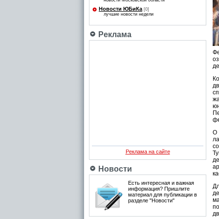
новости Московской области
Новости ЮБиКа
[0]
лучшие новости недели
Реклама
Ф
оз
де
Ко
дв
с
жа
ю
П
фе
О
ла
со
Реклама на сайте
Т
де
a
Новости
ка
Есть интересная и важная
Дл
информация? Пришлите
д
материал для публикации в
м
разделе "Новости"
по
дв