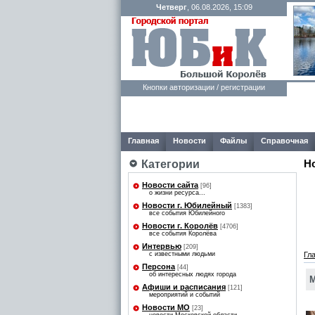
Четверг
, 06.08.2026, 15:09
Кнопки авторизации / регистрации
Главная
Новости
Файлы
Справочная
Н
Категории
Новости сайта
[96]
о жизни ресурса...
Новости г. Юбилейный
[1383]
все события Юбилейного
Новости г. Королёв
[4706]
все события Королёва
Интервью
[209]
с известными людьми
Гл
Персона
[44]
об интересных людях города
М
Афиши и расписания
[121]
мероприятий и событий
Новости МО
[23]