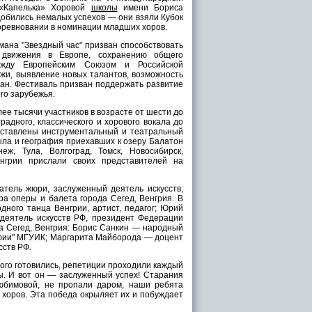
 «Капелька» Хоровой
школы
имени Бориса
добились немалых успехов — они взяли Кубок
оревновании в номинации младших хоров.
ана "Звездный час" призван способствовать
 движения в Европе, сохранению общего
ежду Европейским Союзом и Российской
жи, выявление новых талантов, возможность
ран. Фестиваль призван поддержать развитие
его зарубежья.
ее тысячи участников в возрасте от шести до
радного, классического и хорового вокала до
дставлены инструментальный и театральный
ыла и география приехавших к озеру Балатон
ж, Тула, Волгоград, Томск, Новосибирск,
енгрии прислали своих представителей на
тель жюри, заслуженный деятель искусств,
а оперы и балета города Сегед, Венгрия. В
ного танца Венгрии, артист, педагог; Юрий
деятель искусств РФ, президент Федерации
да Сегед, Венгрия: Борис Санкин — народный
афии" МГУИК; Маргарита Майборода — доцент
сств РФ.
ного готовились, репетиции проходили каждый
. И вот он — заслуженный успех! Старания
юбимовой, не пропали даром, наши ребята
 хоров. Эта победа окрыляет их и побуждает