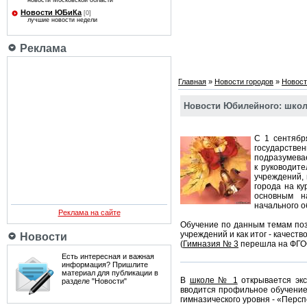
новости Московской области
Новости ЮБиКа
[0]
лучшие новости недели
Реклама
Главная
»
Новости городов
»
Новост
Новости Юбилейного: школ
С 1 сентябр
государстве
подразумева
к руководите
учреждений,
города на ку
основным н
начального о
Реклама на сайте
Обучение по данным темам поз
учреждений и как итог - качест
Новости
(
Гимназия № 3
перешла на ФГОС
Есть интересная и важная
информация? Пришлите
материал для публикации в
В
школе № 1
открывается экс
разделе "Новости"
вводится профильное обучение
гимназического уровня - «Персп