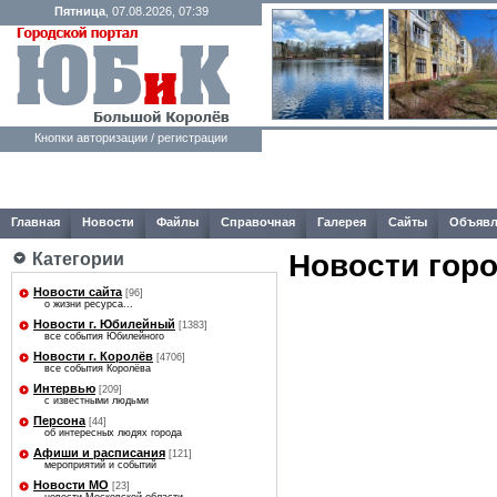
Пятница
, 07.08.2026, 07:39
Кнопки авторизации / регистрации
Главная
Новости
Файлы
Справочная
Галерея
Сайты
Объявл
Новости гор
Категории
Новости сайта
[96]
о жизни ресурса...
Новости г. Юбилейный
[1383]
все события Юбилейного
Новости г. Королёв
[4706]
все события Королёва
Интервью
[209]
с известными людьми
Персона
[44]
об интересных людях города
Афиши и расписания
[121]
мероприятий и событий
Новости МО
[23]