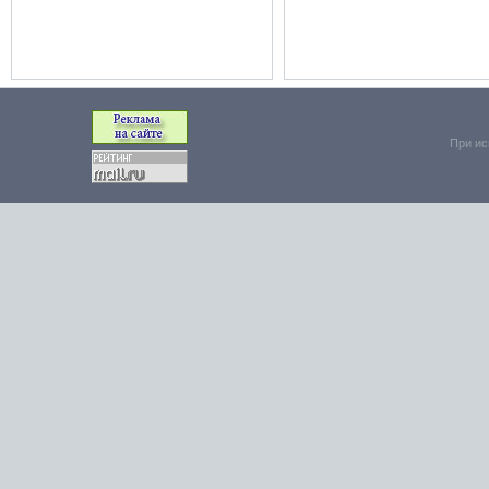
При ис