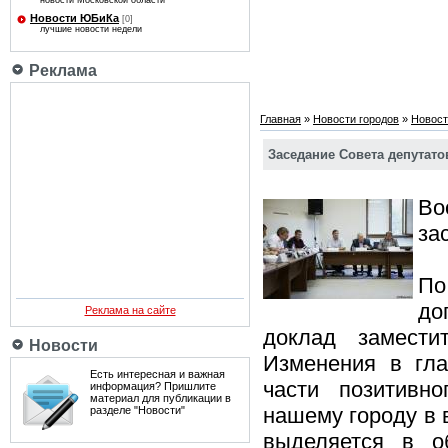
новости Московской области
Новости ЮБиКа
[0]
лучшие новости недели
Реклама
Главная
»
Новости городов
»
Новост
Заседание Совета депутато
Во
за
По
до
Реклама на сайте
доклад замест
Новости
Изменения в гл
Есть интересная и важная
части позитивн
информация? Пришлите
материал для публикации в
нашему городу в
разделе "Новости"
выделяется в о