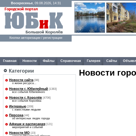
Воскресенье
, 09.08.2026, 14:31
Кнопки авторизации / регистрации
Главная
Новости
Файлы
Справочная
Галерея
Сайты
Объявл
Новости гор
Категории
Новости сайта
[96]
о жизни ресурса...
Новости г. Юбилейный
[1383]
все события Юбилейного
Новости г. Королёв
[4706]
все события Королёва
Интервью
[209]
с известными людьми
Персона
[44]
об интересных людях города
Афиши и расписания
[121]
мероприятий и событий
Новости МО
[23]