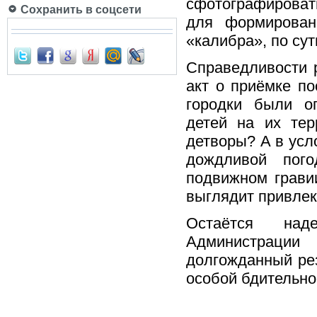
сфотографировать
Сохранить в соцсети
для формирован
«калибра», по сут
Справедливости р
акт о приёмке п
городки были о
детей на их тер
детворы? А в усл
дождливой пого
подвижном гравии
выглядит привлек
Остаётся наде
Администраци
долгожданный рез
особой бдительнос