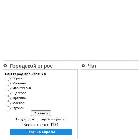
Городской опрос
Чат
Ваш город проживания
Королёв
Мытищи
Ивантеевка
Щёлково
Фрязино
Москва
*другой*
Результаты
Архив опросов
Всего ответов:
1124