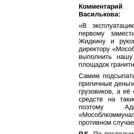
Комментарий
Василькова:
«В эксплуатаци
первому замест
Жидкину и руко
директору «Мосо
выполнить нашу
площадок гранитн
Самим подсыпать
приличные деньги
грузовиков, а её
средств на так
поэтому Ад
«Мособлкоммуна
противном случае
P.S.
По последни