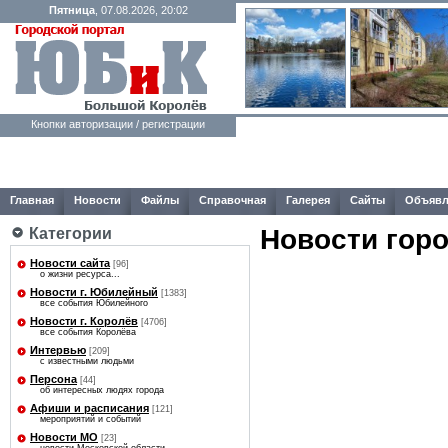
Пятница
, 07.08.2026, 20:02
Кнопки авторизации / регистрации
Главная
Новости
Файлы
Справочная
Галерея
Сайты
Объявл
Новости гор
Категории
Новости сайта
[96]
о жизни ресурса...
Новости г. Юбилейный
[1383]
все события Юбилейного
Новости г. Королёв
[4706]
все события Королёва
Интервью
[209]
с известными людьми
Персона
[44]
об интересных людях города
Афиши и расписания
[121]
мероприятий и событий
Новости МО
[23]