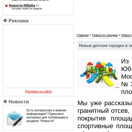
новости Московской области
Новости ЮБиКа
[0]
лучшие новости недели
Реклама
Главная
»
Новости городов
»
Новост
Новые детские городки в э
Из
Юб
Мос
№ 3
пло
Реклама на сайте
Новости
Мы уже рассказы
гранитный отсев,
Есть интересная и важная
информация? Пришлите
покрытия площа
материал для публикации в
разделе "Новости"
спортивные площ