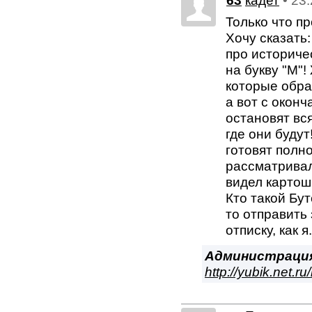
63
кадет
• 23
Только что п
Хочу сказать:
про историчес
на букву "М"!
которые образ
а вот с окон
остановят вс
где они будут
готовят полн
рассматривали
видел картош
Кто такой Бу
то отправить
отписку, как я
Администраци
http://yubik.net.