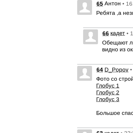
Антон
65
• 16
Ребята ,а не
66
кадет
• 
Обещают ле
видно из ок
64
D_Popov
•
Фото со стро
Глобус 1
Глобус 2
Глобус 3
Большое спас