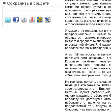
коммерческая компания «ПИК
Сохранить в соцсети
ситуация такова: одна компа
компании. Вторая купила и хо
практика по распоряжению мун
Как, впрочем, и у администрац
собственников. Таково законод
характер. Да и каковы их резуль
а голосование в ходе таких сл
У каждого из горожан, как и у
профессионально. С целью вы
обращаться, скажем, в городс
мелкого и среднего бизнеса угр
иностранной фирмы? И распола
Королёве торговых площадей на
А вот Министерство внешнеэк
правомочности оснований дл
Королёве любезно ответи
инвестиционного проекта 
гипермаркетов». Нужно сказать, 
был очень не похож на те мн
«Энергия», которые мне приход
Но кое-какие полезные сведени
немецкая компания
со 100%-м
зарегистрирована в г. Видное
местный бюджет (согласно «За
одного магазина с оборотом б
Королёву же достанутся авт
небольшие отчисления на со
предлагаемый от «Глобуса» и
Сиюминутные выгоды всегда оп