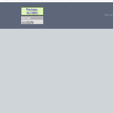
При ис