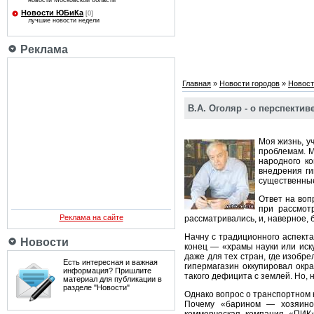
новости Московской области
Новости ЮБиКа
[0]
лучшие новости недели
Реклама
Главная
»
Новости городов
»
Новост
В.А. Оголяр - о перспекти
Моя жизнь, у
проблемам. М
народного ко
внедрения ги
существенные
Ответ на воп
при рассмот
Реклама на сайте
рассматривались, и, наверное, 
Начну с традиционного аспекта
Новости
конец — «храмы науки или иску
даже для тех стран, где изобр
Есть интересная и важная
гипермагазин оккупировал окра
информация? Пришлите
такого дефицита с землей. Но, 
материал для публикации в
разделе "Новости"
Однако вопрос о транспортном 
Почему «барином — хозяином