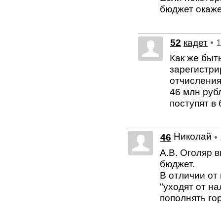
бюджет окаже
52
кадет
• 
Как же быт
зарегистри
отчисления
46 млн руб
поступят в
Николай
46
•
А.В. Оголяр 
бюджет.
В отличии от
"уходят от на
пополнять го