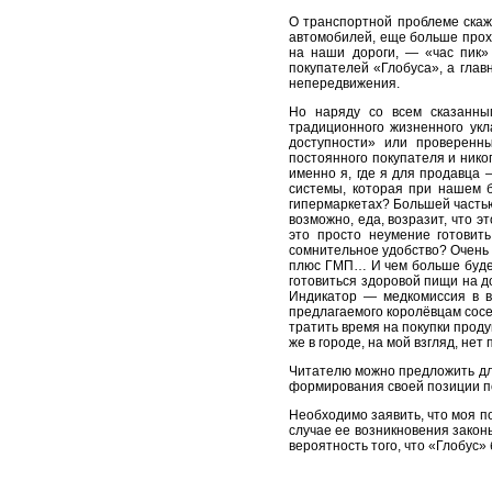
О транспортной проблеме скажу
автомобилей, еще больше прохо
на наши дороги, — «час пик» 
покупателей «Глобуса», а гла
непередвижения.
Но наряду со всем сказанны
традиционного жизненного укл
доступности» или проверенн
постоянного покупателя и нико
именно я, где я для продавца 
системы, которая при нашем б
гипермаркетах? Большей частью 
возможно, еда, возразит, что э
это просто неумение готовит
сомнительное удобство? Очень 
плюс ГМП… И чем больше буде
готовиться здоровой пищи на д
Индикатор — медкомиссия в в
предлагаемого королёвцам сосе
тратить время на покупки прод
же в городе, на мой взгляд, нет
Читателю можно предложить дл
формирования своей позиции по
Необходимо заявить, что моя 
случае ее возникновения закон
вероятность того, что «Глобус» 