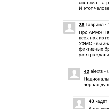
система... агр
И этот челов
Гавриил
38
•
Про АРМЯН во
всех нах из г
УФМС - вы зн
фиктивные бр
уже граждани
42
alexts
• 
Национальн
черная душе
43
кадет
А фашизм