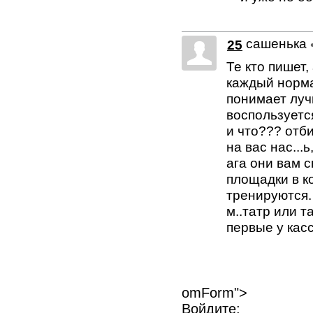
сашенька
25
Те кто пишет,
каждый норма
понимает луч
воспользуетс
и что??? отб
на вас нас...
ага они вам с
площадки в ко
тренируются. 
м..татр или т
первые у касс
omForm">
Войдите: