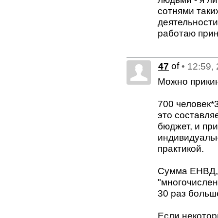
сотнями таких
деятельности
работаю принци
of
47
• 12:59,
Можно прикин
700 человек*3
это составля
бюджет, и пр
индивидуальн
практикой.
Сумма ЕНВД, 
"многочисленн
30 раз больш
Если некотор