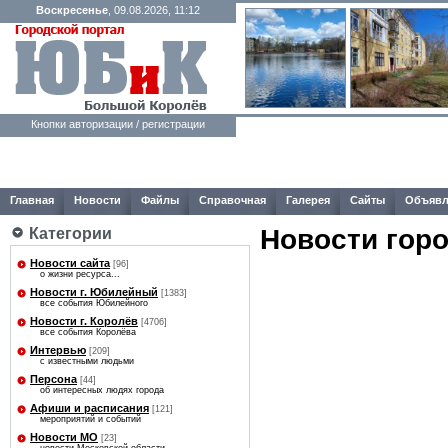
Воскресенье
, 09.08.2026, 11:12
Кнопки авторизации / регистрации
Главная
Новости
Файлы
Справочная
Галерея
Сайты
Объявл
Новости гор
Категории
Новости сайта
[96]
о жизни ресурса...
Новости г. Юбилейный
[1383]
все события Юбилейного
Новости г. Королёв
[4706]
все события Королёва
Интервью
[209]
с известными людьми
Персона
[44]
об интересных людях города
Афиши и расписания
[121]
мероприятий и событий
Новости МО
[23]