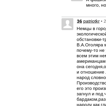
много, н
36
patriotkr
• 
Немцы в горо
экологическо
обстановки-т
В.А.Оголяра 
почему-то не
всем этим не
американцам,
она сегодня,
и отношение 
народ словно
Производство
его это прои
загнул и под
бардаком,раз
народу как гл