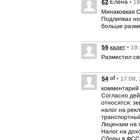
Елена
62
• 1
Минаковкая О
Подлипках но
больше разм
59
кадет
• 19
Разместил св
of
54
• 17:08,
комментарий 
Согласно дей
относятся: з
налог на рек
транспортный
Лицензии на 
Налог на дох
Сборы в ФСС 