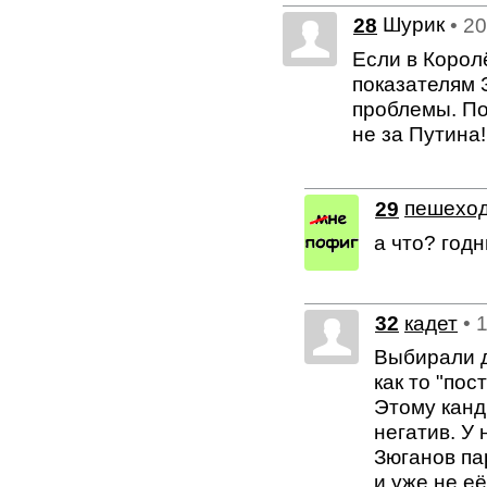
Шурик
28
• 2
Если в Корол
показателям 
проблемы. По
не за Путина!!!!
29
пешехо
а что? год
32
кадет
• 
Выбирали д
как то "по
Этому канд
негатив. У 
Зюганов па
и уже не её