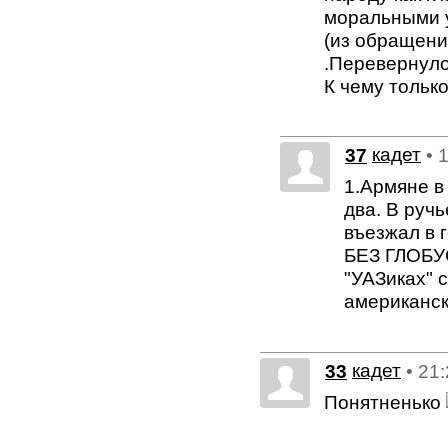
моральными 
(из обращени
.Перевернуло
К чему тольк
37
кадет
• 
1.Армяне в 
два. В ручь
въезжал в 
БЕЗ ГЛОБУС
"УАЗиках" с
американск
33
кадет
• 21
Понятненько