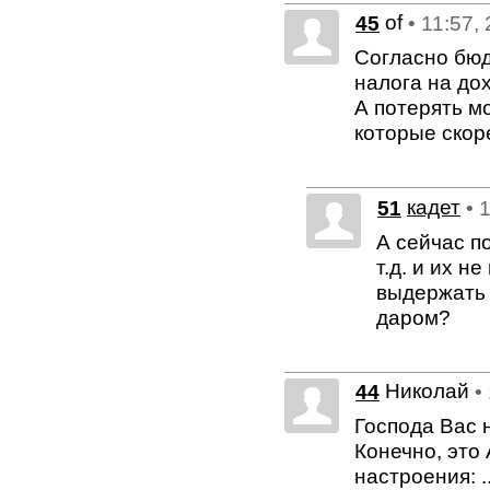
of
45
• 11:57,
Согласно бюд
налога на до
А потерять м
которые скор
51
кадет
• 
А сейчас п
т.д. и их н
выдержать 
даром?
Николай
44
•
Господа Вас 
Конечно, это
настроения: .