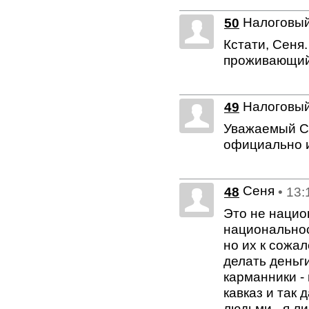
Налоговый
50
Кстати, Сеня
проживающий
Налоговый
49
Уважаемый Се
официально 
Сеня
48
• 13:
Это не национ
национальнос
но их к сожа
делать деньг
карманники -
кавказ и так
людьми - я л