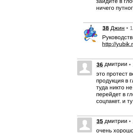
зайдите в гл
ничего путно
38
Джин
• 
Руководств
http://yubi
дмитрии
36
•
это протест 
продукция в 
туда никто н
перейдет в г
соцпакет. и 
дмитрии
35
•
очень хорошо