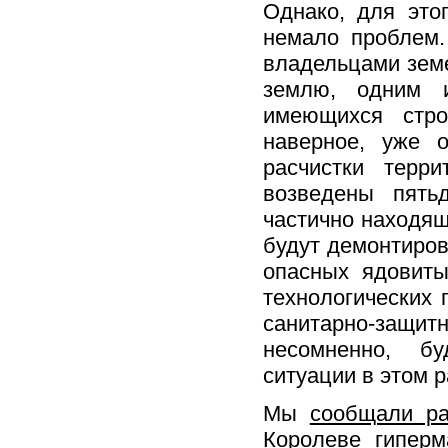
Однако, для это
немало проблем.
владельцами земе
землю, одним и
имеющихся стро
наверное, уже 
расчистки терр
возведены пять
частично находящ
будут демонтиро
опасных ядовиты
технологических 
санитарно-защитн
несомненно, бу
ситуации в этом р
Мы
сообщали ра
Королеве гиперм