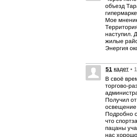
объезд Тар
гипермаркет
Мое мнение
Территория
наступил. 
жилые райо
Энергия ок
51
кадет
• 
В своё вре
торгово-ра
администра
Получил от
освещение 
Подробно о
что спортз
пацаны учат
нас хорошо