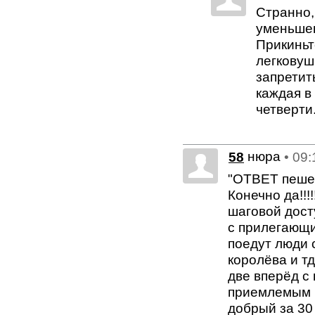
Странно,
уменьшен
Прикиньт
легковуш
запретит
каждая в
четверти
нюра
58
• 09
"ОТВЕТ пеше
Конечно да!!!
шаговой дост
с прилегающи
поедут люди 
королёва и тд
две вперёд с
приемлемым ц
добрый за 30 