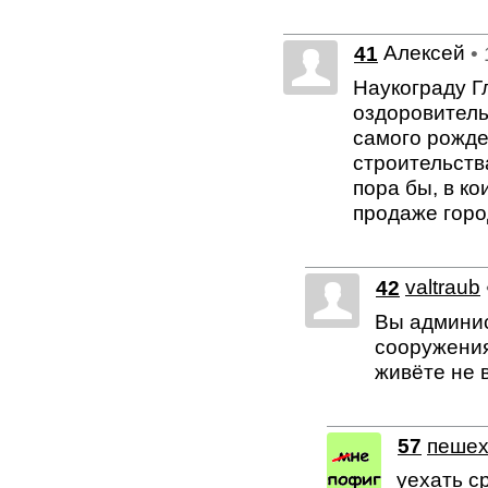
Алексей
41
•
Наукограду Г
оздоровитель
самого рожде
строительства
пора бы, в ко
продаже горо
42
valtraub
Вы админис
сооружения
живёте не в
57
пеше
уехать с