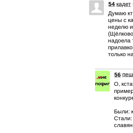
54
кадет
Думаю кт
цены с к
неделю и
(Щёлково
надоела 
прилавко
только н
56
пеш
О, кст
пример
конкур
Были: 
Стали:
славян