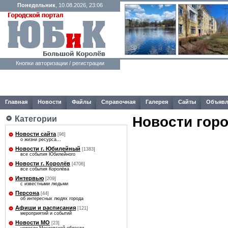
Понедельник
, 10.08.2026, 23:06
Кнопки авторизации / регистрации
Главная
Новости
Файлы
Справочная
Галерея
Сайты
Объявл
Новости гор
Категории
Новости сайта
[96]
о жизни ресурса...
Новости г. Юбилейный
[1383]
все события Юбилейного
Новости г. Королёв
[4706]
все события Королёва
Интервью
[209]
с известными людьми
Персона
[44]
об интересных людях города
Афиши и расписания
[121]
мероприятий и событий
Новости МО
[23]