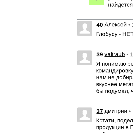
найдется 
Алексей
40
•
Глобусу - НЕТ
39
valtraub
• 
Я понимаю ре
командировку
нам не добира
вкуснее метат
бы подумал, ч
дмитрии
37
•
Кстати, поде
продукции в 