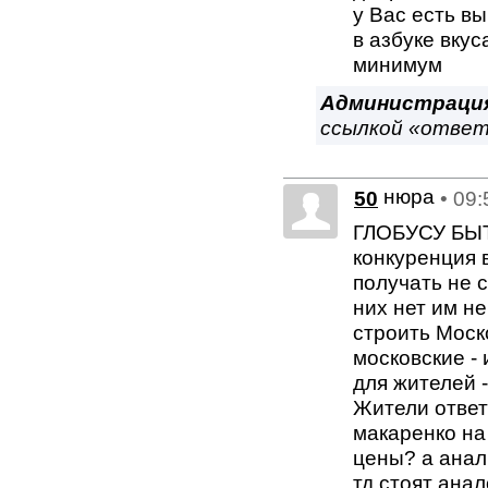
у Вас есть в
в азбуке вку
минимум
Администраци
ссылкой «отве
нюра
50
• 09
ГЛОБУСУ БЫТЬ
конкуренция 
получать не 
них нет им не
строить Моско
московские -
для жителей -
Жители ответ
макаренко н
цены? а ана
тд стоят анал