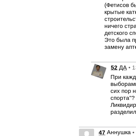
(Фетисов бы
крытые кат
строительс
ничего стра
детского сп
Это была п
замену апте
52
ДА
• 
При кажд
выборами
сих пор 
спорта"?
Ликвидир
разделили
Аннушка
47
•