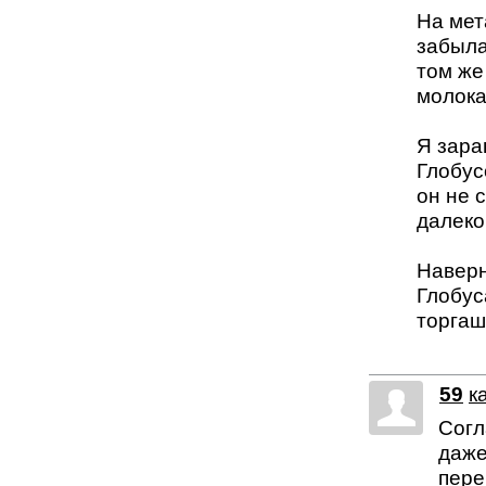
На мет
забыла
том же
молока
Я зара
Глобус
он не 
далеко
Наверн
Глобус
торгаш
59
к
Согл
даже
пере