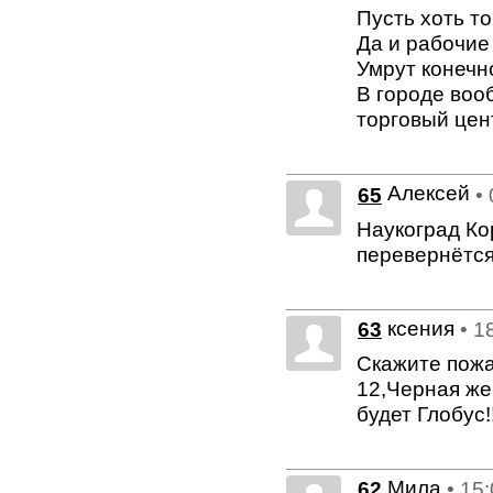
Пусть хоть то
Да и рабочие
Умрут конечно
В городе воо
торговый цен
Алексей
65
•
Наукоград Ко
перевернётся..
ксения
63
• 1
Скажите пожа
12,Черная жем
будет Глобус!!
Мила
62
• 15