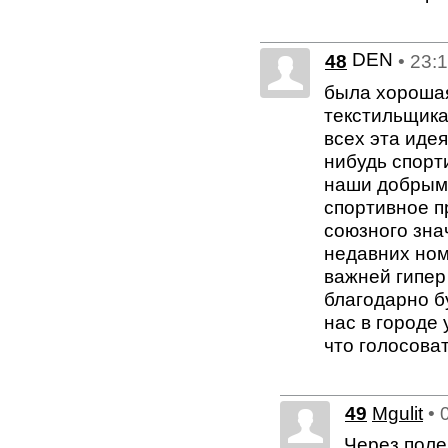
DEN
48
• 23:
была хорошая
текстильщика
всех эта иде
нибудь спорт
наши добрым 
спортивное п
союзного знач
недавних ном
важней гипер
благодарно бу
нас в городе
что голосова
49
Mgulit
• 
Через поле