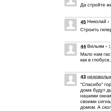
Да стройте ж
Николай
45
•
Строить гипе
Вильям
44
• 
Мало нам гас
как в глобусе
43
недоволь
"Спасибо" гор
дома будут д
нашими окнами
своими сигна
домом. А ско