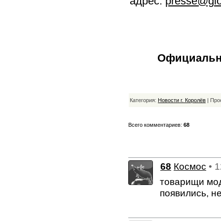
адрес:
presse@glo
Официальна
Категория:
Новости г. Королёв
| Про
Всего комментариев:
68
68
Космос
• 
товарищи мод
появились, н