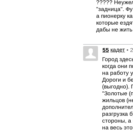
????? Неужел
"задница". Фу
а пионерку к
которые ездя
дабы не жить в
55
кадет
• 
Город здес
когда они п
на работу у
Дороги и б
(выгодно).
"Золотые (
жильцов (н
дополнител
разгрузка 
стороны, а
на весь эт