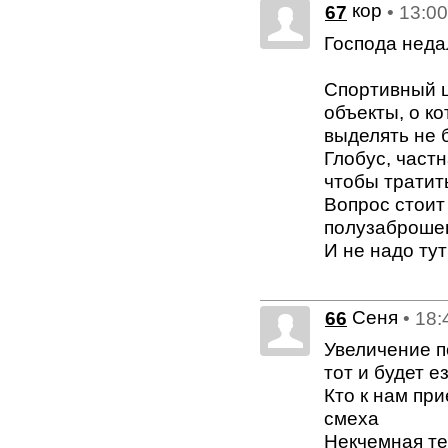
кор
67
• 13:0
Господа неда
Спортивный ц
объекты, о ко
выделять не б
Глобус, частн
чтобы тратит
Вопрос стоит 
полузаброше
И не надо тут
Сеня
66
• 18:
Увеличение п
тот и будет е
Кто к нам при
смеха
Некчемная те