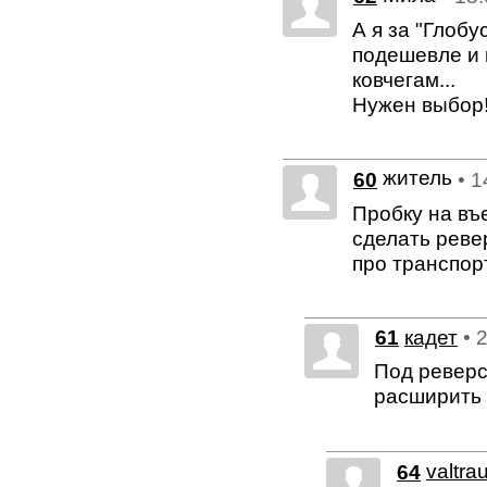
А я за "Глоб
подешевле и 
ковчегам...
Нужен выбор!Я 
житель
60
• 1
Пробку на въе
сделать реве
про транспор
61
кадет
• 
Под реверс
расширить 
64
valtra