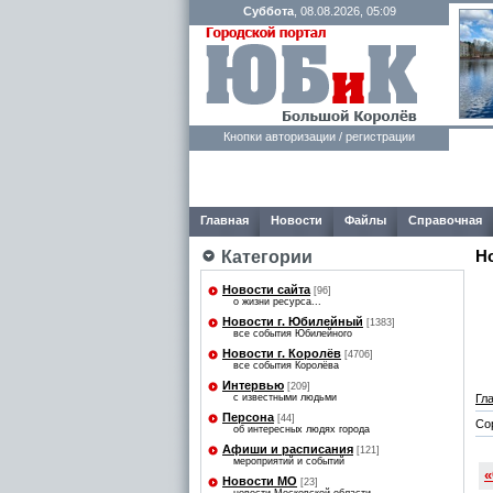
Суббота
, 08.08.2026, 05:09
Кнопки авторизации / регистрации
Главная
Новости
Файлы
Справочная
Категории
Н
Новости сайта
[96]
о жизни ресурса...
Новости г. Юбилейный
[1383]
все события Юбилейного
Новости г. Королёв
[4706]
все события Королёва
Интервью
[209]
Гл
с известными людьми
Персона
[44]
Со
об интересных людях города
Афиши и расписания
[121]
мероприятий и событий
«
Новости МО
[23]