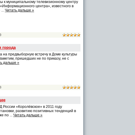
сы к муниципальному телевизионному центру
«Информационного центра», известного в
р
...
Читать дальше »
)
 города
да на предвыборную встречу в Доме культуры
Заметим, пришедших не по приказу, не с
ь дальше »
)
щее
России «Королёвское» в 2011 году
тановки, развитию позитивных тенденций в
кже по
...
Читать дальше »