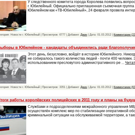
У следственного комитета города Королева появились вопро
г. Юбилейный. Официально приглашенная съемочная группа 
Юбилейном как «ТВ-Юбилейный», 24 февраля провела инте
тегория: Новости г. Юбилейный | Просмотров: 6777 | Добавил:
Джин
| Дата:
01.03.2012
|
Комментарии (23
ыборы в Юбилейном - кандидаты объединились ради благополучия
Этот день, безусловно, войдёт в историю Юбилейного. Никог
не собиралось такого количества людей - почти 400 человек. 
использованием пресловутого административного ре
...
Читат
тегория: Новости г. Юбилейный | Просмотров: 3351 | Добавил:
Джин
| Дата:
01.03.2012
|
Комментарии (63
тоги работы королёвских полицейских в 2011 году и планы на буду
Службами и подразделениями межрайонного управления МВД 
осуществлён комплекс мер по стабилизации оперативной обс
криминальной ситуации на обслуживаемой территории, а та