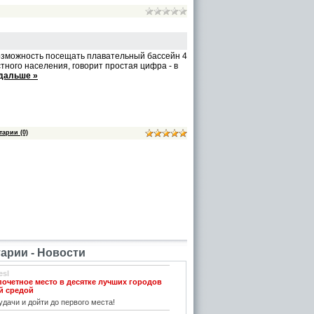
озможность посещать плавательный бассейн 4
ного населения, говорит простая цифра - в
 дальше »
арии (0)
рии - Новости
esl
почетное место в десятке лучших городов
й средой
дачи и дойти до первого места!