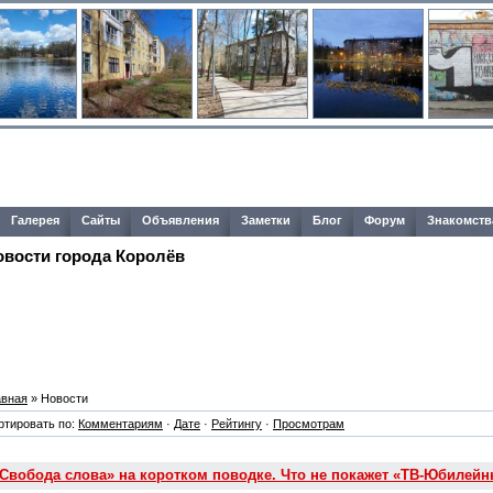
Галерея
Сайты
Объявления
Заметки
Блог
Форум
Знакомств
овости города Королёв
авная
» Новости
ртировать по:
Комментариям
·
Дате
·
Рейтингу
·
Просмотрам
Свобода слова» на коротком поводке. Что не покажет «ТВ-Юбилей