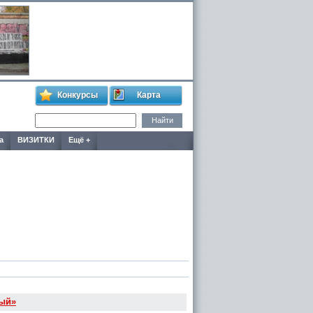
Конкурсы
Карта
а
ВИЗИТКИ
Ещё +
ный»