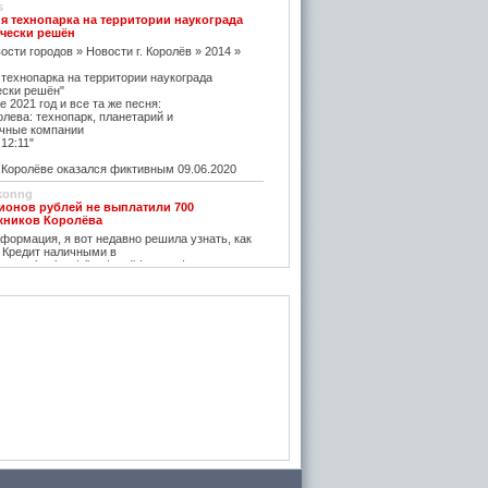
s
я технопарка на территории наукограда
чески решён
ости городов » Новости г. Королёв » 2014 »
 технопарка на территории наукограда
ески решён"
е 2021 год и все та же песня:
олева: технопарк, планетарий и
чные компании
12:11"
оролёве оказался фиктивным 09.06.2020
konng
ионов рублей не выплатили 700
жников Королёва
ормация, я вот недавно решила узнать, как
 Кредит наличными в
w.vostbank.ru/client/credit/ тут информацию в
дит такой я оформила на выгодных условиях,
его частями с зарплаты теперь
rtuner20050
оролёва - ситуация на рынке жилья
остается одним из самых надежных
зи с этим появляется множество сервисов для
пример https://m2.ru Много ступеней сделают
oga
емя планируется возведение наземного
анции Подлипки-Дачные
есятилетие?