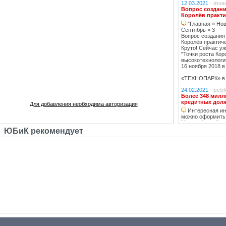
12.03.2021
-
inva
Вопрос создани
Королёв практи
"Главная » Нов
Сентябрь » 3
Вопрос создания
Королёв практич
Круто! Сейчас уж
"Точки роста Кор
высокотехнологи
16 ноября 2018 в 
«ТЕХНОПАРК» в К
24.02.2021
-
petr
Более 348 милл
кредитных дол
Для добавления необходима авторизация
Интересная инф
можно оформить
Москве https://ww
тему нашла, кре
ЮБиК рекомендует
кстати, погашаю 
20.02.2021
-
oppo
Недвижимость К
Недвижимость 
вложений, в свя
роботы с ней, на
за вас
14.02.2021
-
Lad
В ближайшее вр
перехода на ст
в ближайшее д
07.02.2021
-
ГАВ