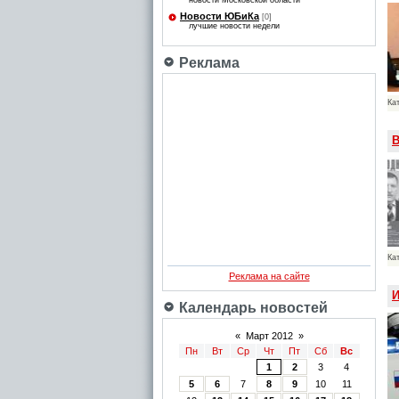
новости Московской области
Новости ЮБиКа
[0]
лучшие новости недели
Реклама
Ка
В
Ка
Реклама на сайте
И
Календарь новостей
«
Март 2012
»
Пн
Вт
Ср
Чт
Пт
Сб
Вс
1
2
3
4
5
6
7
8
9
10
11