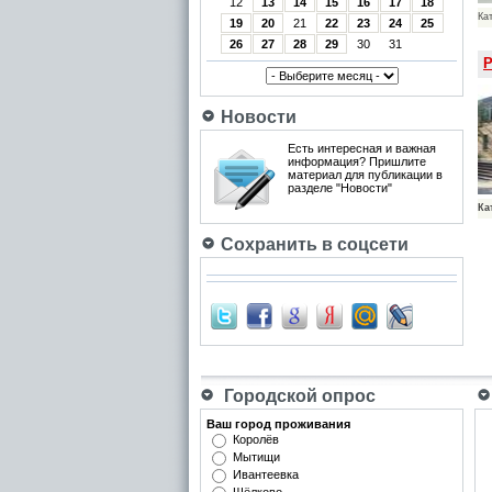
12
13
14
15
16
17
18
Ка
19
20
21
22
23
24
25
26
27
28
29
30
31
Р
Новости
Есть интересная и важная
информация? Пришлите
материал для публикации в
разделе "Новости"
Ка
Сохранить в соцсети
Городской опрос
Ваш город проживания
Королёв
Мытищи
Ивантеевка