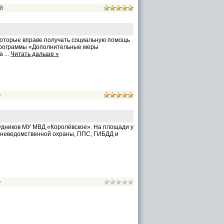
9)
которые вправе получать социальную помощь
программы «Дополнительные меры
ра
...
Читать дальше »
)
удников МУ МВД «Королёвское». На площади у
 вневедомственной охраны, ППС, ГИБДД и
)