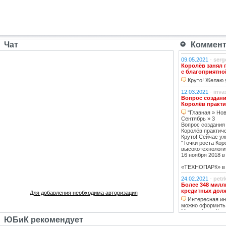
Чат
Коммента
09.05.2021
-
serg
Королёв занял 
с благоприятно
Круто! Желаю у
12.03.2021
-
inva
Вопрос создани
Королёв практи
"Главная » Нов
Сентябрь » 3
Вопрос создания
Королёв практич
Круто! Сейчас уж
"Точки роста Кор
высокотехнологи
16 ноября 2018 в 
«ТЕХНОПАРК» в К
24.02.2021
-
petr
Более 348 милл
кредитных дол
Для добавления необходима авторизация
Интересная инф
можно оформить
Москве https://ww
тему нашла, кре
ЮБиК рекомендует
кстати, погашаю 