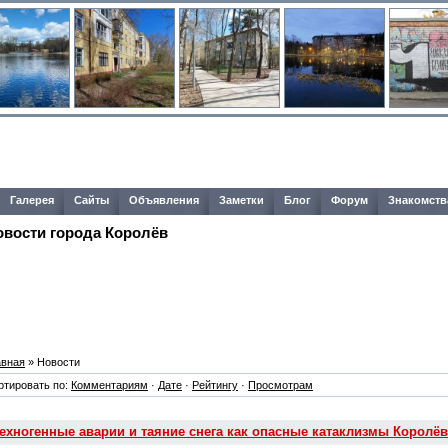
Галерея
Сайты
Объявления
Заметки
Блог
Форум
Знакомств
овости города Королёв
авная
» Новости
ртировать по:
Комментариям
·
Дате
·
Рейтингу
·
Просмотрам
ехногенные аварии и таяние снега как опасные катаклизмы Королёв