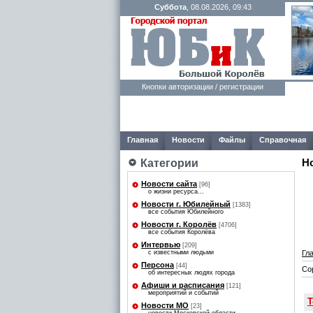
Суббота
, 08.08.2026, 09:43
Кнопки авторизации / регистрации
Главная
Новости
Файлы
Справочная
Категории
Н
Новости сайта
[96]
о жизни ресурса...
Новости г. Юбилейный
[1383]
все события Юбилейного
Новости г. Королёв
[4706]
все события Королёва
Интервью
[209]
Гл
с известными людьми
Персона
[44]
Со
об интересных людях города
Афиши и расписания
[121]
мероприятий и событий
Т
Новости МО
[23]