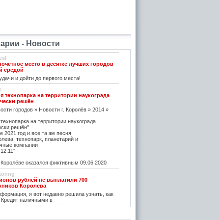
рии - Новости
esl
почетное место в десятке лучших городов
й средой
дачи и дойти до первого места!
s
я технопарка на территории наукограда
чески решён
ости городов » Новости г. Королёв » 2014 »
 технопарка на территории наукограда
ески решён"
е 2021 год и все та же песня:
олева: технопарк, планетарий и
чные компании
12:11"
оролёве оказался фиктивным 09.06.2020
konng
ионов рублей не выплатили 700
жников Королёва
ормация, я вот недавно решила узнать, как
 Кредит наличными в
w.vostbank.ru/client/credit/ тут информацию в
дит такой я оформила на выгодных условиях,
его частями с зарплаты теперь