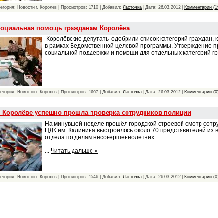
тегория: Новости г. Королёв | Просмотров: 1710 | Добавил:
Ласточка
| Дата:
26.03.2012
|
Комментарии (1
оциальная помощь гражданам Королёва
Королёвские депутаты одобрили список категорий граждан, 
в рамках Ведомственной целевой программы. Утверждение 
социальной поддержки и помощи для отдельных категорий г
тегория: Новости г. Королёв | Просмотров: 1667 | Добавил:
Ласточка
| Дата:
26.03.2012
|
Комментарии (0
 Королёве успешно прошла проверка сотрудников полиции
На минувшей неделе прошёл городской строевой смотр сотр
ЦДК им. Калинина выстроилось около 70 представителей из
отдела по делам несовершеннолетних.
...
Читать дальше »
тегория: Новости г. Королёв | Просмотров: 1546 | Добавил:
Ласточка
| Дата:
26.03.2012
|
Комментарии (0