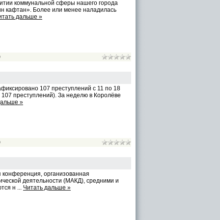
витии коммунальной сферы нашего города
н кафтан». Более или менее наладилась
итать дальше »
)
фиксировано 107 преступлений с 11 по 18
 107 преступлений). За неделю в Королёве
дальше »
)
я конференция, организованная
ческой деятельности (МАКД), средними и
ются н
...
Читать дальше »