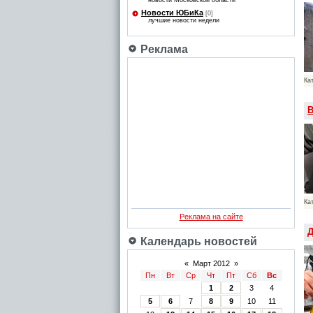
новости Московской области
Новости ЮБиКа
[0]
лучшие новости недели
Реклама
Ка
В
Ка
Реклама на сайте
Д
Календарь новостей
«
Март 2012
»
Пн
Вт
Ср
Чт
Пт
Сб
Вс
1
2
3
4
5
6
7
8
9
10
11