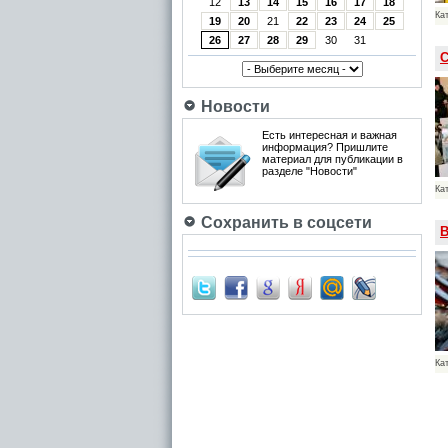
12
13
14
15
16
17
18
Ка
19
20
21
22
23
24
25
26
27
28
29
30
31
С
Новости
Есть интересная и важная
информация? Пришлите
материал для публикации в
разделе "Новости"
Ка
Сохранить в соцсети
В
Ка