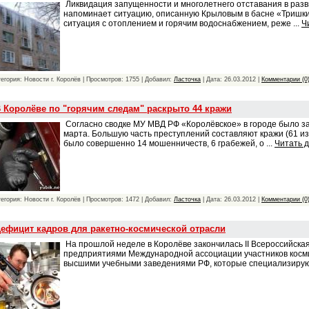
Ликвидация запущенности и многолетнего отставания в раз
напоминает ситуацию, описанную Крыловым в басне «Тришки
ситуация с отоплением и горячим водоснабжением, реже
...
Ч
тегория: Новости г. Королёв | Просмотров: 1755 | Добавил:
Ласточка
| Дата:
26.03.2012
|
Комментарии (0
 Королёве по "горячим следам" раскрыто 44 кражи
Согласно сводке МУ МВД РФ «Королёвское» в городе было за
марта. Большую часть преступлений составляют кражи (61 из
было совершенно 14 мошенничеств, 6 грабежей, о
...
Читать 
тегория: Новости г. Королёв | Просмотров: 1472 | Добавил:
Ласточка
| Дата:
26.03.2012
|
Комментарии (0
ефицит кадров для ракетно-космической отрасли
На прошлой неделе в Королёве закончилась II Всероссийска
предприятиями Международной ассоциации участников косми
высшими учебными заведениями РФ, которые специализиру