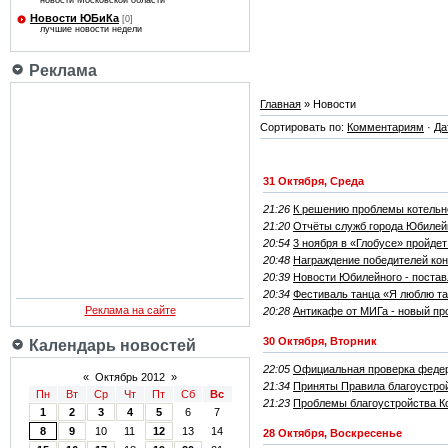
новости Московской области
Новости ЮБиКа
[0]
лучшие новости недели
Реклама
Главная
» Новости
Сортировать по:
Комментариям
·
Да
31 Октября, Среда
21:26
К решению проблемы котельн
21:20
Отчёты служб города Юбилейн
20:54
3 ноября в «Глобусе» пройде
20:48
Награждение победителей ко
20:39
Новости Юбилейного - постав
20:34
Фестиваль танца «Я люблю т
Реклама на сайте
20:28
Антикафе от МИГа - новый пр
30 Октября, Вторник
Календарь новостей
22:05
Официальная проверка федер
«
Октябрь 2012
»
21:34
Приняты Правила благоустро
Пн
Вт
Ср
Чт
Пт
Сб
Вс
21:23
Проблемы благоустройства К
1
2
3
4
5
6
7
8
9
10
11
12
13
14
28 Октября, Воскресенье