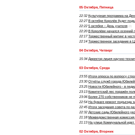
05 Октября, Пятница
22:32
Культурная программа на Ден
22:27
В октябре Королёв будет подк
22:22
5 октября – День учителя
(0)
22:20
В Королёве начался осенний 
22:17
Торжественный митинг в чест
22:14
Торжественное заседание в Ц
04 Октября, Четверг
15:34
Директор лицея научно-техни
03 Октября, Среда
23:55
Итоги опроса по вопросу стр
23:30
Отчёты служб города Юбилейн
23:25
Новости Юбилейного - в педи
23:13
Комитетский лес поражён пол
23:06
Более 270 собственников не 
22:54
На бумаге ремонт подъезда за
22:45
Итоги заседания совета по р
22:32
Детские сады Юбилейного ук
21:18
Межведомственная комиссия п
21:13
На улице Коммунальной идет 
02 Октября, Вторник