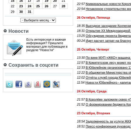
15
16
17
18
19
20
21
22:57
Криминальные новости Корол
22
23
24
25
26
27
28
22:54
Незаконное строительство мн
29
30
31
26 Октября, Пятница
18:35
Выездное заседание Коллеги
Новости
18:31
Открытие XX Международной
13:25
Обсуждение проекта бюджета 
Есть интересная и важная
00:24
Идет расчет затрат на благоу
информация? Пришлите
материал для публикации в
25 Октября, Четверг
разделе "Новости"
13:30
По вине МУП «ЖКО» машина 
12:57
В Комитетском лесу может п
Сохранить в соцсети
12:33
В Юбилейном организовано 1
12:22
В общежитии Министерства о
12:02
Отчёты служб города Юбилейн
11:54
Новости Юбилейного - капит
24 Октября, Среда
21:57
В Королёве заложили сквер 
21:52
О формировании бюджета Кор
23 Октября, Вторник
18:54
Задолженность за услуги ЖКХ
18:51
Пресс-конференция руководс