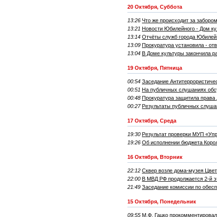
20 Октября, Суббота
13:26
Что же происходит за заборо
13:21
Новости Юбилейного - Дом ку
13:14
Отчёты служб города Юбилейн
13:09
Прокуратура установила - от
13:04
В Доме культуры закончила р
19 Октября, Пятница
00:54
Заседание Антитеррористиче
00:51
На публичных слушаниях обсу
00:48
Прокуратура защитила права 
00:27
Результаты публичных слушан
17 Октября, Среда
19:30
Результат проверки МУП «Упр
19:26
Об исполнении бюджета Королё
16 Октября, Вторник
22:12
Сквер возле дома-музея Цвет
22:00
В МВД РФ продолжается 2-й э
21:49
Заседание комиссии по обесп
15 Октября, Понедельник
09:55
М.Ф. Гацко прокомментировал