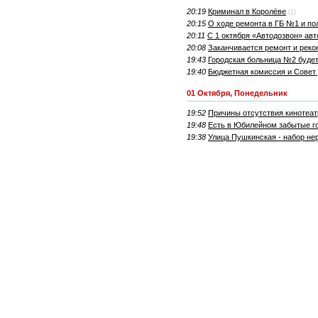
20:19
Криминал в Королёве
(1)
20:15
О ходе ремонта в ГБ №1 и п
20:11
С 1 октября «Автодозвон» ав
20:08
Заканчивается ремонт и реко
19:43
Городская больница №2 будет
19:40
Бюджетная комиссия и Совет 
01 Октября, Понедельник
19:52
Причины отсутствия кинотеа
19:48
Есть в Юбилейном забытые г
19:38
Улица Пушкинская - набор н