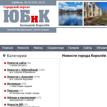
Суббота
, 08.08.2026, 00:25
Кнопки авторизации / регистрации
Главная
Новости
Файлы
Справочная
Галерея
Сайты
Объявл
Категории
Новости города Королёв
Новости сайта
[96]
о жизни ресурса...
Новости г. Юбилейный
[1383]
все события Юбилейного
Новости г. Королёв
[4706]
все события Королёва
Интервью
[209]
с известными людьми
Персона
[44]
об интересных людях города
Афиши и расписания
[121]
мероприятий и событий
Новости МО
[23]