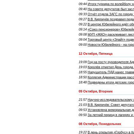
09:44
Итоги турнира по волейболу 
09:40
На совете депутатов был зас
09:33
Отчёт отдела ЗАГС по городу
09:27
В.В. Кирпичёв поздравил педа
09:22
В центре Юбилейного идёт об
09:14
«Союз пенсионеров» Юбилейно
09:08
МУП «ЖКО» расклеивает лист
09:04
Торговый центр «Элайт» подв
09:00
Новости Юбилейного - на гор
12 Октября, Пятница
19:09
Год на посту руководителя А
19:03
Королёв отметил День города 
18:55
Нарушитель ПДД нанес травм
18:50
Коллегия Администрации рас
18:48
Подведены итоги детских гор
09 Октября, Вторник
21:57
Научно-исследовательскому и
21:03
В.В. Кирпичёв: Совет депутат
09:53
Установлена мемориальная д
09:50
За летний период в лагерях и
08 Октября, Понедельник
19:22
В день открытия «Глобус» в К