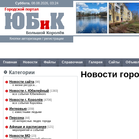
Суббота
, 08.08.2026, 03:24
Кнопки авторизации / регистрации
Главная
Новости
Файлы
Справочная
Галерея
Сайты
Объявл
Новости гор
Категории
Новости сайта
[96]
о жизни ресурса...
Новости г. Юбилейный
[1383]
все события Юбилейного
Новости г. Королёв
[4706]
все события Королёва
Интервью
[209]
с известными людьми
Персона
[44]
об интересных людях города
Афиши и расписания
[121]
мероприятий и событий
Новости МО
[23]