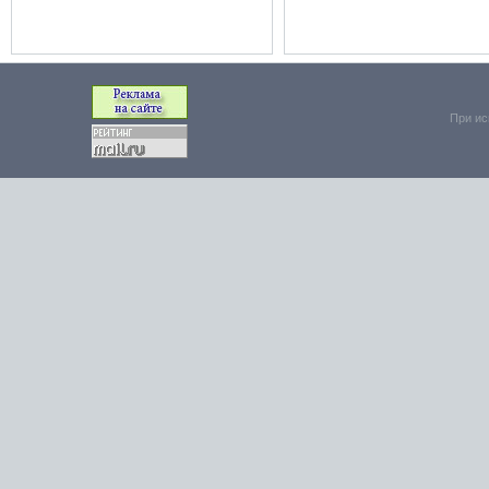
При ис