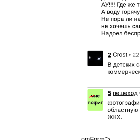
АУ!!!! Где же
А воду горяч
Не пора ли н
не хочешь сам
Надоел беспр
2
Crost
• 22
В детских с
коммерческ
5
пешеход
фотографир
областную 
ЖКХ.
omForm">