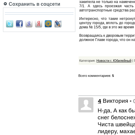
закипела не только на намечен
Сохранить в соцсети
7/1. А здесь проезжая часть
автотранспортные средства ра
Интересно, что такие нетрону
центру города, вплоть до город
дома № 15/5, где в это же вре
Возвращаясь к дворовым террито
должное Главе города, что он н
Категория:
Новости г. Юбилейный
| 
Всего комментариев:
5
Виктория
4
• 
Н-да, А как 
снег белоснеж
Чиста швейца
лидеру, махае