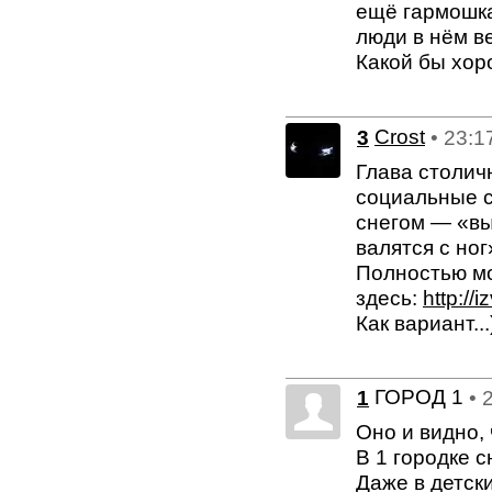
ещё гармошка
люди в нём в
Какой бы хор
3
Crost
• 23:1
Глава столич
социальные с
снегом — «вы
валятся с ног
Полностью м
здесь:
http:/
Как вариант...)
ГОРОД 1
1
• 
Оно и видно, 
В 1 городке 
Даже в детск