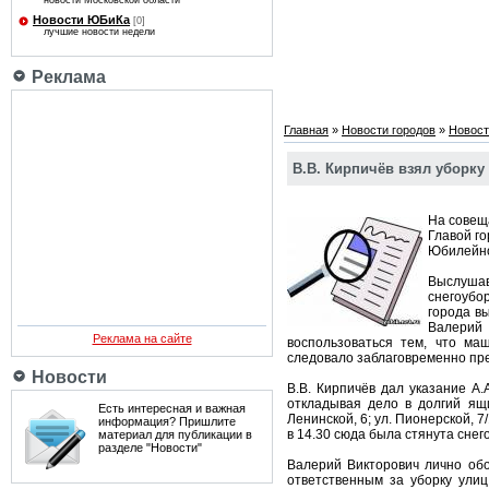
новости Московской области
Новости ЮБиКа
[0]
лучшие новости недели
Реклама
Главная
»
Новости городов
»
Новост
В.В. Кирпичёв взял уборку
На совещ
Главой го
Юбилейн
Выслушав
снегоубор
города в
Валерий
Реклама на сайте
воспользоваться тем, что ма
следовало заблаговременно пр
Новости
В.В. Кирпичёв дал указание А
откладывая дело в долгий ящи
Есть интересная и важная
Ленинской, 6; ул. Пионерской, 7
информация? Пришлите
в 14.30 сюда была стянута сне
материал для публикации в
разделе "Новости"
Валерий Викторович лично обо
ответственным за уборку ули