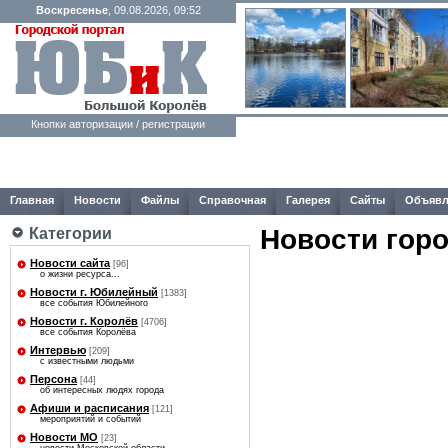
Воскресенье
, 09.08.2026, 09:52
Кнопки авторизации / регистрации
Главная
Новости
Файлы
Справочная
Галерея
Сайты
Объявл
Новости гор
Категории
Новости сайта
[96]
о жизни ресурса...
Новости г. Юбилейный
[1383]
все события Юбилейного
Новости г. Королёв
[4706]
все события Королёва
Интервью
[209]
с известными людьми
Персона
[44]
об интересных людях города
Афиши и расписания
[121]
мероприятий и событий
Новости МО
[23]