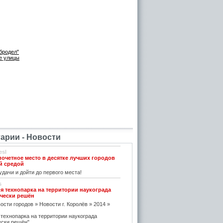
бродел"
е улицы
рии - Новости
esl
почетное место в десятке лучших городов
й средой
дачи и дойти до первого места!
s
я технопарка на территории наукограда
чески решён
ости городов » Новости г. Королёв » 2014 »
 технопарка на территории наукограда
ески решён"