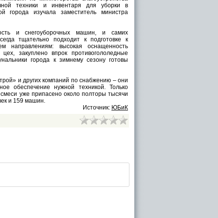
очной техники и инвентаря для уборки в
ой города изучала заместитель министра
ность и снегоуборочных машин, и самих
сегда тщательно подходит к подготовке к
ем направлениям: высокая оснащенность
 цех, закуплено впрок противогололедные
унальники города к зимнему сезону готовы
трой» и других компаний по снабжению – они
ное обеспечение нужной техникой. Только
й смеси уже припасено около полторы тысячи
ек и 159 машин.
Источник:
ЮБиК