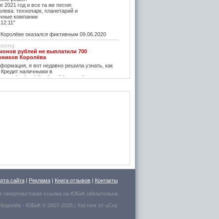
е 2021 год и все та же песня:
олева: технопарк, планетарий и
чные компании
12:11"
оролёве оказался фиктивным 09.06.2020
konng
ионов рублей не выплатили 700
жников Королёва
ормация, я вот недавно решила узнать, как
 Кредит наличными в
w.vostbank.ru/client/credit/ тут информацию в
дит такой я оформила на выгодных условиях,
его частями с зарплаты теперь
rtuner20050
оролёва - ситуация на рынке жилья
остается одним из самых надежных
зи с этим появляется множество сервисов для
пример https://m2.ru Много ступеней сделают
oga
емя планируется возведение наземного
анции Подлипки-Дачные
есятилетие?
емя планируется возведение наземного
арта сайта
|
Реклама
|
Книга отзывов
|
Контакты
анции Подлипки-Дачные
я гипертекстовая ссылка на
ЮБиК
обязательна
р у них дешевле регулируемого наземного
ехода с светофором через пути(((
 Королёв
- ЮБиК © 2007-2026 |
Хостинг от
uCoz
t
емя планируется возведение наземного