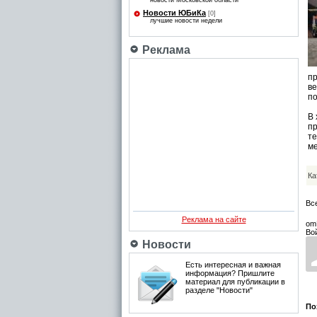
новости Московской области
Новости ЮБиКа
[0]
лучшие новости недели
Реклама
п
в
по
В 
п
те
ме
Ка
Вс
Реклама на сайте
om
Во
Новости
Есть интересная и важная
информация? Пришлите
материал для публикации в
разделе "Новости"
По