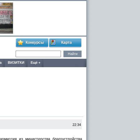
Конкурсы
Карта
а
ВИЗИТКИ
Ещё +
22:34
комиссия из министерства благоустройства