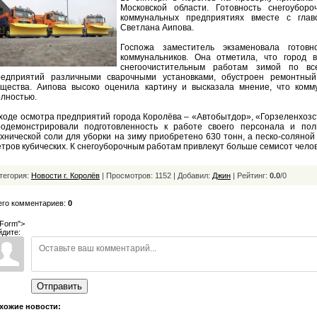
Московской области. Готовность снегоубор
коммунальных предприятиях вместе с глав
Светлана Аипова.
Госпожа заместитель экзаменовала готов
коммунальников. Она отметила, что город в
снегоочистительным работам зимой по вс
редприятий различными сварочными установками, обустроен ремонтный
ещества. Аипова высоко оценила картину и высказала мнение, что комм
лностью.
ходе осмотра предприятий города Королёва – «Автобытдор», «Горзеленхозс
родемонстрировали подготовленность к работе своего персонала и пол
хнической соли для уборки на зиму приобретено 630 тонн, а песко-соляно
тров кубических. К снегоуборочным работам привлекут больше семисот челов
тегория:
Новости г. Королёв
| Просмотров: 1152 | Добавил:
Джин
|
Рейтинг:
0.0
/
0
его комментариев:
0
Form">
йдите:
Отправить
хожие новости: