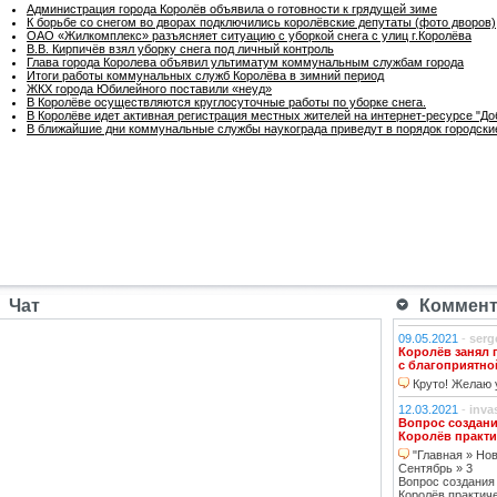
Администрация города Королёв объявила о готовности к грядущей зиме
К борьбе со снегом во дворах подключились королёвские депутаты (фото дворов)
ОАО «Жилкомплекс» разъясняет ситуацию с уборкой снега с улиц г.Королёва
В.В. Кирпичёв взял уборку снега под личный контроль
Глава города Королева объявил ультиматум коммунальным службам города
Итоги работы коммунальных служб Королёва в зимний период
ЖКХ города Юбилейного поставили «неуд»
В Королёве осуществляются круглосуточные работы по уборке снега.
В Королёве идет активная регистрация местных жителей на интернет-ресурсе "До
В ближайшие дни коммунальные службы наукограда приведут в порядок городски
Чат
Коммента
09.05.2021
-
serg
Королёв занял 
с благоприятно
Круто! Желаю у
12.03.2021
-
inva
Вопрос создани
Королёв практи
"Главная » Нов
Сентябрь » 3
Вопрос создания
Королёв практич