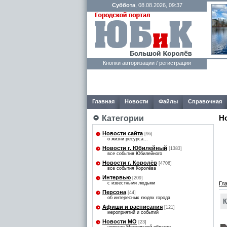
Суббота
, 08.08.2026, 09:37
Кнопки авторизации / регистрации
Главная
Новости
Файлы
Справочная
Н
Категории
Новости сайта
[96]
о жизни ресурса...
Новости г. Юбилейный
[1383]
все события Юбилейного
Новости г. Королёв
[4706]
все события Королёва
Интервью
[209]
с известными людьми
Гл
Персона
[44]
об интересных людях города
К
Афиши и расписания
[121]
мероприятий и событий
Новости МО
[23]