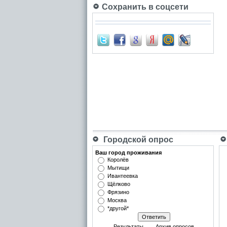
Сохранить в соцсети
Городской опрос
Ваш город проживания
Королёв
Мытищи
Ивантеевка
Щёлково
Фрязино
Москва
*другой*
Результаты
Архив опросов