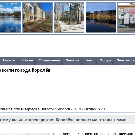
Галерея
Сайты
Объявления
Заметки
Блог
Форум
Знакомств
овости города Королёв
авная
»
Новости городов
»
Новости г. Королёв
»
2019
»
Октябрь
»
20
оммунальные предприятия Королёва полностью готовы к зиме
10 октября в Королёв на проверку прибыла 