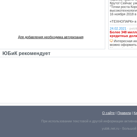
Круто! Сейчас уж
"Точки роста Кор
высокотехнологи
16 ноября 2018 в 
«ТЕХНОПАРК» в К
24.02.2021
-
petr
Более 348 милл
кредитных дол
Для добавления необходима авторизация
Интересная инф
можно оформить
Москве https://ww
тему нашла, кре
ЮБиК рекомендует
кстати, погашаю 
20.02.2021
-
oppo
Недвижимость К
Недвижимость 
вложений, в свя
роботы с ней, на
за вас
14.02.2021
-
Lad
В ближайшее вр
перехода на ст
в ближайшее д
07.02.2021
-
ГАВ
О сайте
В ближайшее вр
|
Правила
|
К
перехода на ст
При использовании текстовой и другой информации активна
Бетонный забо
пешеходного пер
yubik.net.ru -
Большой
08.01.2021
-
Cros
В ближайшее вр