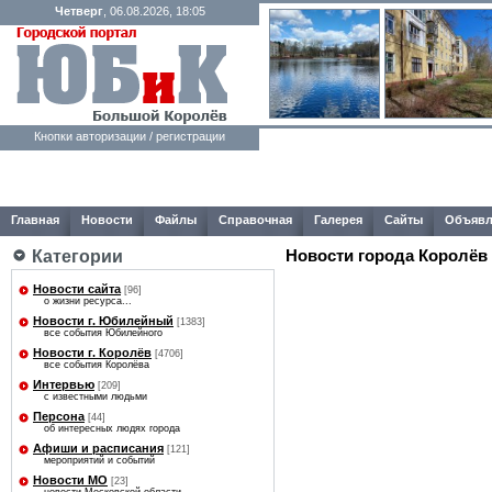
Четверг
, 06.08.2026, 18:05
Кнопки авторизации / регистрации
Главная
Новости
Файлы
Справочная
Галерея
Сайты
Объявл
Категории
Новости города Королёв
Новости сайта
[96]
о жизни ресурса...
Новости г. Юбилейный
[1383]
все события Юбилейного
Новости г. Королёв
[4706]
все события Королёва
Интервью
[209]
с известными людьми
Персона
[44]
об интересных людях города
Афиши и расписания
[121]
мероприятий и событий
Новости МО
[23]