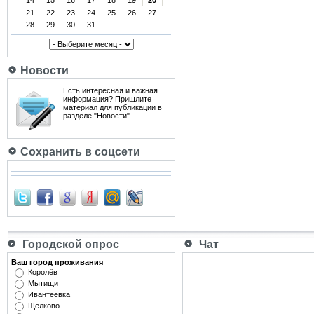
14
15
16
17
18
19
20
21
22
23
24
25
26
27
28
29
30
31
Новости
Есть интересная и важная
информация? Пришлите
материал для публикации в
разделе "Новости"
Сохранить в соцсети
Городской опрос
Чат
Ваш город проживания
Королёв
Мытищи
Ивантеевка
Щёлково