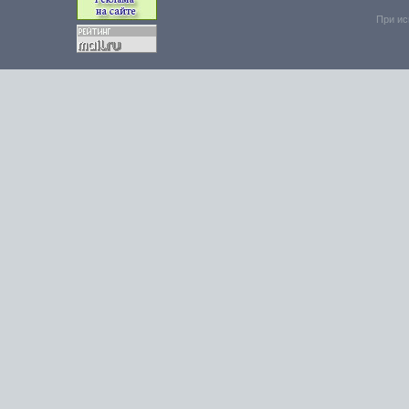
При ис