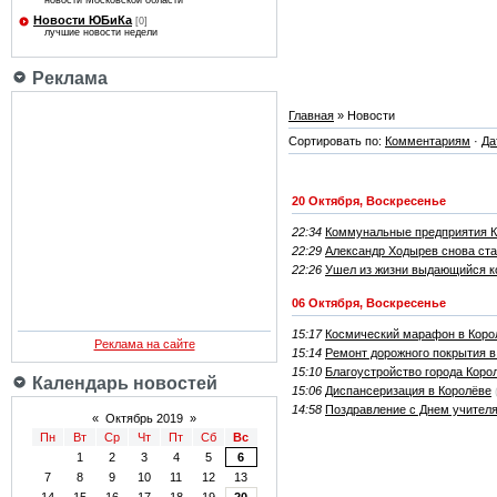
новости Московской области
Новости ЮБиКа
[0]
лучшие новости недели
Реклама
Главная
» Новости
Сортировать по:
Комментариям
·
Да
20 Октября, Воскресенье
22:34
Коммунальные предприятия К
22:29
Александр Ходырев снова ста
22:26
Ушел из жизни выдающийся к
06 Октября, Воскресенье
15:17
Космический марафон в Коро
Реклама на сайте
15:14
Ремонт дорожного покрытия в
15:10
Благоустройство города Коро
Календарь новостей
15:06
Диспансеризация в Королёве
14:58
Поздравление с Днем учителя
«
Октябрь 2019
»
Пн
Вт
Ср
Чт
Пт
Сб
Вс
1
2
3
4
5
6
7
8
9
10
11
12
13