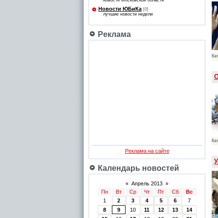
новости Московской области
Новости ЮБиКа
[0]
лучшие новости недели
Реклама
Ка
О
Ка
Реклама на сайте
У
Календарь новостей
«
Апрель 2013
»
Пн
Вт
Ср
Чт
Пт
Сб
Вс
1
2
3
4
5
6
7
8
9
10
11
12
13
14