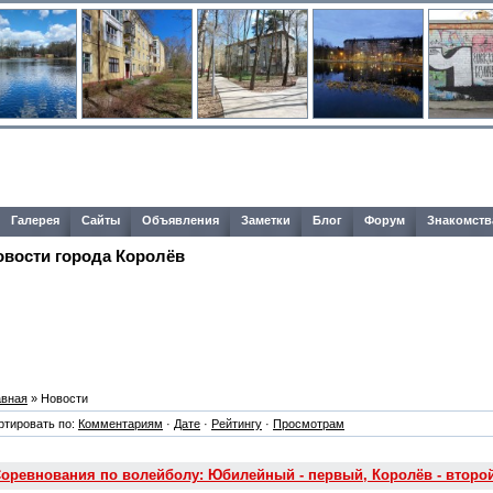
Галерея
Сайты
Объявления
Заметки
Блог
Форум
Знакомств
овости города Королёв
авная
» Новости
ртировать по:
Комментариям
·
Дате
·
Рейтингу
·
Просмотрам
оревнования по волейболу: Юбилейный - первый, Королёв - второ