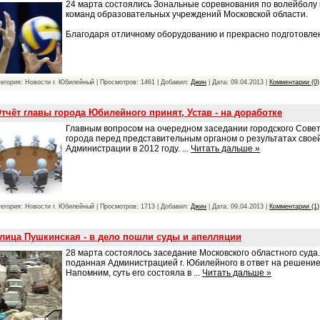
24 марта состоялись Зональные соревнования по волейболу
команд образовательных учреждений Московской области.
Благодаря отличному оборудованию и прекрасно подготовл
тегория: Новости г. Юбилейный | Просмотров: 1461 | Добавил:
Джин
| Дата:
09.04.2013
|
Комментарии (0)
тчёт главы города Юбилейного принят, Устав - на доработке
Главным вопросом на очередном заседании городского Совет
города перед представительным органом о результатах свое
Администрации в 2012 году.
...
Читать дальше »
тегория: Новости г. Юбилейный | Просмотров: 1713 | Добавил:
Джин
| Дата:
09.04.2013
|
Комментарии (1)
лица Пушкинская - в дело пошли суды и апелляции
28 марта состоялось заседание Московского областного суд
поданная Администрацией г. Юбилейного в ответ на решение К
Напомним, суть его состояла в
...
Читать дальше »