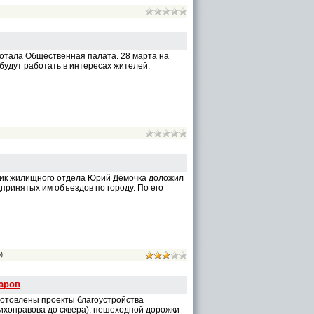
аботала Общественная палата. 28 марта на
удут работать в интересах жителей.
ник жилищного отдела Юрий Дёмочка доложил
принятых им объездов по городу. По его
)
уаров
готовлены проекты благоустройства
Тихонравова до сквера); пешеходной дорожки