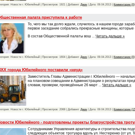
тегория: Новости г. Юбилейный | Просмотров: 1921 | Добавил:
Джин
| Дата:
09.04.2013
|
Комментарии (0)
бщественная палата приступила к работе
То, чего мы так долго ждали, случилось: в нашем городе зар
первое заседание собрались прекрасные женщины, которые б
В состав Общественной палаты вош
...
Читать дальше »
тегория: Новости г. Юбилейный | Просмотров: 1604 | Добавил:
Джин
| Дата:
09.04.2013
|
Комментарии (0)
КХ города Юбилейного поставили «неуд»
Заместитель Главы Администрации г. Юбилейного — началь
на плановом совещании в Администрации о результатах пред
словам, проверки, проведённые 26 март
...
Читать дальше »
тегория: Новости г. Юбилейный | Просмотров: 2068 | Добавил:
Джин
| Дата:
09.04.2013
|
Комментарии (15
овости Юбилейного - подготовлены проекты благоустройства трот
Сотрудниками Управления архитектуры и строительства под
следующих объектов: тротуара вдоль ул. Нестеренко (от ул. 