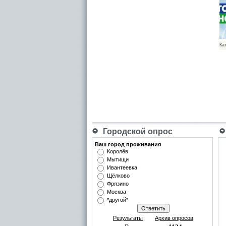
Ка
Городской опрос
Ваш город проживания
Королёв
Мытищи
Ивантеевка
Щёлково
Фрязино
Москва
*другой*
Результаты
Архив опросов