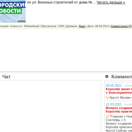
по ул. Военных строителей от дома №
...
Читать дальше »
тегория: Новости г. Юбилейный | Просмотров: 1526 | Добавил:
Джин
| Дата:
09.04.2013
|
Комментарии (0)
Чат
Коммента
09.05.2021
-
serg
Королёв занял 
с благоприятно
Круто! Желаю у
12.03.2021
-
inva
Вопрос создани
Королёв практи
"Главная » Нов
Сентябрь » 3
Вопрос создания
Королёв практич
Круто! Сейчас уж