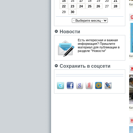
15
16
17
18
19
20
21
Ка
22
23
24
25
26
27
28
29
30
О
Новости
Есть интересная и важная
информация? Пришлите
материал для публикации в
разделе "Новости"
Ка
Сохранить в соцсети
Ж
Ка
Н