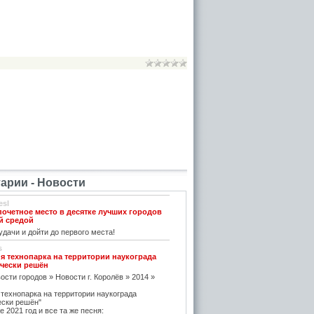
рии - Новости
esl
почетное место в десятке лучших городов
й средой
дачи и дойти до первого места!
s
я технопарка на территории наукограда
чески решён
ости городов » Новости г. Королёв » 2014 »
 технопарка на территории наукограда
ески решён"
е 2021 год и все та же песня: