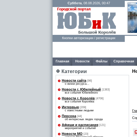
Суббота
, 08.08.2026, 00:47
Кнопки авторизации / регистрации
Главная
Новости
Файлы
Справочная
Категории
Н
Новости сайта
[96]
о жизни ресурса...
Новости г. Юбилейный
[1383]
все события Юбилейного
Новости г. Королёв
[4706]
все события Королёва
Интервью
[209]
Гл
с известными людьми
Персона
[44]
Со
об интересных людях города
Афиши и расписания
[121]
мероприятий и событий
С
Новости МО
[23]