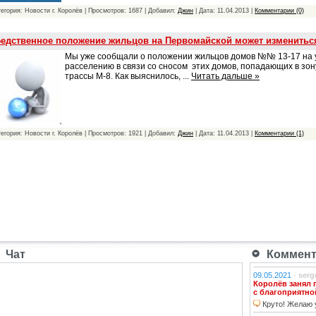
тегория: Новости г. Королёв | Просмотров: 1687 | Добавил:
Джин
| Дата:
11.04.2013
|
Комментарии (0)
едственное положение жильцов на Первомайской может изменитьс
Мы уже сообщали о положении жильцов домов №№ 13-17 на 
расселению в связи со сносом этих домов, попадающих в з
трассы М-8. Как выяснилось,
...
Читать дальше »
тегория: Новости г. Королёв | Просмотров: 1921 | Добавил:
Джин
| Дата:
11.04.2013
|
Комментарии (1)
Чат
Коммента
09.05.2021
-
serg
Королёв занял 
с благоприятно
Круто! Желаю у