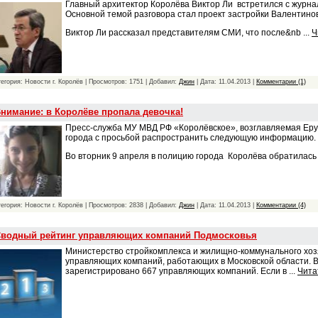
Главный архитектор Королёва Виктор Ли встретился с журна
Основной темой разговора стал проект застройки Валентинов
Виктор Ли рассказал представителям СМИ, что после&nb
...
Ч
тегория: Новости г. Королёв | Просмотров: 1751 | Добавил:
Джин
| Дата:
11.04.2013
|
Комментарии (1)
нимание: в Королёве пропала девочка!
Пресс-служба МУ МВД РФ «Королёвское», возглавляемая Еру
города с просьбой распространить следующую информацию.
Во вторник 9 апреля в полицию города Королёва обратилась
тегория: Новости г. Королёв | Просмотров: 2838 | Добавил:
Джин
| Дата:
11.04.2013
|
Комментарии (4)
водный рейтинг управляющих компаний Подмосковья
Министерство стройкомплекса и жилищно-коммунального хоз
управляющих компаний, работающих в Московской области. В
зарегистрировано 667 управляющих компаний. Если в
...
Чита