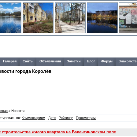
Галерея
Сайты
Объявления
Заметки
Блог
Форум
Знакомств
овости города Королёв
авная
» Новости
ртировать по:
Комментариям
·
Дате
·
Рейтингу
·
Просмотрам
 строительстве жилого квартала на Валентиновском поле