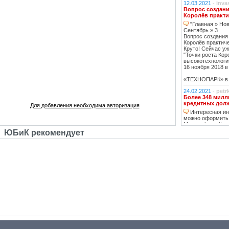
12.03.2021
-
inva
Вопрос создани
Королёв практи
"Главная » Нов
Сентябрь » 3
Вопрос создания
Королёв практич
Круто! Сейчас уж
"Точки роста Кор
высокотехнологи
16 ноября 2018 в 
«ТЕХНОПАРК» в К
24.02.2021
-
petr
Более 348 милл
кредитных дол
Для добавления необходима авторизация
Интересная инф
можно оформить
Москве https://ww
тему нашла, кре
ЮБиК рекомендует
кстати, погашаю 
20.02.2021
-
oppo
Недвижимость К
Недвижимость 
вложений, в свя
роботы с ней, на
за вас
14.02.2021
-
Lad
В ближайшее вр
перехода на ст
в ближайшее д
07.02.2021
-
ГАВ