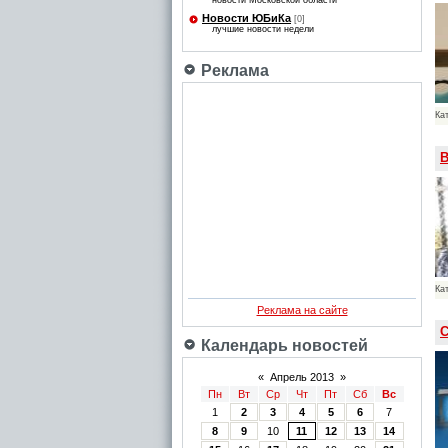
новости Московской области
Новости ЮБиКа
[0]
лучшие новости недели
Реклама
Ка
В
Ка
Реклама на сайте
С
Календарь новостей
«
Апрель 2013
»
Пн
Вт
Ср
Чт
Пт
Сб
Вс
1
2
3
4
5
6
7
8
9
10
11
12
13
14