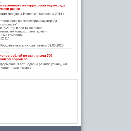
s
я технопарка на территории наукограда
чески решён
ости городов » Новости г. Королёв » 2014 »
 технопарка на территории наукограда
ески решён"
е 2021 год и все та же песня:
олева: технопарк, планетарий и
чные компании
12:11"
оролёве оказался фиктивным 09.06.2020
konng
ионов рублей не выплатили 700
жников Королёва
ормация, я вот недавно решила узнать, как
 Кредит наличными в
w.vostbank.ru/client/credit/ тут информацию в
дит такой я оформила на выгодных условиях,
его частями с зарплаты теперь
rtuner20050
оролёва - ситуация на рынке жилья
остается одним из самых надежных
зи с этим появляется множество сервисов для
пример https://m2.ru Много ступеней сделают
oga
емя планируется возведение наземного
анции Подлипки-Дачные
есятилетие?