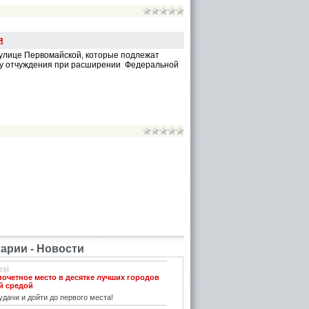
я
улице Первомайской, которые подлежат
ону отчуждения при расширении Федеральной
рии - Новости
esl
почетное место в десятке лучших городов
й средой
дачи и дойти до первого места!