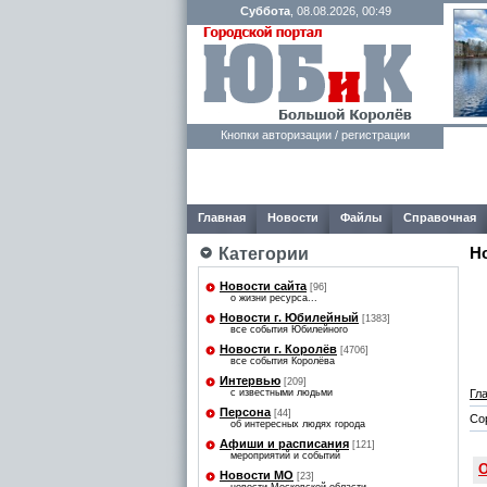
Суббота
, 08.08.2026, 00:49
Кнопки авторизации / регистрации
Главная
Новости
Файлы
Справочная
Категории
Н
Новости сайта
[96]
о жизни ресурса...
Новости г. Юбилейный
[1383]
все события Юбилейного
Новости г. Королёв
[4706]
все события Королёва
Интервью
[209]
Гл
с известными людьми
Персона
[44]
Со
об интересных людях города
Афиши и расписания
[121]
мероприятий и событий
О
Новости МО
[23]