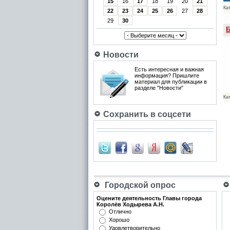
15
16
17
18
19
20
21
Ка
22
23
24
25
26
27
28
29
30
Б
Новости
Есть интересная и важная
информация? Пришлите
материал для публикации в
разделе "Новости"
Ка
Сохранить в соцсети
Городской опрос
Оцените деятельность Главы города
Королёв Ходырева А.Н.
Отлично
Хорошо
Удовлетворительно