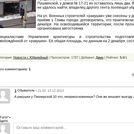
Пушкинской, у домов № 17-21 их оставалось лишь два. В
не удалось найти, владелец другого тента пообещал уб
На ул. Военных строителей «ракушки» уже снесены у 
приёме у Главы города: договорились, что практическ
декабря. На освободившейся территории, после прох
организована автостоянка.
пециалистами Управления архитектуры и строительства подготовле
вобождённой от «ракушек». Её общая площадь, по данным на 2 декабря, соста
тегория:
Новости г. Юбилейный
| Просмотров: 1787 | Добавил:
Джин
|
Рейтинг:
5.0
/
1
его комментариев:
1
П
Обыватель
1
• 21:42, 13.12.2013
А ракушки у Пионерской 10 что, неприкосновенные? Они же мешают выезду 
Form">
йдите: