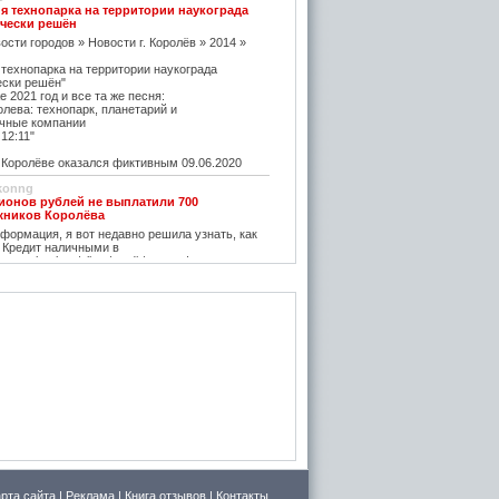
я технопарка на территории наукограда
чески решён
ости городов » Новости г. Королёв » 2014 »
 технопарка на территории наукограда
ески решён"
е 2021 год и все та же песня:
олева: технопарк, планетарий и
чные компании
12:11"
оролёве оказался фиктивным 09.06.2020
konng
ионов рублей не выплатили 700
жников Королёва
ормация, я вот недавно решила узнать, как
 Кредит наличными в
w.vostbank.ru/client/credit/ тут информацию в
дит такой я оформила на выгодных условиях,
его частями с зарплаты теперь
rtuner20050
оролёва - ситуация на рынке жилья
остается одним из самых надежных
зи с этим появляется множество сервисов для
пример https://m2.ru Много ступеней сделают
oga
емя планируется возведение наземного
анции Подлипки-Дачные
есятилетие?
емя планируется возведение наземного
арта сайта
|
Реклама
|
Книга отзывов
|
Контакты