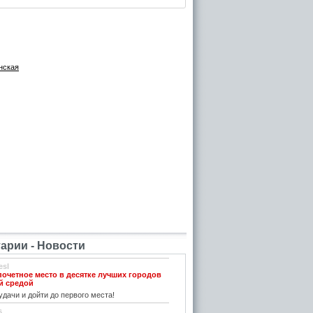
нская
рии - Новости
esl
почетное место в десятке лучших городов
й средой
дачи и дойти до первого места!
s