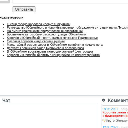
Отправить
хожие новости:
С улиц города Королёва уберут «Ракушки»
Руководство Юбилейного и Королёва проводит обсуждение ситуации на ул.Пушки
На смену «ракушкам» придут платные автостоянки
Брошенные автомобили засоряют улицы Юбилейного
Королёв и Юбилейный – опять самые грязные в Подмосковье
Сделаем Королёв чище своими руками
Масштабный ремонт дорог в Юбилейном начнётся в начале лета
Депутаты повысили оклад Кирпичева в полтора раза
В Юбилейном восстановят сквер для жителей 1-го городка
Королёв и Юбилейный опять в конце рейтинга благоустройства
Чат
Коммента
09.05.2021
-
serg
Королёв занял 
с благоприятно
Круто! Желаю у
12.03.2021
-
inva