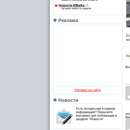
новости Московской области
Новости ЮБиКа
[0]
лучшие новости недели
Реклама
С
ос
Ка
Вс
Реклама на сайте
Новости
Есть интересная и важная
информация? Пришлите
om
материал для публикации в
Во
разделе "Новости"