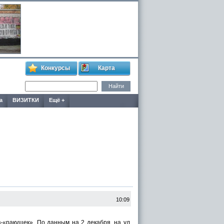
Конкурсы
Карта
а
ВИЗИТКИ
Ещё +
10:09
«ракушек». По данным на 2 декабря, на ул.