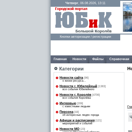
Четверг
, 06.08.2026, 13:11
Кнопки авторизации / регистрации
Главная
Новости
Файлы
Справочная
Н
Категории
Новости сайта
[96]
о жизни ресурса...
Новости г. Юбилейный
[1383]
все события Юбилейного
Новости г. Королёв
[4706]
все события Королёва
Интервью
[209]
с известными людьми
Гл
Персона
[44]
об интересных людях города
Ч
Афиши и расписания
[121]
мероприятий и событий
Новости МО
[23]