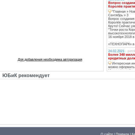
Вопрос создани
Королёв практи
"Главная » Нов
Сентябрь » 3
Вопрос создания
Королёв практич
Круто! Сейчас уж
"Точки роста Кор
высокотехнологи
16 ноября 2018 в 
«ТЕХНОПАРК» в К
24.02.2021
-
petr
Более 348 милл
кредитных дол
Для добавления необходима авторизация
Интересная инф
можно оформить
Москве https://ww
тему нашла, кре
ЮБиК рекомендует
кстати, погашаю 
20.02.2021
-
oppo
Недвижимость К
Недвижимость 
вложений, в свя
роботы с ней, на
за вас
14.02.2021
-
Lad
В ближайшее вр
перехода на ст
в ближайшее д
07.02.2021
-
ГАВ
О сайте
В ближайшее вр
|
Правила
|
К