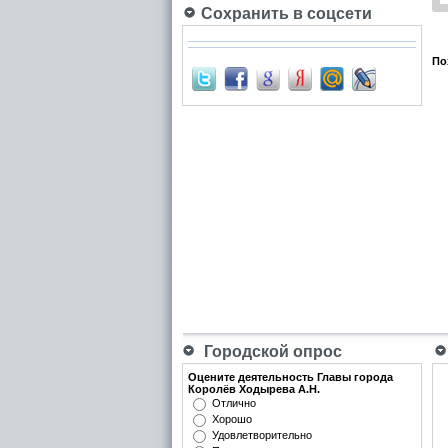
Сохранить в соцсети
По
Городской опрос
Оцените деятельность Главы города
Королёв Ходырева А.Н.
Отлично
Хорошо
Удовлетворительно