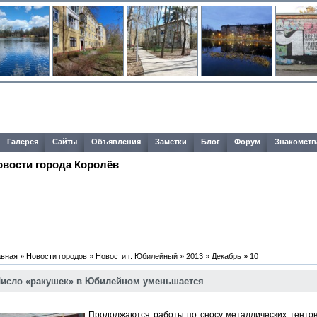
Галерея
Сайты
Объявления
Заметки
Блог
Форум
Знакомств
овости города Королёв
авная
»
Новости городов
»
Новости г. Юбилейный
»
2013
»
Декабрь
»
10
исло «ракушек» в Юбилейном уменьшается
Продолжаются работы по сносу металлических тентов-