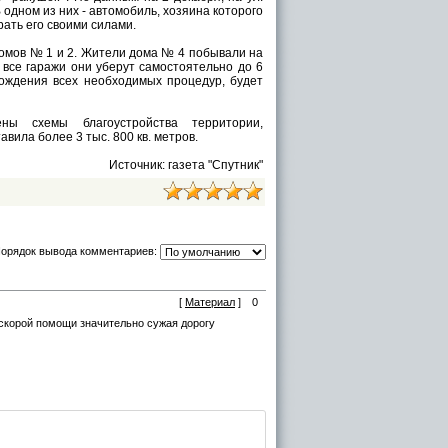
 одном из них - автомобиль, хозяина которого
рать его своими силами.
домов № 1 и 2. Жители дома № 4 побывали на
и все гаражи они уберут самостоятельно до 6
ождения всех необходимых процедур, будет
ны схемы благоустройства территории,
вила более 3 тыс. 800 кв. метров.
Источник: газета "Спутник"
орядок вывода комментариев:
[
Материал
]
0
скорой помощи значительно сужая дорогу