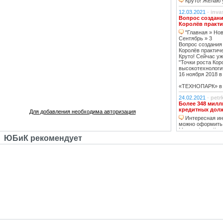
Круто! Желаю у
12.03.2021
-
inva
Вопрос создани
Королёв практи
"Главная » Нов
Сентябрь » 3
Вопрос создания
Королёв практич
Круто! Сейчас уж
"Точки роста Кор
высокотехнологи
16 ноября 2018 в 
«ТЕХНОПАРК» в К
24.02.2021
-
petr
Более 348 милл
кредитных дол
Для добавления необходима авторизация
Интересная инф
можно оформить
Москве https://ww
тему нашла, кре
ЮБиК рекомендует
кстати, погашаю 
20.02.2021
-
oppo
Недвижимость К
Недвижимость 
вложений, в свя
роботы с ней, на
за вас
14.02.2021
-
Lad
В ближайшее вр
перехода на ст
в ближайшее д