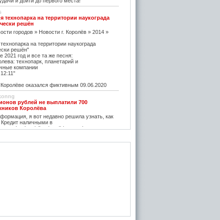
дачи и дойти до первого места!
s
я технопарка на территории наукограда
чески решён
ости городов » Новости г. Королёв » 2014 »
 технопарка на территории наукограда
ески решён"
е 2021 год и все та же песня:
олева: технопарк, планетарий и
чные компании
12:11"
оролёве оказался фиктивным 09.06.2020
konng
ионов рублей не выплатили 700
жников Королёва
ормация, я вот недавно решила узнать, как
 Кредит наличными в
w.vostbank.ru/client/credit/ тут информацию в
дит такой я оформила на выгодных условиях,
его частями с зарплаты теперь
rtuner20050
оролёва - ситуация на рынке жилья
остается одним из самых надежных
зи с этим появляется множество сервисов для
пример https://m2.ru Много ступеней сделают
oga
емя планируется возведение наземного
анции Подлипки-Дачные
есятилетие?