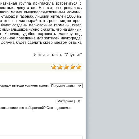
иативная группа пригласила встретиться с
местных депутатов. На встрече решалась
енного между вышеперечисленными домами.
клумбах и газонах, лишили жителей 1000 м2
астью позволил выработать решение, которое
 будут созданы парковочные карманы, сквер
коммунальщиков нужно сказать, что на данный
. Конечно, удобно парковать машину под
зованное поведение для жителей наукограда.
должна будет сделать сквер местом отдыха
Источник: газета "Спутник"
орядок вывода комментариев:
[
Материал
]
0
 восстановлению набережной? Опять денежки