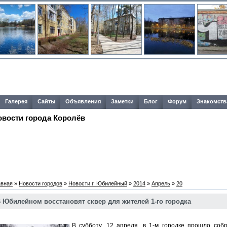
Галерея
Сайты
Объявления
Заметки
Блог
Форум
Знакомств
овости города Королёв
авная
»
Новости городов
»
Новости г. Юбилейный
»
2014
»
Апрель
»
20
 Юбилейном восстановят сквер для жителей 1-го городка
В субботу, 12 апреля, в 1-м городке прошло соб