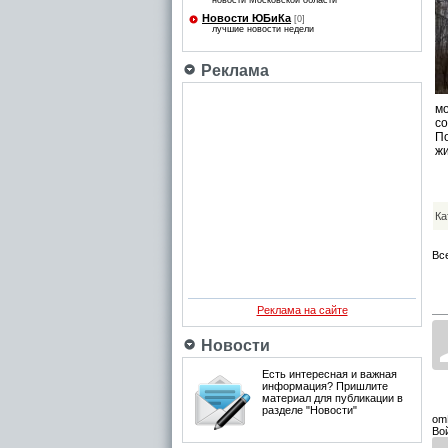
новости Московской области
Новости ЮБиКа
[0]
лучшие новости недели
Реклама
м
со
П
жи
Ка
Вс
Реклама на сайте
Новости
Есть интересная и важная
информация? Пришлите
материал для публикации в
разделе "Новости"
om
Во