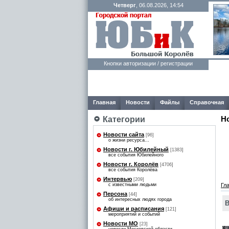
Четверг
, 06.08.2026, 14:54
Кнопки авторизации / регистрации
Главная
Новости
Файлы
Справочная
Н
Категории
Новости сайта
[96]
о жизни ресурса...
Новости г. Юбилейный
[1383]
все события Юбилейного
Новости г. Королёв
[4706]
все события Королёва
Интервью
[209]
с известными людьми
Гл
Персона
[44]
об интересных людях города
В
Афиши и расписания
[121]
мероприятий и событий
Новости МО
[23]