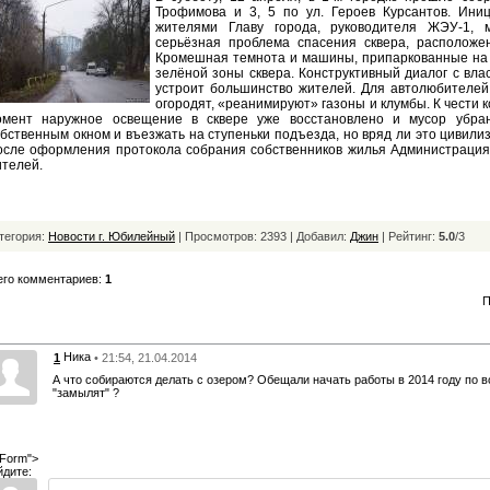
Трофимова и 3, 5 по ул. Героев Курсантов. Иниц
жителями Главу города, руководителя ЖЭУ-1, 
серьёзная проблема спасения сквера, располож
Кромешная темнота и машины, припаркованные на 
зелёной зоны сквера. Конструктивный диалог с вл
устроит большинство жителей. Для автолюбителей
огородят, «реанимируют» газоны и клумбы. К чести 
омент наружное освещение в сквере уже восстановлено и мусор убран
бственным окном и въезжать на ступеньки подъезда, но вряд ли это цивили
осле оформления протокола собрания собственников жилья Администрация 
телей.
тегория:
Новости г. Юбилейный
| Просмотров: 2393 | Добавил:
Джин
|
Рейтинг:
5.0
/
3
его комментариев:
1
П
Ника
1
• 21:54, 21.04.2014
А что собираются делать с озером? Обещали начать работы в 2014 году по
"замылят" ?
Form">
йдите: