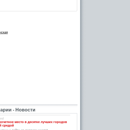
нская
рии - Новости
esl
почетное место в десятке лучших городов
й средой