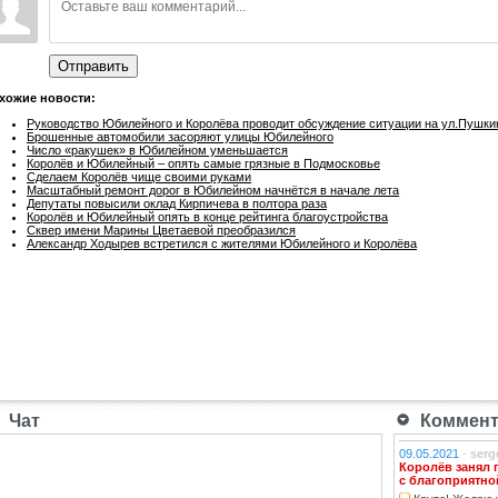
Отправить
хожие новости:
Руководство Юбилейного и Королёва проводит обсуждение ситуации на ул.Пушки
Брошенные автомобили засоряют улицы Юбилейного
Число «ракушек» в Юбилейном уменьшается
Королёв и Юбилейный – опять самые грязные в Подмосковье
Сделаем Королёв чище своими руками
Масштабный ремонт дорог в Юбилейном начнётся в начале лета
Депутаты повысили оклад Кирпичева в полтора раза
Королёв и Юбилейный опять в конце рейтинга благоустройства
Сквер имени Марины Цветаевой преобразился
Александр Ходырев встретился с жителями Юбилейного и Королёва
Чат
Коммента
09.05.2021
-
serg
Королёв занял 
с благоприятно