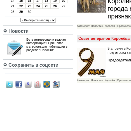
Королёв
14
15
16
17
18
19
20
21
22
23
24
25
26
27
города
28
29
30
призна
Категория: Новости г. Королёв | Просмотро
Новости
Совет ветеранов Королёва
Есть интересная и важная
информация? Пришлите
материал для публикации в
9 апреля в К
разделе "Новости"
подготовка к
Председатель
Сохранить в соцсети
Категория: Новости г. Королёв | Просмотро