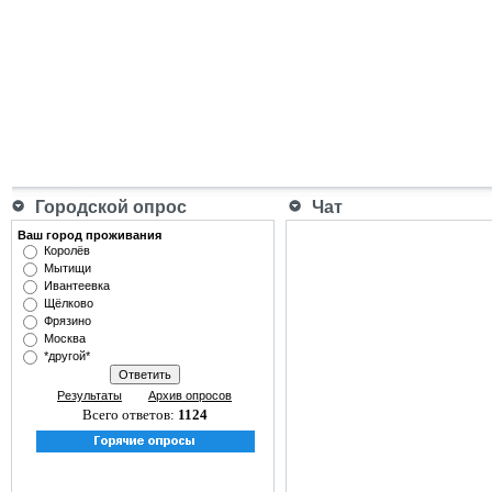
Городской опрос
Чат
Ваш город проживания
Королёв
Мытищи
Ивантеевка
Щёлково
Фрязино
Москва
*другой*
Результаты
Архив опросов
Всего ответов:
1124