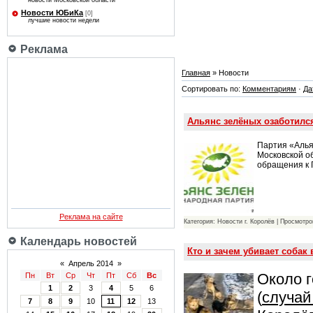
новости Московской области
Новости ЮБиКа
[0]
лучшие новости недели
Реклама
Главная
» Новости
Сортировать по:
Комментариям
·
Да
Альянс зелёных озаботилс
Партия «Алья
Московской о
обращения к
Реклама на сайте
Категория: Новости г. Королёв | Просмотро
Календарь новостей
Кто и зачем убивает собак
«
Апрель 2014
»
Около г
Пн
Вт
Ср
Чт
Пт
Сб
Вс
1
2
3
4
5
6
(
случай
7
8
9
10
11
12
13