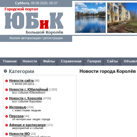
Суббота
, 08.08.2026, 00:37
Кнопки авторизации / регистрации
Главная
Новости
Файлы
Справочная
Галерея
Сайты
Объявл
Категории
Новости города Королёв
Новости сайта
[96]
о жизни ресурса...
Новости г. Юбилейный
[1383]
все события Юбилейного
Новости г. Королёв
[4706]
все события Королёва
Интервью
[209]
с известными людьми
Персона
[44]
об интересных людях города
Афиши и расписания
[121]
мероприятий и событий
Новости МО
[23]