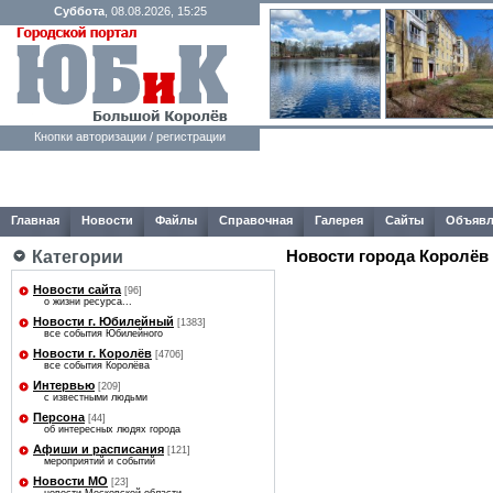
Суббота
, 08.08.2026, 15:25
Кнопки авторизации / регистрации
Главная
Новости
Файлы
Справочная
Галерея
Сайты
Объявл
Категории
Новости города Королёв
Новости сайта
[96]
о жизни ресурса...
Новости г. Юбилейный
[1383]
все события Юбилейного
Новости г. Королёв
[4706]
все события Королёва
Интервью
[209]
с известными людьми
Персона
[44]
об интересных людях города
Афиши и расписания
[121]
мероприятий и событий
Новости МО
[23]