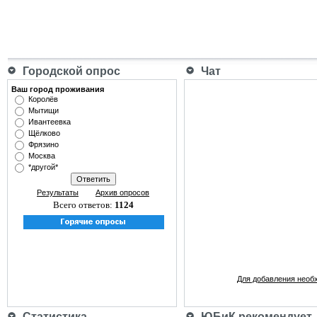
Городской опрос
Чат
Ваш город проживания
Королёв
Мытищи
Ивантеевка
Щёлково
Фрязино
Москва
*другой*
Результаты
Архив опросов
Всего ответов:
1124
Для добавления необ
Статистика
ЮБиК рекомендует