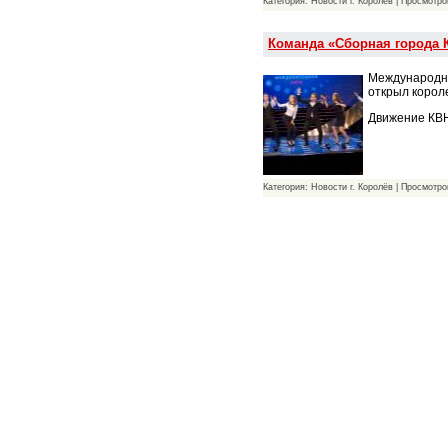
Категория: Новости г. Королёв | Просмотро
Команда «Сборная города 
Международны
открыл короле
Движение КВН
Категория: Новости г. Королёв | Просмотро