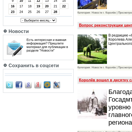
9
10
11
12
13
14
15
16
17
18
19
20
21
22
23
24
25
26
27
28
Категория: Новости г. Королёв | Просмотро
Вопрос реконструкции цент
Новости
В редакцию «
Королева Але
Есть интересная и важная
Центрального
информация? Пришлите
материал для публикации в
разделе "Новости"
Сохранить в соцсети
Категория: Новости г. Королёв | Просмотро
Королёв вошел в десятку 
Благод
Госадмт
уровню 
главног
регион