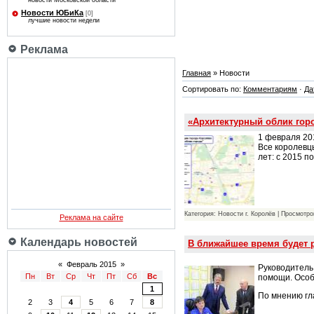
новости Московской области
Новости ЮБиКа
[0]
лучшие новости недели
Реклама
Главная
» Новости
Сортировать по:
Комментариям
·
Да
«Архитектурный облик гор
1 февраля 20
Все королевц
лет: с 2015 п
Категория: Новости г. Королёв | Просмотро
Реклама на сайте
Календарь новостей
В ближайшее время будет 
«
Февраль 2015
»
Руководитель
Пн
Вт
Ср
Чт
Пт
Сб
Вс
помощи. Особ
1
По мнению гл
2
3
4
5
6
7
8