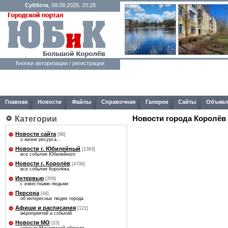
Суббота
, 08.08.2026, 20:28
Кнопки авторизации / регистрации
Главная
Новости
Файлы
Справочная
Галерея
Сайты
Объявл
Категории
Новости города Королёв
Новости сайта
[96]
о жизни ресурса...
Новости г. Юбилейный
[1383]
все события Юбилейного
Новости г. Королёв
[4706]
все события Королёва
Интервью
[209]
с известными людьми
Персона
[44]
об интересных людях города
Афиши и расписания
[121]
мероприятий и событий
Новости МО
[23]