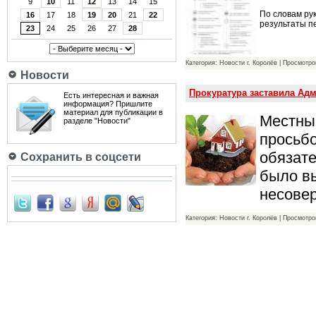
9
10
11
12
13
14
15
По словам ру
16
17
18
19
20
21
22
результаты п
23
24
25
26
27
28
Категория: Новости г. Королёв | Просмотро
Новости
Прокуратура заставила Ад
Есть интересная и важная
информация? Пришлите
материал для публикации в
Местный
разделе "Новости"
просьбо
обязате
Сохранить в соцсети
было вы
несове
Категория: Новости г. Королёв | Просмотро