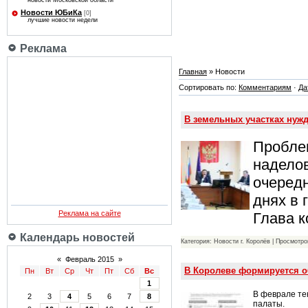
новости Московской области
Новости ЮБиКа
[0]
лучшие новости недели
Реклама
Главная
» Новости
Сортировать по:
Комментариям
·
Да
В земельных участках нуж
Пробле
надело
очередн
днях в 
Реклама на сайте
Глава 
Календарь новостей
Категория: Новости г. Королёв | Просмотро
«
Февраль 2015
»
В Королеве формируется о
Пн
Вт
Ср
Чт
Пт
Сб
Вс
1
В феврале те
2
3
4
5
6
7
8
палаты.