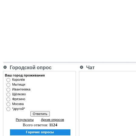
Городской опрос
Чат
Ваш город проживания
Королёв
Мытищи
Ивантеевка
Щёлково
Фрязино
Москва
*другой*
Результаты
Архив опросов
Всего ответов:
1124