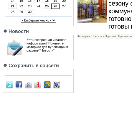
14
15
16
17
18
19
20
сезону 
21
22
23
24
25
26
27
коммун
28
29
30
готовно
готовы 
Новости
Категория: Новости г. Королёв | Просмотро
Есть интересная и важная
информация? Пришлите
материал для публикации в
разделе "Новости"
Сохранить в соцсети