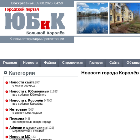
Воскресенье
, 09.08.2026, 04:59
Кнопки авторизации / регистрации
Главная
Новости
Файлы
Справочная
Галерея
Сайты
Объявл
Категории
Новости города Королёв
Новости сайта
[96]
о жизни ресурса...
Новости г. Юбилейный
[1383]
все события Юбилейного
Новости г. Королёв
[4706]
все события Королёва
Интервью
[209]
с известными людьми
Персона
[44]
об интересных людях города
Афиши и расписания
[121]
мероприятий и событий
Новости МО
[23]