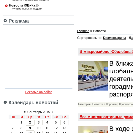
новости Московской области
Новости ЮБиКа
[0]
лучшие новости недели
Реклама
Главная
» Новости
Сортировать по:
Комментариям
·
Да
В микрорайоне Юбилейный
В ближ
глобал
деятель
горадм
Реклама на сайте
распоря
Календарь новостей
Категория: Новости г. Королёв | Просмотро
«
Сентябрь 2015
»
Все многоквартирные дома
Пн
Вт
Ср
Чт
Пт
Сб
Вс
1
2
3
4
5
6
В ходе 
7
8
9
10
11
12
13