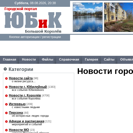
Суббота
, 08.08.2026, 20:38
Кнопки авторизации / регистрации
Главная
Новости
Файлы
Справочная
Галерея
Сайты
Объявл
Новости гор
Категории
Новости сайта
[96]
о жизни ресурса...
Новости г. Юбилейный
[1383]
все события Юбилейного
Новости г. Королёв
[4706]
все события Королёва
Интервью
[209]
с известными людьми
Персона
[44]
об интересных людях города
Афиши и расписания
[121]
мероприятий и событий
Новости МО
[23]