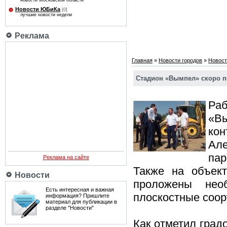
новости Московской области
Новости ЮБиКа
[0]
лучшие новости недели
Реклама
Главная
»
Новости городов
»
Новост
Стадион «Вымпел» скоро п
Ра
«В
ко
Але
пар
Реклама на сайте
Также на объек
Новости
проложены нео
Есть интересная и важная
плоскостные соор
информация? Пришлите
материал для публикации в
разделе "Новости"
Как отметил град