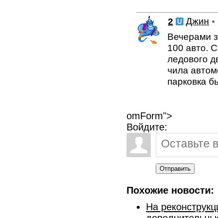
2
Джин
•
Вечерами з
100 авто. 
ледового д
чила автом
парковка б
omForm">
Войдите:
Отправить
Похожие новости:
На реконструк
дополнительны