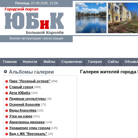
Пятница
, 07.08.2026, 21:56
Кнопки авторизации / регистрации
Главная
Новости
Файлы
Справочная
Галерея
Сайты
Объявл
Галерея жителей города
Альбомы галереи
Парк "Лосиный остров"
[494]
Старый город
[469]
Дети ЮБиКа
[183]
Ледяные скульптуры
[34]
Осенний Королёв
[75]
Виды Королёва
[116]
Утки на озере
[201]
Данилкины дворики
[144]
Украшение улиц города
[135]
Вид с ЖК "Вертикаль"
[20]