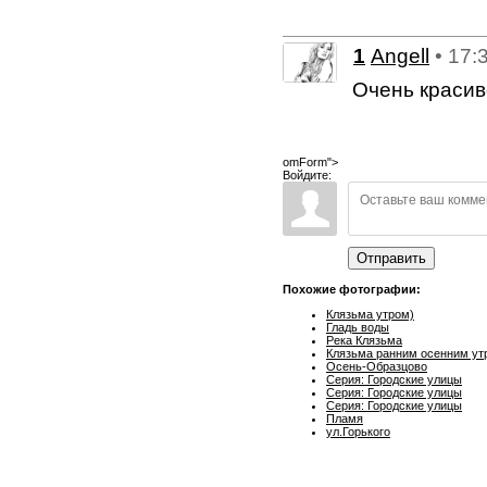
1
Angell
• 17:
Очень красив
omForm">
Войдите:
Отправить
Похожие фотографии:
Клязьма утром)
Гладь воды
Река Клязьма
Клязьма ранним осенним ут
Осень-Образцово
Серия: Городские улицы
Серия: Городские улицы
Серия: Городские улицы
Пламя
ул.Горького