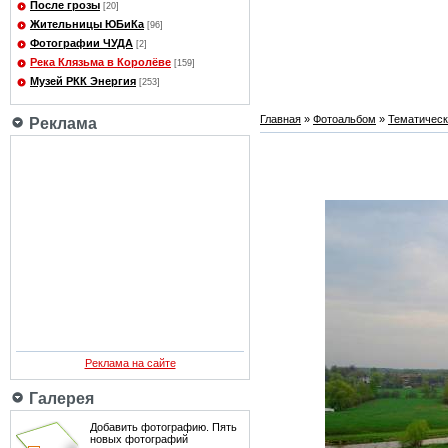
После грозы
[20]
Жительницы ЮБиКа
[96]
Фотографии ЧУДА
[2]
Река Клязьма в Королёве
[159]
Музей РКК Энергия
[253]
Главная
»
Фотоальбом
»
Тематичес
Реклама
Реклама на сайте
Галерея
Добавить фотографию. Пять
новых фотографий