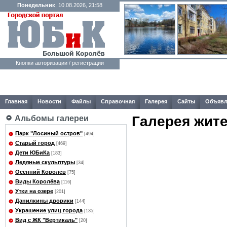
Понедельник
, 10.08.2026, 21:58
Кнопки авторизации / регистрации
Главная
Новости
Файлы
Справочная
Галерея
Сайты
Объявл
Галерея жит
Альбомы галереи
Парк "Лосиный остров"
[494]
Старый город
[469]
Дети ЮБиКа
[183]
Ледяные скульптуры
[34]
Осенний Королёв
[75]
Виды Королёва
[116]
Утки на озере
[201]
Данилкины дворики
[144]
Украшение улиц города
[135]
Вид с ЖК "Вертикаль"
[20]