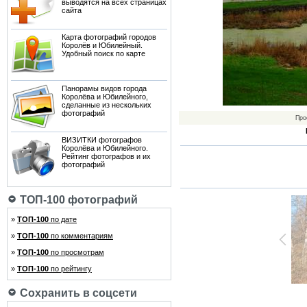
выводятся на всех страницах
сайта
Карта фотографий городов
Королёв и Юбилейный.
Удобный поиск по карте
Панорамы видов города
Королёва и Юбилейного,
сделанные из нескольких
фотографий
Про
ВИЗИТКИ фотографов
Королёва и Юбилейного.
Рейтинг фотографов и их
фотографий
ТОП-100 фотографий
»
ТОП-100
по дате
»
ТОП-100
по комментариям
»
ТОП-100
по просмотрам
»
ТОП-100
по рейтингу
Сохранить в соцсети