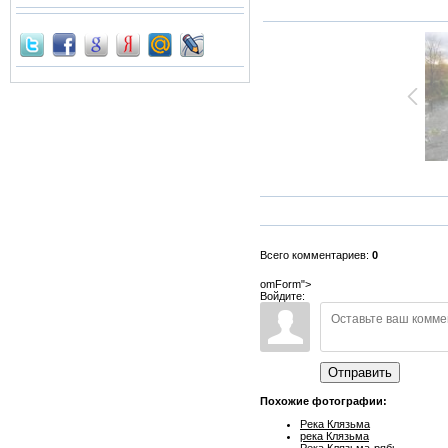
Всего комментариев:
0
omForm">
Войдите:
Отправить
Похожие фотографии:
Река Клязьма
река Клязьма
Река Клязьма-рябь