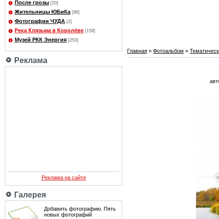
После грозы
[20]
Жительницы ЮБиКа
[96]
Фотографии ЧУДА
[2]
Река Клязьма в Королёве
[159]
Музей РКК Энергия
[253]
Главная
»
Фотоальбом
»
Тематичес
Реклама
авт
Реклама на сайте
Галерея
Добавить фотографию. Пять
новых фотографий