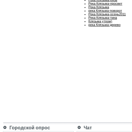
Река Клязьма-просвет
Река Клязьма
река Клязьма-поворот
Река Клязьма-осень2011
Река Клязьма-тина
Клязьма утром)
река Клязьма-дерево
Городской опрос
Чат