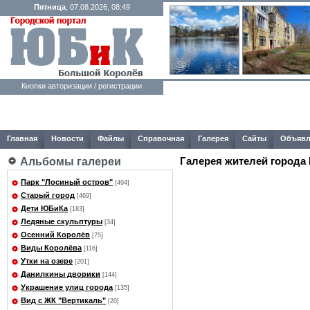
Пятница
, 07.08.2026, 08:49
Кнопки авторизации / регистрации
Главная
Новости
Файлы
Справочная
Галерея
Сайты
Объявл
Галерея жителей города
Альбомы галереи
Парк "Лосиный остров"
[494]
Старый город
[469]
Дети ЮБиКа
[183]
Ледяные скульптуры
[34]
Осенний Королёв
[75]
Виды Королёва
[116]
Утки на озере
[201]
Данилкины дворики
[144]
Украшение улиц города
[135]
Вид с ЖК "Вертикаль"
[20]