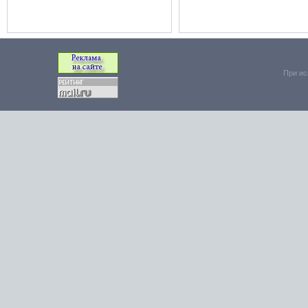
При ис